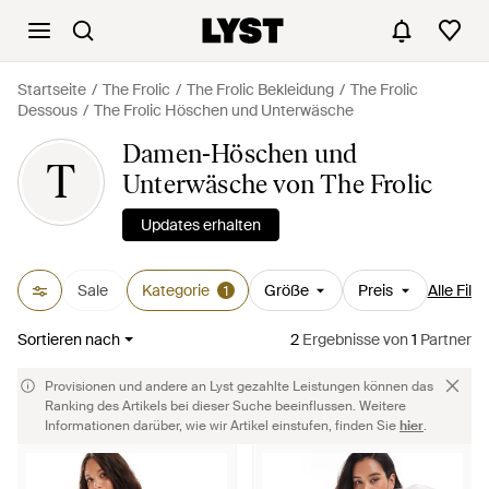
Startseite
The Frolic
The Frolic Bekleidung
The Frolic
Dessous
The Frolic Höschen und Unterwäsche
Damen-Höschen und
T
Unterwäsche von The Frolic
Updates erhalten
Sale
Kategorie
Größe
Preis
Alle Filte
1
Sortieren nach
2
Ergebnisse
von
1
Partner
Provisionen und andere an Lyst gezahlte Leistungen können das
Ranking des Artikels bei dieser Suche beeinflussen. Weitere
Informationen darüber, wie wir Artikel einstufen, finden Sie
hier
.