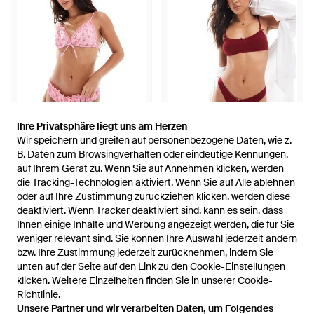
Ihre Privatsphäre liegt uns am Herzen
Ihre Privatsphäre liegt uns am Herzen
Wir speichern und greifen auf personenbezogene Daten, wie z.
Wir speichern und greifen auf personenbezogene Daten, wie z.
9,99 €
19,99 €
B. Daten zum Browsingverhalten oder eindeutige Kennungen,
B. Daten zum Browsingverhalten oder eindeutige Kennungen,
auf Ihrem Gerät zu. Wenn Sie auf Annehmen klicken, werden
auf Ihrem Gerät zu. Wenn Sie auf Annehmen klicken, werden
The Frolic
The Frolic
die Tracking-Technologien aktiviert. Wenn Sie auf Alle ablehnen
die Tracking-Technologien aktiviert. Wenn Sie auf Alle ablehnen
–exclusive – hüftslip aus satin -
– exklusiver slip aus pointelle -
oder auf Ihre Zustimmung zurückziehen klicken, werden diese
oder auf Ihre Zustimmung zurückziehen klicken, werden diese
Pink
Rot
Von
ASOS
Von
ASOS
deaktiviert. Wenn Tracker deaktiviert sind, kann es sein, dass
deaktiviert. Wenn Tracker deaktiviert sind, kann es sein, dass
AUSVERKAUFT
AUSVERKAUFT
Ihnen einige Inhalte und Werbung angezeigt werden, die für Sie
Ihnen einige Inhalte und Werbung angezeigt werden, die für Sie
weniger relevant sind. Sie können Ihre Auswahl jederzeit ändern
weniger relevant sind. Sie können Ihre Auswahl jederzeit ändern
bzw. Ihre Zustimmung jederzeit zurücknehmen, indem Sie
bzw. Ihre Zustimmung jederzeit zurücknehmen, indem Sie
unten auf der Seite auf den Link zu den Cookie-Einstellungen
unten auf der Seite auf den Link zu den Cookie-Einstellungen
klicken. Weitere Einzelheiten finden Sie in unserer
klicken. Weitere Einzelheiten finden Sie in unserer
Cookie-
Cookie-
Richtlinie
Richtlinie
.
.
Unsere Partner und wir verarbeiten Daten, um Folgendes
Unsere Partner und wir verarbeiten Daten, um Folgendes