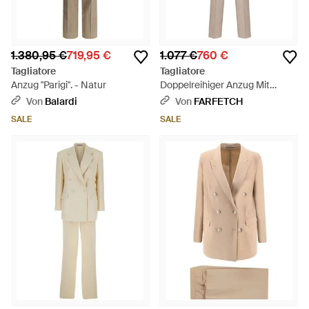
1.380,95 €
719,95 €
1.077 €
760 €
Tagliatore
Tagliatore
Anzug "Parigi". - Natur
Doppelreihiger Anzug Mit
Nadelstreifen - Natur
Von
Balardi
Von
FARFETCH
SALE
SALE