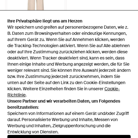
Ihre Privatsphäre liegt uns am Herzen
Ihre Privatsphäre liegt uns am Herzen
Wir speichern und greifen auf personenbezogene Daten, wie z.
Wir speichern und greifen auf personenbezogene Daten, wie z.
744 €
B. Daten zum Browsingverhalten oder eindeutige Kennungen,
B. Daten zum Browsingverhalten oder eindeutige Kennungen,
auf Ihrem Gerät zu. Wenn Sie auf Annehmen klicken, werden
auf Ihrem Gerät zu. Wenn Sie auf Annehmen klicken, werden
Tagliatore
die Tracking-Technologien aktiviert. Wenn Sie auf Alle ablehnen
die Tracking-Technologien aktiviert. Wenn Sie auf Alle ablehnen
Doppelreihiger Anzug Mit
oder auf Ihre Zustimmung zurückziehen klicken, werden diese
oder auf Ihre Zustimmung zurückziehen klicken, werden diese
Nadelstreifen - Natur
Von
FARFETCH
deaktiviert. Wenn Tracker deaktiviert sind, kann es sein, dass
deaktiviert. Wenn Tracker deaktiviert sind, kann es sein, dass
AUSVERKAUFT
Ihnen einige Inhalte und Werbung angezeigt werden, die für Sie
Ihnen einige Inhalte und Werbung angezeigt werden, die für Sie
weniger relevant sind. Sie können Ihre Auswahl jederzeit ändern
weniger relevant sind. Sie können Ihre Auswahl jederzeit ändern
bzw. Ihre Zustimmung jederzeit zurücknehmen, indem Sie
bzw. Ihre Zustimmung jederzeit zurücknehmen, indem Sie
unten auf der Seite auf den Link zu den Cookie-Einstellungen
unten auf der Seite auf den Link zu den Cookie-Einstellungen
klicken. Weitere Einzelheiten finden Sie in unserer
klicken. Weitere Einzelheiten finden Sie in unserer
Cookie-
Cookie-
Richtlinie
Richtlinie
.
.
Unsere Partner und wir verarbeiten Daten, um Folgendes
Unsere Partner und wir verarbeiten Daten, um Folgendes
bereitzustellen:
bereitzustellen:
Speichern von Informationen auf einem Gerät und/oder Zugriff
Speichern von Informationen auf einem Gerät und/oder Zugriff
darauf. Personalisierte Werbung und Inhalte, Messen von
darauf. Personalisierte Werbung und Inhalte, Messen von
Werbung und Inhalten, Zielgruppenforschung und die
Werbung und Inhalten, Zielgruppenforschung und die
Entwicklung von Diensten.
Entwicklung von Diensten.
International