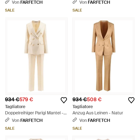
Anzug Mit Tasche - Natur
Von
FARFETCH
Von
FARFETCH
SALE
SALE
934 €
579 €
934 €
508 €
Tagliatore
Tagliatore
Doppelreihiger Parigi Mantel -
Anzug Aus Leinen - Natur
Natur
Von
FARFETCH
Von
FARFETCH
SALE
SALE