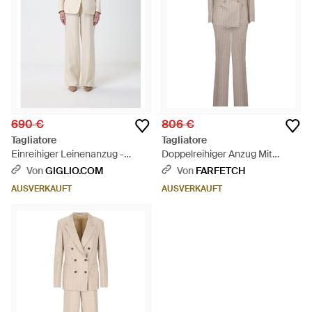
690 €
806 €
Tagliatore
Tagliatore
Einreihiger Leinenanzug -
Doppelreihiger Anzug Mit
Natur
Nadelstreifen - Natur
Von
GIGLIO.COM
Von
FARFETCH
AUSVERKAUFT
AUSVERKAUFT