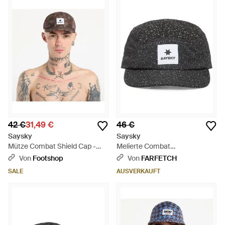
42 €
31,49 €
46 €
Saysky
Saysky
Mütze Combat Shield Cap -
Melierte Combat
Pink
Baseballkappe - Schwarz
Von
Footshop
Von
FARFETCH
SALE
AUSVERKAUFT