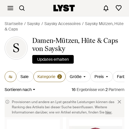
Startseite
Saysky
Saysky Accessoires
Saysky Mützen, Hüte
& Caps
Damen-Mützen, Hüte & Caps
S
von Saysky
Updates erhalten
Sale
Kategorie
Größe
Preis
Farbe
2
Sortieren nach
16
Ergebnisse
von
2
Partnern
Provisionen und andere an Lyst gezahlte Leistungen können das
Ranking des Artikels bei dieser Suche beeinflussen. Weitere
Informationen darüber, wie wir Artikel einstufen, finden Sie
hier
.