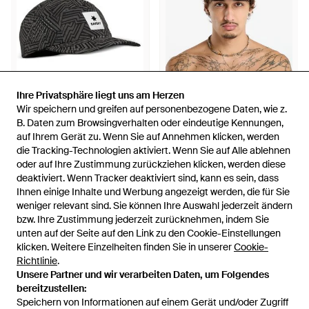
Ihre Privatsphäre liegt uns am Herzen
Ihre Privatsphäre liegt uns am Herzen
Wir speichern und greifen auf personenbezogene Daten, wie z.
Wir speichern und greifen auf personenbezogene Daten, wie z.
46 €
22,32 €
B. Daten zum Browsingverhalten oder eindeutige Kennungen,
B. Daten zum Browsingverhalten oder eindeutige Kennungen,
auf Ihrem Gerät zu. Wenn Sie auf Annehmen klicken, werden
auf Ihrem Gerät zu. Wenn Sie auf Annehmen klicken, werden
Saysky
Saysky
die Tracking-Technologien aktiviert. Wenn Sie auf Alle ablehnen
die Tracking-Technologien aktiviert. Wenn Sie auf Alle ablehnen
Baseballkappe Mit Logo-Patch
Mütze Combat Cap - Blau
oder auf Ihre Zustimmung zurückziehen klicken, werden diese
oder auf Ihre Zustimmung zurückziehen klicken, werden diese
- Schwarz
Von
FARFETCH
Von
Footshop
deaktiviert. Wenn Tracker deaktiviert sind, kann es sein, dass
deaktiviert. Wenn Tracker deaktiviert sind, kann es sein, dass
AUSVERKAUFT
AUSVERKAUFT
Ihnen einige Inhalte und Werbung angezeigt werden, die für Sie
Ihnen einige Inhalte und Werbung angezeigt werden, die für Sie
weniger relevant sind. Sie können Ihre Auswahl jederzeit ändern
weniger relevant sind. Sie können Ihre Auswahl jederzeit ändern
bzw. Ihre Zustimmung jederzeit zurücknehmen, indem Sie
bzw. Ihre Zustimmung jederzeit zurücknehmen, indem Sie
unten auf der Seite auf den Link zu den Cookie-Einstellungen
unten auf der Seite auf den Link zu den Cookie-Einstellungen
klicken. Weitere Einzelheiten finden Sie in unserer
klicken. Weitere Einzelheiten finden Sie in unserer
Cookie-
Cookie-
Richtlinie
Richtlinie
.
.
Unsere Partner und wir verarbeiten Daten, um Folgendes
Unsere Partner und wir verarbeiten Daten, um Folgendes
bereitzustellen:
bereitzustellen:
Speichern von Informationen auf einem Gerät und/oder Zugriff
Speichern von Informationen auf einem Gerät und/oder Zugriff