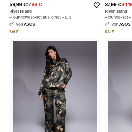
59,99 €
17,99 €
37,99 €
34,1
River Island
River Island
– loungewear-set aus jersey - Lila
– lounge-set -
Von
ASOS
Von
ASOS
SALE
SALE