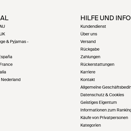
NAL
HILFE UND INF
 AU
Kundendienst
 UK
Über uns
üge & Pyjamas -
Versand
Rückgabe
 España
Zahlungen
 France
Rückerstattungen
alia
Karriere
- Nederland
Kontakt
Allgemeine Geschäftsbedi
Datenschutz & Cookies
Geistiges Eigentum
Informationen zum Ranking
Käufe von Privatpersonen
Kategorien