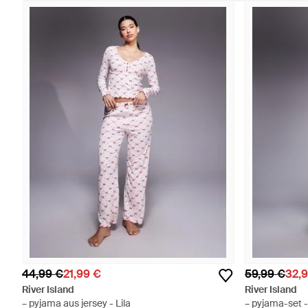
44,99 €
21,99 €
59,99 €
32,
River Island
River Island
– pyjama aus jersey - Lila
– pyjama-set 