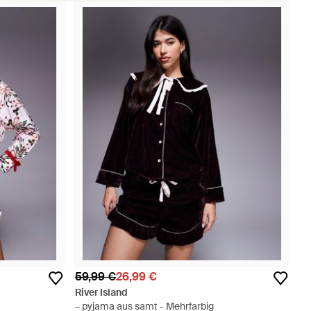
59,99 €
26,99 €
River Island
– pyjama aus samt - Mehrfarbig