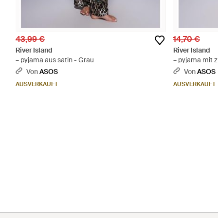
43,99 €
14,70 €
River Island
River Island
– pyjama aus satin - Grau
– pyjama mit 
hemd und shor
Von
ASOS
Von
ASOS
AUSVERKAUFT
AUSVERKAUFT