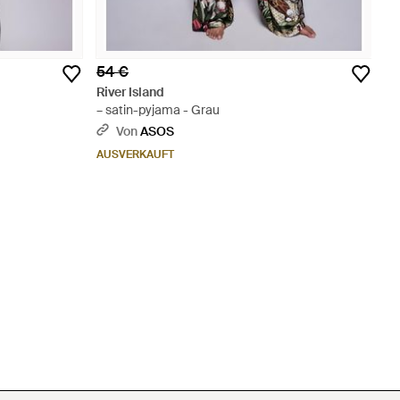
54 €
River Island
– satin-pyjama - Grau
Von
ASOS
AUSVERKAUFT