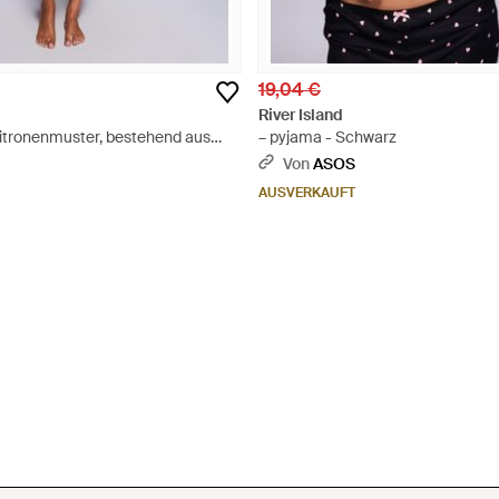
19,04 €
River Island
zitronenmuster, bestehend aus
– pyjama - Schwarz
ts - Weiß
Von
ASOS
AUSVERKAUFT