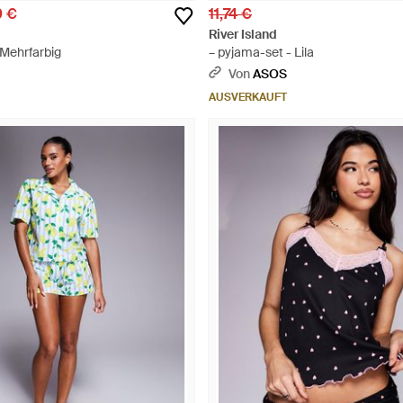
9 €
11,74 €
River Island
 Mehrfarbig
– pyjama-set - Lila
Von
ASOS
AUSVERKAUFT