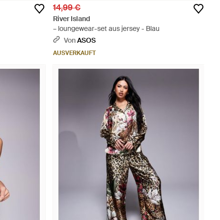
14,99 €
River Island
– loungewear-set aus jersey - Blau
Von
ASOS
AUSVERKAUFT