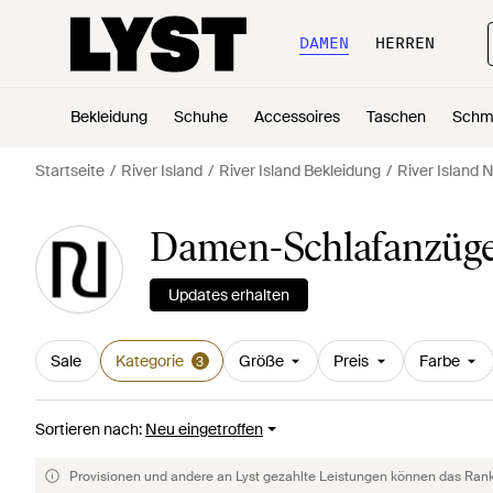
DAMEN
HERREN
Bekleidung
Schuhe
Accessoires
Taschen
Schm
Startseite
River Island
River Island Bekleidung
River Island
Damen-Schlafanzüge 
Updates erhalten
Sale
Kategorie
Größe
Preis
Farbe
3
Sortieren nach
:
Neu eingetroffen
Provisionen und andere an Lyst gezahlte Leistungen können das Rankin