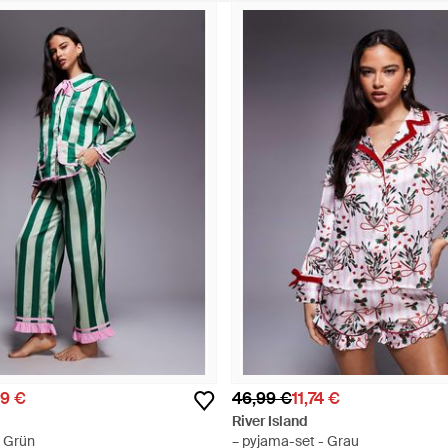
99 €
46,99 €
11,74 €
River Island
- Grün
– pyjama-set - Grau