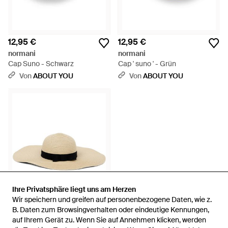
12,95 €
12,95 €
normani
normani
Cap Suno - Schwarz
Cap ' suno ' - Grün
Von
ABOUT YOU
Von
ABOUT YOU
Ihre Privatsphäre liegt uns am Herzen
Ihre Privatsphäre liegt uns am Herzen
Wir speichern und greifen auf personenbezogene Daten, wie z.
Wir speichern und greifen auf personenbezogene Daten, wie z.
B. Daten zum Browsingverhalten oder eindeutige Kennungen,
B. Daten zum Browsingverhalten oder eindeutige Kennungen,
auf Ihrem Gerät zu. Wenn Sie auf Annehmen klicken, werden
auf Ihrem Gerät zu. Wenn Sie auf Annehmen klicken, werden
24,95 €