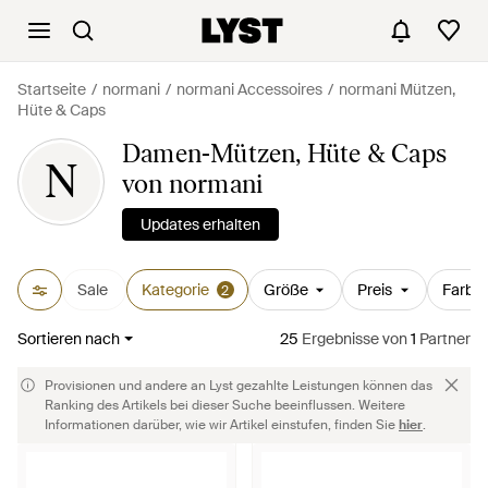
Startseite
normani
normani Accessoires
normani Mützen,
Hüte & Caps
Damen-Mützen, Hüte & Caps
N
von normani
Updates erhalten
Sale
Kategorie
Größe
Preis
Farbe
2
Sortieren nach
25
Ergebnisse
von
1
Partner
Provisionen und andere an Lyst gezahlte Leistungen können das
Ranking des Artikels bei dieser Suche beeinflussen. Weitere
Informationen darüber, wie wir Artikel einstufen, finden Sie
hier
.