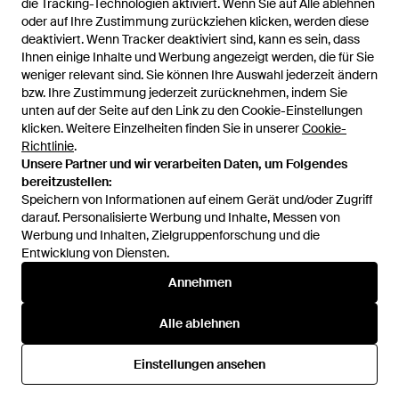
die Tracking-Technologien aktiviert. Wenn Sie auf Alle ablehnen
die Tracking-Technologien aktiviert. Wenn Sie auf Alle ablehnen
normani
oder auf Ihre Zustimmung zurückziehen klicken, werden diese
oder auf Ihre Zustimmung zurückziehen klicken, werden diese
Hut Eriyadu - Natur
deaktiviert. Wenn Tracker deaktiviert sind, kann es sein, dass
deaktiviert. Wenn Tracker deaktiviert sind, kann es sein, dass
Von
ABOUT YOU
Ihnen einige Inhalte und Werbung angezeigt werden, die für Sie
Ihnen einige Inhalte und Werbung angezeigt werden, die für Sie
weniger relevant sind. Sie können Ihre Auswahl jederzeit ändern
weniger relevant sind. Sie können Ihre Auswahl jederzeit ändern
bzw. Ihre Zustimmung jederzeit zurücknehmen, indem Sie
bzw. Ihre Zustimmung jederzeit zurücknehmen, indem Sie
unten auf der Seite auf den Link zu den Cookie-Einstellungen
unten auf der Seite auf den Link zu den Cookie-Einstellungen
klicken. Weitere Einzelheiten finden Sie in unserer
klicken. Weitere Einzelheiten finden Sie in unserer
Cookie-
Cookie-
Richtlinie
Richtlinie
.
.
Unsere Partner und wir verarbeiten Daten, um Folgendes
Unsere Partner und wir verarbeiten Daten, um Folgendes
bereitzustellen:
bereitzustellen:
Speichern von Informationen auf einem Gerät und/oder Zugriff
Speichern von Informationen auf einem Gerät und/oder Zugriff
darauf. Personalisierte Werbung und Inhalte, Messen von
darauf. Personalisierte Werbung und Inhalte, Messen von
Werbung und Inhalten, Zielgruppenforschung und die
Werbung und Inhalten, Zielgruppenforschung und die
Entwicklung von Diensten.
Entwicklung von Diensten.
International
Annehmen
Annehmen
Alle ablehnen
Alle ablehnen
Hilfe und Informationen
Einstellungen ansehen
Einstellungen ansehen