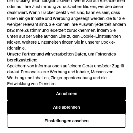
die Tracking-Technologien aktiviert. Wenn Sie auf Alle ablehnen
die Tracking-Technologien aktiviert. Wenn Sie auf Alle ablehnen
T-Shirt-Kleid Burman -
Minikleid Randolph - Schwarz
oder auf Ihre Zustimmung zurückziehen klicken, werden diese
oder auf Ihre Zustimmung zurückziehen klicken, werden diese
Schwarz
Von
REVOLVE
Von
REVOLVE
deaktiviert. Wenn Tracker deaktiviert sind, kann es sein, dass
deaktiviert. Wenn Tracker deaktiviert sind, kann es sein, dass
AUSVERKAUFT
AUSVERKAUFT
Ihnen einige Inhalte und Werbung angezeigt werden, die für Sie
Ihnen einige Inhalte und Werbung angezeigt werden, die für Sie
weniger relevant sind. Sie können Ihre Auswahl jederzeit ändern
weniger relevant sind. Sie können Ihre Auswahl jederzeit ändern
bzw. Ihre Zustimmung jederzeit zurücknehmen, indem Sie
bzw. Ihre Zustimmung jederzeit zurücknehmen, indem Sie
unten auf der Seite auf den Link zu den Cookie-Einstellungen
unten auf der Seite auf den Link zu den Cookie-Einstellungen
klicken. Weitere Einzelheiten finden Sie in unserer
klicken. Weitere Einzelheiten finden Sie in unserer
Cookie-
Cookie-
Richtlinie
Richtlinie
.
.
Unsere Partner und wir verarbeiten Daten, um Folgendes
Unsere Partner und wir verarbeiten Daten, um Folgendes
bereitzustellen:
bereitzustellen:
Speichern von Informationen auf einem Gerät und/oder Zugriff
Speichern von Informationen auf einem Gerät und/oder Zugriff
darauf. Personalisierte Werbung und Inhalte, Messen von
darauf. Personalisierte Werbung und Inhalte, Messen von
Werbung und Inhalten, Zielgruppenforschung und die
Werbung und Inhalten, Zielgruppenforschung und die
Entwicklung von Diensten.
Entwicklung von Diensten.
International
Annehmen
Annehmen
Alle ablehnen
Alle ablehnen
Hilfe und Informationen
Einstellungen ansehen
Einstellungen ansehen