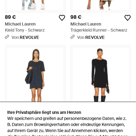
89 €
98 €
Michael Lauren
Michael Lauren
Kleid Tony - Schwarz
Trägerkleid Runner - Schwarz
Von
REVOLVE
Von
REVOLVE
Ihre Privatsphäre liegt uns am Herzen
Ihre Privatsphäre liegt uns am Herzen
Wir speichern und greifen auf personenbezogene Daten, wie z.
Wir speichern und greifen auf personenbezogene Daten, wie z.
112 €
68 €
B. Daten zum Browsingverhalten oder eindeutige Kennungen,
B. Daten zum Browsingverhalten oder eindeutige Kennungen,
auf Ihrem Gerät zu. Wenn Sie auf Annehmen klicken, werden
auf Ihrem Gerät zu. Wenn Sie auf Annehmen klicken, werden
Michael Lauren
Michael Lauren