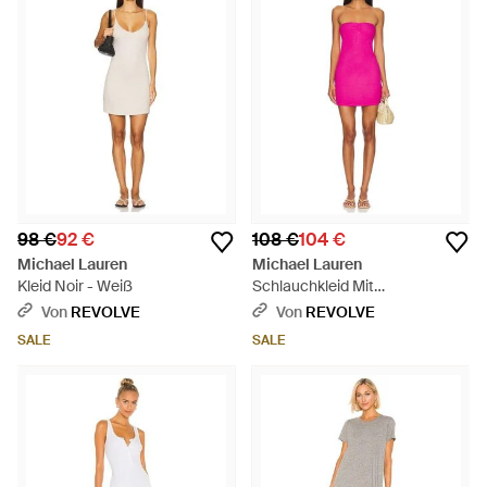
98 €
92 €
108 €
104 €
Michael Lauren
Michael Lauren
Kleid Noir - Weiß
Schlauchkleid Mit
Herzausschnitt Kreuger - Pink
Von
REVOLVE
Von
REVOLVE
SALE
SALE