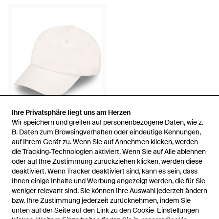
Ihre Privatsphäre liegt uns am Herzen
Ihre Privatsphäre liegt uns am Herzen
Wir speichern und greifen auf personenbezogene Daten, wie z.
Wir speichern und greifen auf personenbezogene Daten, wie z.
24,95 €
19,95 €
B. Daten zum Browsingverhalten oder eindeutige Kennungen,
B. Daten zum Browsingverhalten oder eindeutige Kennungen,
auf Ihrem Gerät zu. Wenn Sie auf Annehmen klicken, werden
auf Ihrem Gerät zu. Wenn Sie auf Annehmen klicken, werden
Johnny Urban
die Tracking-Technologien aktiviert. Wenn Sie auf Alle ablehnen
die Tracking-Technologien aktiviert. Wenn Sie auf Alle ablehnen
Cap Jen - Natur
oder auf Ihre Zustimmung zurückziehen klicken, werden diese
oder auf Ihre Zustimmung zurückziehen klicken, werden diese
Von
ABOUT YOU
deaktiviert. Wenn Tracker deaktiviert sind, kann es sein, dass
deaktiviert. Wenn Tracker deaktiviert sind, kann es sein, dass
SALE
Ihnen einige Inhalte und Werbung angezeigt werden, die für Sie
Ihnen einige Inhalte und Werbung angezeigt werden, die für Sie
weniger relevant sind. Sie können Ihre Auswahl jederzeit ändern
weniger relevant sind. Sie können Ihre Auswahl jederzeit ändern
bzw. Ihre Zustimmung jederzeit zurücknehmen, indem Sie
bzw. Ihre Zustimmung jederzeit zurücknehmen, indem Sie
unten auf der Seite auf den Link zu den Cookie-Einstellungen
unten auf der Seite auf den Link zu den Cookie-Einstellungen