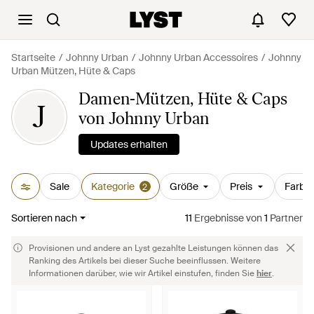
Startseite
Johnny Urban
Johnny Urban Accessoires
Johnny
Urban Mützen, Hüte & Caps
Damen-Mützen, Hüte & Caps
J
von Johnny Urban
Updates erhalten
Sale
Kategorie
Größe
Preis
Farbe
2
Sortieren nach
11
Ergebnisse
von
1
Partner
Provisionen und andere an Lyst gezahlte Leistungen können das
Ranking des Artikels bei dieser Suche beeinflussen. Weitere
Informationen darüber, wie wir Artikel einstufen, finden Sie
hier
.