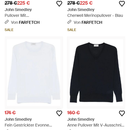
278 €
225 €
278 €
225 €
John Smedley
John Smedley
Pullover Mit
Cherwell Merinopullover - Blau
Rundhalsausschnitt - Blau
Von
FARFETCH
Von
FARFETCH
SALE
SALE
174 €
160 €
John Smedley
John Smedley
Fein Gestrickter Evonne
Anne Pullover Mit V-Ausschnitt