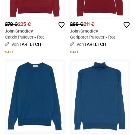
278 €
225 €
288 €
211 €
John Smedley
John Smedley
Catkin Pullover - Rot
Gerippter Pullover - Rot
Von
FARFETCH
Von
FARFETCH
SALE
SALE