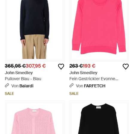
365,95 €
307,95 €
263 €
193 €
John Smedley
John Smedley
Pullover Blau - Blau
Fein Gestrickter Evonne
Pullover - Pink
Von
Balardi
Von
FARFETCH
SALE
SALE