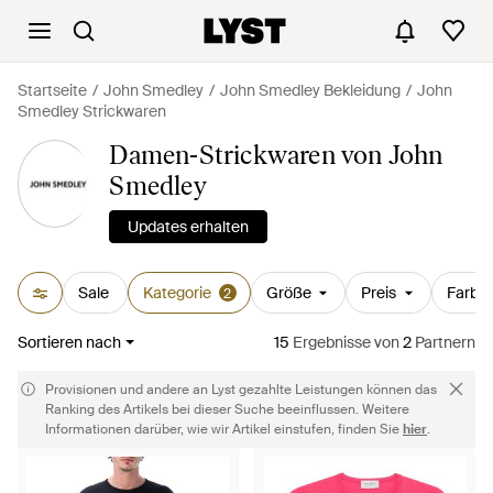
Startseite
John Smedley
John Smedley Bekleidung
John
Smedley Strickwaren
Damen-Strickwaren von John
Smedley
Updates erhalten
Sale
Kategorie
Größe
Preis
Farbe
2
Sortieren nach
15
Ergebnisse
von
2
Partnern
Provisionen und andere an Lyst gezahlte Leistungen können das
Ranking des Artikels bei dieser Suche beeinflussen. Weitere
Informationen darüber, wie wir Artikel einstufen, finden Sie
hier
.