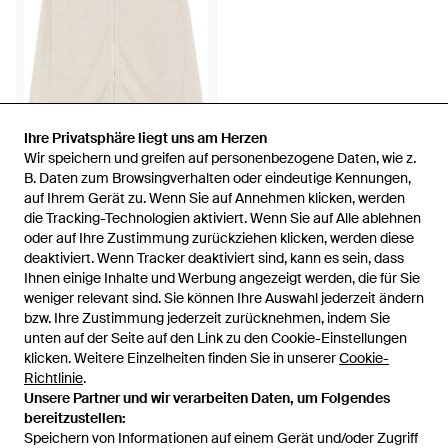
Ihre Privatsphäre liegt uns am Herzen
Ihre Privatsphäre liegt uns am Herzen
Wir speichern und greifen auf personenbezogene Daten, wie z.
Wir speichern und greifen auf personenbezogene Daten, wie z.
239 €
B. Daten zum Browsingverhalten oder eindeutige Kennungen,
B. Daten zum Browsingverhalten oder eindeutige Kennungen,
auf Ihrem Gerät zu. Wenn Sie auf Annehmen klicken, werden
auf Ihrem Gerät zu. Wenn Sie auf Annehmen klicken, werden
John Smedley
die Tracking-Technologien aktiviert. Wenn Sie auf Alle ablehnen
die Tracking-Technologien aktiviert. Wenn Sie auf Alle ablehnen
Cardigan Mit Reißverschluss -
oder auf Ihre Zustimmung zurückziehen klicken, werden diese
oder auf Ihre Zustimmung zurückziehen klicken, werden diese
Weiß
Von
FARFETCH
deaktiviert. Wenn Tracker deaktiviert sind, kann es sein, dass
deaktiviert. Wenn Tracker deaktiviert sind, kann es sein, dass
AUSVERKAUFT
Ihnen einige Inhalte und Werbung angezeigt werden, die für Sie
Ihnen einige Inhalte und Werbung angezeigt werden, die für Sie
weniger relevant sind. Sie können Ihre Auswahl jederzeit ändern
weniger relevant sind. Sie können Ihre Auswahl jederzeit ändern
bzw. Ihre Zustimmung jederzeit zurücknehmen, indem Sie
bzw. Ihre Zustimmung jederzeit zurücknehmen, indem Sie
unten auf der Seite auf den Link zu den Cookie-Einstellungen
unten auf der Seite auf den Link zu den Cookie-Einstellungen
klicken. Weitere Einzelheiten finden Sie in unserer
klicken. Weitere Einzelheiten finden Sie in unserer
Cookie-
Cookie-
Richtlinie
Richtlinie
.
.
Unsere Partner und wir verarbeiten Daten, um Folgendes
Unsere Partner und wir verarbeiten Daten, um Folgendes
bereitzustellen:
bereitzustellen:
Speichern von Informationen auf einem Gerät und/oder Zugriff
Speichern von Informationen auf einem Gerät und/oder Zugriff