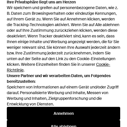
Ihre Privatsphäre liegt uns am Herzen
Ihre Privatsphäre liegt uns am Herzen
Wir speichern und greifen auf personenbezogene Daten, wie z.
Wir speichern und greifen auf personenbezogene Daten, wie z.
885 €
690 €
B. Daten zum Browsingverhalten oder eindeutige Kennungen,
B. Daten zum Browsingverhalten oder eindeutige Kennungen,
auf Ihrem Gerät zu. Wenn Sie auf Annehmen klicken, werden
auf Ihrem Gerät zu. Wenn Sie auf Annehmen klicken, werden
Tonello
die Tracking-Technologien aktiviert. Wenn Sie auf Alle ablehnen
die Tracking-Technologien aktiviert. Wenn Sie auf Alle ablehnen
Einreihiger Anzug - Schwarz
oder auf Ihre Zustimmung zurückziehen klicken, werden diese
oder auf Ihre Zustimmung zurückziehen klicken, werden diese
Von
FARFETCH
deaktiviert. Wenn Tracker deaktiviert sind, kann es sein, dass
deaktiviert. Wenn Tracker deaktiviert sind, kann es sein, dass
SALE
Ihnen einige Inhalte und Werbung angezeigt werden, die für Sie
Ihnen einige Inhalte und Werbung angezeigt werden, die für Sie
weniger relevant sind. Sie können Ihre Auswahl jederzeit ändern
weniger relevant sind. Sie können Ihre Auswahl jederzeit ändern
bzw. Ihre Zustimmung jederzeit zurücknehmen, indem Sie
bzw. Ihre Zustimmung jederzeit zurücknehmen, indem Sie
unten auf der Seite auf den Link zu den Cookie-Einstellungen
unten auf der Seite auf den Link zu den Cookie-Einstellungen
klicken. Weitere Einzelheiten finden Sie in unserer
klicken. Weitere Einzelheiten finden Sie in unserer
Cookie-
Cookie-
Richtlinie
Richtlinie
.
.
Unsere Partner und wir verarbeiten Daten, um Folgendes
Unsere Partner und wir verarbeiten Daten, um Folgendes
bereitzustellen:
bereitzustellen:
Speichern von Informationen auf einem Gerät und/oder Zugriff
Speichern von Informationen auf einem Gerät und/oder Zugriff
darauf. Personalisierte Werbung und Inhalte, Messen von
darauf. Personalisierte Werbung und Inhalte, Messen von
Werbung und Inhalten, Zielgruppenforschung und die
Werbung und Inhalten, Zielgruppenforschung und die
Entwicklung von Diensten.
Entwicklung von Diensten.
International
Annehmen
Annehmen
Alle ablehnen
Alle ablehnen