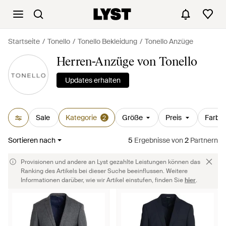
Startseite
Tonello
Tonello Bekleidung
Tonello Anzüge
Herren-Anzüge von Tonello
Updates erhalten
Sale
Kategorie
Größe
Preis
Farbe
2
Sortieren nach
5
Ergebnisse
von
2
Partnern
Provisionen und andere an Lyst gezahlte Leistungen können das
Ranking des Artikels bei dieser Suche beeinflussen. Weitere
Informationen darüber, wie wir Artikel einstufen, finden Sie
hier
.