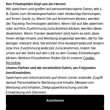
Ihre Privatsphäre liegt uns am Herzen
Ihre Privatsphäre liegt uns am Herzen
Wir speichern und greifen auf personenbezogene Daten, wie z.
Wir speichern und greifen auf personenbezogene Daten, wie z.
257 €
B. Daten zum Browsingverhalten oder eindeutige Kennungen,
B. Daten zum Browsingverhalten oder eindeutige Kennungen,
auf Ihrem Gerät zu. Wenn Sie auf Annehmen klicken, werden
auf Ihrem Gerät zu. Wenn Sie auf Annehmen klicken, werden
Tom Ford
die Tracking-Technologien aktiviert. Wenn Sie auf Alle ablehnen
die Tracking-Technologien aktiviert. Wenn Sie auf Alle ablehnen
Handschuhe - Schwarz
oder auf Ihre Zustimmung zurückziehen klicken, werden diese
oder auf Ihre Zustimmung zurückziehen klicken, werden diese
Von
YOOX
deaktiviert. Wenn Tracker deaktiviert sind, kann es sein, dass
deaktiviert. Wenn Tracker deaktiviert sind, kann es sein, dass
AUSVERKAUFT
Ihnen einige Inhalte und Werbung angezeigt werden, die für Sie
Ihnen einige Inhalte und Werbung angezeigt werden, die für Sie
weniger relevant sind. Sie können Ihre Auswahl jederzeit ändern
weniger relevant sind. Sie können Ihre Auswahl jederzeit ändern
bzw. Ihre Zustimmung jederzeit zurücknehmen, indem Sie
bzw. Ihre Zustimmung jederzeit zurücknehmen, indem Sie
unten auf der Seite auf den Link zu den Cookie-Einstellungen
unten auf der Seite auf den Link zu den Cookie-Einstellungen
klicken. Weitere Einzelheiten finden Sie in unserer
klicken. Weitere Einzelheiten finden Sie in unserer
Cookie-
Cookie-
Richtlinie
Richtlinie
.
.
Unsere Partner und wir verarbeiten Daten, um Folgendes
Unsere Partner und wir verarbeiten Daten, um Folgendes
bereitzustellen:
bereitzustellen:
Speichern von Informationen auf einem Gerät und/oder Zugriff
Speichern von Informationen auf einem Gerät und/oder Zugriff
darauf. Personalisierte Werbung und Inhalte, Messen von
darauf. Personalisierte Werbung und Inhalte, Messen von
Werbung und Inhalten, Zielgruppenforschung und die
Werbung und Inhalten, Zielgruppenforschung und die
Entwicklung von Diensten.
Entwicklung von Diensten.
International
Annehmen
Annehmen