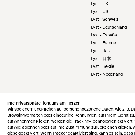
Lyst - UK
Lyst - US
Lyst - Schweiz
Lyst - Deutschland
Lyst - España
Lyst - France
Lyst - Italia
Lyst - 日本
Lyst - België
Lyst - Nederland
Ihre Privatsphäre liegt uns am Herzen
Ihre Privatsphäre liegt uns am Herzen
Wir speichern und greifen auf personenbezogene Daten, wie z. B. 
Wir speichern und greifen auf personenbezogene Daten, wie z. B. 
Browsingverhalten oder eindeutige Kennungen, auf Ihrem Gerät zu
Browsingverhalten oder eindeutige Kennungen, auf Ihrem Gerät zu
auf Annehmen klicken, werden die Tracking-Technologien aktiviert.
auf Annehmen klicken, werden die Tracking-Technologien aktiviert.
auf Alle ablehnen oder auf Ihre Zustimmung zurückziehen klicken,
auf Alle ablehnen oder auf Ihre Zustimmung zurückziehen klicken,
diese deaktiviert. Wenn Tracker deaktiviert sind, kann es sein, dass 
diese deaktiviert. Wenn Tracker deaktiviert sind, kann es sein, dass 