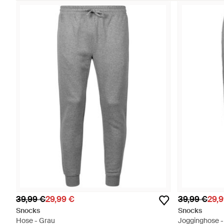
39,99 €
29,99 €
39,99 €
29,
Snocks
Snocks
Hose - Grau
Jogginghose -