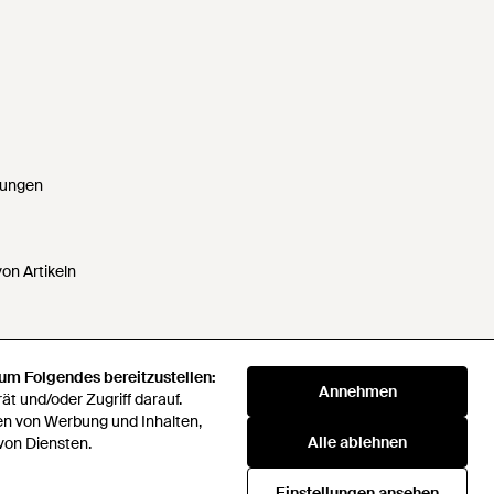
gungen
on Artikeln
 um Folgendes bereitzustellen:
 um Folgendes bereitzustellen:
Annehmen
Annehmen
t und/oder Zugriff darauf.
t und/oder Zugriff darauf.
ten nicht verkaufen oder weitergeben
en von Werbung und Inhalten,
en von Werbung und Inhalten,
Alle ablehnen
Alle ablehnen
von Diensten.
von Diensten.
verei
Companies Act 2016
Einstellungen ansehen
Einstellungen ansehen