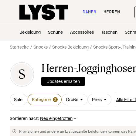
DAMEN
HERREN
Bekleidung
Schuhe
Accessoires
Taschen
Schm
Startseite
Snocks
Snocks Bekleidung
Snocks Sport-, Trainin
Herren-Jogginghose
S
Updates erhalten
Sale
Kategorie
Größe
Preis
Alle Filter
3
Sortieren nach
:
Neu eingetroffen
Provisionen und andere an Lyst gezahlte Leistungen können das Rankin