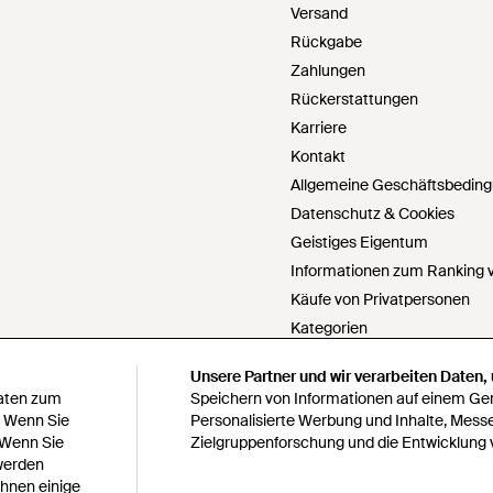
Versand
Rückgabe
Zahlungen
Rückerstattungen
Karriere
Kontakt
Allgemeine Geschäftsbedin
Datenschutz & Cookies
Geistiges Eigentum
Informationen zum Ranking v
Käufe von Privatpersonen
Kategorien
PartnerIn werden
Unsere Partner und wir verarbeiten Daten,
Unsere Partner und wir verarbeiten Daten,
Cookie Einstellungen
Daten zum
Daten zum
Speichern von Informationen auf einem Gerä
Speichern von Informationen auf einem Gerä
Meine personenbezogenen Da
. Wenn Sie
. Wenn Sie
Personalisierte Werbung und Inhalte, Mess
Personalisierte Werbung und Inhalte, Mess
 Wenn Sie
 Wenn Sie
Zielgruppenforschung und die Entwicklung 
Zielgruppenforschung und die Entwicklung 
Erklärung zur modernen Skla
 werden
 werden
Erklärung zu Paragraph 172 
Ihnen einige
Ihnen einige