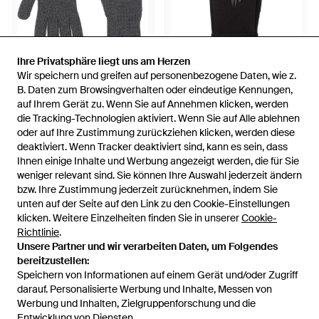
Ihre Privatsphäre liegt uns am Herzen
Ihre Privatsphäre liegt uns am Herzen
Wir speichern und greifen auf personenbezogene Daten, wie z.
Wir speichern und greifen auf personenbezogene Daten, wie z.
220 €
220 €
B. Daten zum Browsingverhalten oder eindeutige Kennungen,
B. Daten zum Browsingverhalten oder eindeutige Kennungen,
auf Ihrem Gerät zu. Wenn Sie auf Annehmen klicken, werden
auf Ihrem Gerät zu. Wenn Sie auf Annehmen klicken, werden
Moncler
Moncler
die Tracking-Technologien aktiviert. Wenn Sie auf Alle ablehnen
die Tracking-Technologien aktiviert. Wenn Sie auf Alle ablehnen
Handschuhe Aus Geripptem
Handschuhe Mit Logo-Detail -
oder auf Ihre Zustimmung zurückziehen klicken, werden diese
oder auf Ihre Zustimmung zurückziehen klicken, werden diese
Strick - Weiß
Schwarz
Von
FARFETCH
Von
FARFETCH
deaktiviert. Wenn Tracker deaktiviert sind, kann es sein, dass
deaktiviert. Wenn Tracker deaktiviert sind, kann es sein, dass
AUSVERKAUFT
AUSVERKAUFT
Ihnen einige Inhalte und Werbung angezeigt werden, die für Sie
Ihnen einige Inhalte und Werbung angezeigt werden, die für Sie
weniger relevant sind. Sie können Ihre Auswahl jederzeit ändern
weniger relevant sind. Sie können Ihre Auswahl jederzeit ändern
bzw. Ihre Zustimmung jederzeit zurücknehmen, indem Sie
bzw. Ihre Zustimmung jederzeit zurücknehmen, indem Sie
unten auf der Seite auf den Link zu den Cookie-Einstellungen
unten auf der Seite auf den Link zu den Cookie-Einstellungen
klicken. Weitere Einzelheiten finden Sie in unserer
klicken. Weitere Einzelheiten finden Sie in unserer
Cookie-
Cookie-
Richtlinie
Richtlinie
.
.
Unsere Partner und wir verarbeiten Daten, um Folgendes
Unsere Partner und wir verarbeiten Daten, um Folgendes
bereitzustellen:
bereitzustellen:
Speichern von Informationen auf einem Gerät und/oder Zugriff
Speichern von Informationen auf einem Gerät und/oder Zugriff
darauf. Personalisierte Werbung und Inhalte, Messen von
darauf. Personalisierte Werbung und Inhalte, Messen von
Werbung und Inhalten, Zielgruppenforschung und die
Werbung und Inhalten, Zielgruppenforschung und die
Entwicklung von Diensten.
Entwicklung von Diensten.