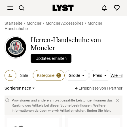
Startseite
Moncler
Moncler Accessoires
Moncler
Handschuhe
Herren-Handschuhe von
Moncler
Updates erhalten
Sale
Kategorie
Größe
Preis
Alle Filte
2
Sortieren nach
4
Ergebnisse
von
1
Partner
Provisionen und andere an Lyst gezahlte Leistungen können das
Ranking des Artikels bei dieser Suche beeinflussen. Weitere
Informationen darüber, wie wir Artikel einstufen, finden Sie
hier
.