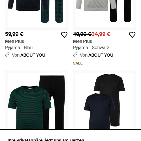
59,99 €
49,99 €
34,99 €
Men Plus
Men Plus
Pyjama - Blau
Pyjama - Schwarz
Von
ABOUT YOU
Von
ABOUT YOU
SALE
Ihre Privatsphäre liegt uns am Herzen
Ihre Privatsphäre liegt uns am Herzen