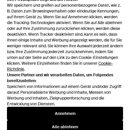
Wir speichern und greifen auf personenbezogene Daten, wie z.
Wir speichern und greifen auf personenbezogene Daten, wie z.
49,99 €
34,99 €
35,99 €
32,39 €
B. Daten zum Browsingverhalten oder eindeutige Kennungen,
B. Daten zum Browsingverhalten oder eindeutige Kennungen,
auf Ihrem Gerät zu. Wenn Sie auf Annehmen klicken, werden
auf Ihrem Gerät zu. Wenn Sie auf Annehmen klicken, werden
Men Plus
Men Plus
die Tracking-Technologien aktiviert. Wenn Sie auf Alle ablehnen
die Tracking-Technologien aktiviert. Wenn Sie auf Alle ablehnen
Pyjama - Grün
Pyjama - Blau
oder auf Ihre Zustimmung zurückziehen klicken, werden diese
oder auf Ihre Zustimmung zurückziehen klicken, werden diese
Von
ABOUT YOU
Von
ABOUT YOU
deaktiviert. Wenn Tracker deaktiviert sind, kann es sein, dass
deaktiviert. Wenn Tracker deaktiviert sind, kann es sein, dass
SALE
SALE
Ihnen einige Inhalte und Werbung angezeigt werden, die für Sie
Ihnen einige Inhalte und Werbung angezeigt werden, die für Sie
weniger relevant sind. Sie können Ihre Auswahl jederzeit ändern
weniger relevant sind. Sie können Ihre Auswahl jederzeit ändern
bzw. Ihre Zustimmung jederzeit zurücknehmen, indem Sie
bzw. Ihre Zustimmung jederzeit zurücknehmen, indem Sie
unten auf der Seite auf den Link zu den Cookie-Einstellungen
unten auf der Seite auf den Link zu den Cookie-Einstellungen
klicken. Weitere Einzelheiten finden Sie in unserer
klicken. Weitere Einzelheiten finden Sie in unserer
Cookie-
Cookie-
Richtlinie
Richtlinie
.
.
Unsere Partner und wir verarbeiten Daten, um Folgendes
Unsere Partner und wir verarbeiten Daten, um Folgendes
bereitzustellen:
bereitzustellen:
Speichern von Informationen auf einem Gerät und/oder Zugriff
Speichern von Informationen auf einem Gerät und/oder Zugriff
darauf. Personalisierte Werbung und Inhalte, Messen von
darauf. Personalisierte Werbung und Inhalte, Messen von
Werbung und Inhalten, Zielgruppenforschung und die
Werbung und Inhalten, Zielgruppenforschung und die
Entwicklung von Diensten.
Entwicklung von Diensten.
International
Annehmen
Annehmen
Alle ablehnen
Alle ablehnen