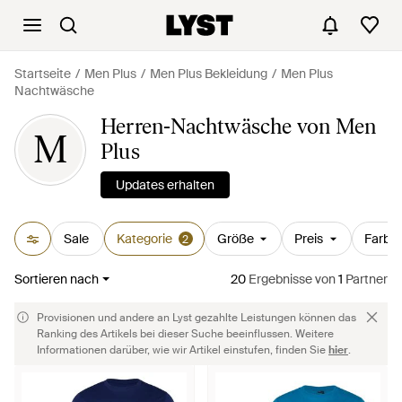
Startseite
Men Plus
Men Plus Bekleidung
Men Plus
Nachtwäsche
Herren-Nachtwäsche von Men
M
Plus
Updates erhalten
Sale
Kategorie
Größe
Preis
Farbe
2
Sortieren nach
20
Ergebnisse
von
1
Partner
Provisionen und andere an Lyst gezahlte Leistungen können das
Ranking des Artikels bei dieser Suche beeinflussen. Weitere
Informationen darüber, wie wir Artikel einstufen, finden Sie
hier
.