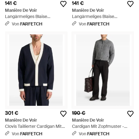
141 €
141 €
Manière De Voir
Manière De Voir
Langärmeliges Blaise
Langärmeliges Blaise
Rollkragenoberteil - Schwarz
Rollkragenoberteil - Braun
Von
FARFETCH
Von
FARFETCH
301 €
190 €
Manière De Voir
Manière De Voir
Clovis Taillierter Cardigan Mit
Cardigan Mit Zopfmuster -
Kontrastleiste - Blau
Grau
Von
FARFETCH
Von
FARFETCH