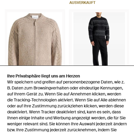
AUSVERKAUFT
Ihre Privatsphäre liegt uns am Herzen
Ihre Privatsphäre liegt uns am Herzen
Wir speichern und greifen auf personenbezogene Daten, wie z.
Wir speichern und greifen auf personenbezogene Daten, wie z.
324 €
295 €
B. Daten zum Browsingverhalten oder eindeutige Kennungen,
B. Daten zum Browsingverhalten oder eindeutige Kennungen,
auf Ihrem Gerät zu. Wenn Sie auf Annehmen klicken, werden
auf Ihrem Gerät zu. Wenn Sie auf Annehmen klicken, werden
Manière De Voir
Manière De Voir
die Tracking-Technologien aktiviert. Wenn Sie auf Alle ablehnen
die Tracking-Technologien aktiviert. Wenn Sie auf Alle ablehnen
Melierter Gaby Cardigan mit
Ayden Pullover Mit Karomuster
oder auf Ihre Zustimmung zurückziehen klicken, werden diese
oder auf Ihre Zustimmung zurückziehen klicken, werden diese
Reißverschluss - Natur
- Schwarz
Von
FARFETCH
Von
FARFETCH
deaktiviert. Wenn Tracker deaktiviert sind, kann es sein, dass
deaktiviert. Wenn Tracker deaktiviert sind, kann es sein, dass
AUSVERKAUFT
AUSVERKAUFT
Ihnen einige Inhalte und Werbung angezeigt werden, die für Sie
Ihnen einige Inhalte und Werbung angezeigt werden, die für Sie
weniger relevant sind. Sie können Ihre Auswahl jederzeit ändern
weniger relevant sind. Sie können Ihre Auswahl jederzeit ändern
bzw. Ihre Zustimmung jederzeit zurücknehmen, indem Sie
bzw. Ihre Zustimmung jederzeit zurücknehmen, indem Sie