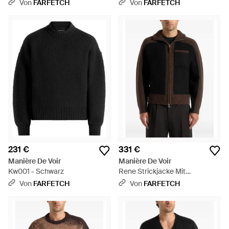
Aus Gekämmter Baumwolle -
Kontrastleiste - Schwarz
Von
FARFETCH
Von
FARFETCH
Natur
231 €
331 €
Manière De Voir
Manière De Voir
Kw001 - Schwarz
Rene Strickjacke Mit
Reißverschluss - Schwarz
Von
FARFETCH
Von
FARFETCH