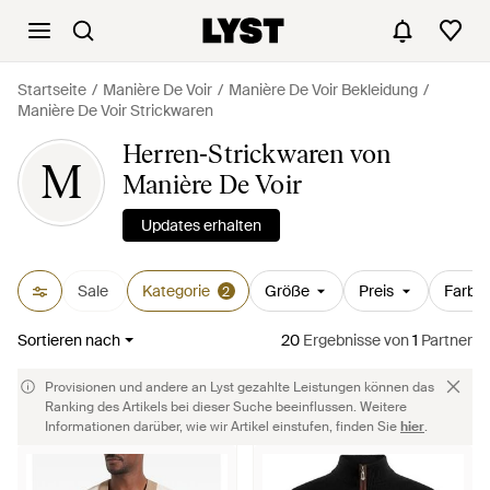
Startseite
Manière De Voir
Manière De Voir Bekleidung
Manière De Voir Strickwaren
Herren-Strickwaren von
M
Manière De Voir
Updates erhalten
Sale
Kategorie
Größe
Preis
Farbe
2
Sortieren nach
20
Ergebnisse
von
1
Partner
Provisionen und andere an Lyst gezahlte Leistungen können das
Ranking des Artikels bei dieser Suche beeinflussen. Weitere
Informationen darüber, wie wir Artikel einstufen, finden Sie
hier
.