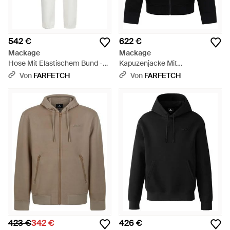
542 €
622 €
Mackage
Mackage
Hose Mit Elastischem Bund -
Kapuzenjacke Mit
Weiß
Reißverschluss - Schwarz
Von
FARFETCH
Von
FARFETCH
423 €
342 €
426 €