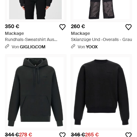
350 €
260 €
Mackage
Mackage
Rundhals-Sweatshirt Aus
Skianzüge Und -Overalls - Grau
Baumwollmischung - Blau
Von
GIGLIO.COM
Von
YOOX
344 €
278 €
346 €
265 €