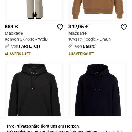
684 €
342,95 €
Mackage
Mackage
Kenyon Skihose - Weiß
'Krys R' Hoodie - Braun
Von
FARFETCH
Von
Balardi
AUSVERKAUFT
AUSVERKAUFT
Ihre Privatsphäre liegt uns am Herzen
Ihre Privatsphäre liegt uns am Herzen