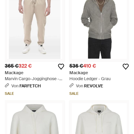
365 €
322 €
536 €
410 €
Mackage
Mackage
Marvin Cargo-Jogginghose -
Hoodie Ledger - Grau
Natur
Von
FARFETCH
Von
REVOLVE
SALE
SALE