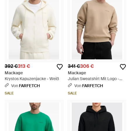
392 €
313 €
341 €
306 €
Mackage
Mackage
Krystos Kapuzenjacke - Weiß
Julian Sweatshirt Mit Logo -
Natur
Von
FARFETCH
Von
FARFETCH
SALE
SALE