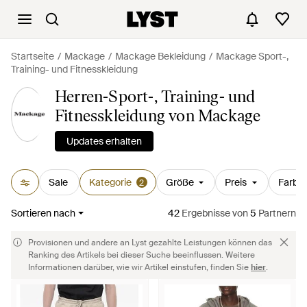
Startseite
Mackage
Mackage Bekleidung
Mackage Sport-,
Training- und Fitnesskleidung
Herren-Sport-, Training- und
Fitnesskleidung von Mackage
Updates erhalten
Sale
Kategorie
Größe
Preis
Farbe
2
Sortieren nach
42
Ergebnisse
von
5
Partnern
Provisionen und andere an Lyst gezahlte Leistungen können das
Ranking des Artikels bei dieser Suche beeinflussen. Weitere
Informationen darüber, wie wir Artikel einstufen, finden Sie
hier
.