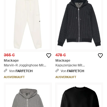
365 €
478 €
Mackage
Mackage
Marvin-R Jogginghose Mit
Kapuzenjacke Mit
Logo-Patch - Weiß
Nadelstreifen - Blau
Von
FARFETCH
Von
FARFETCH
AUSVERKAUFT
AUSVERKAUFT