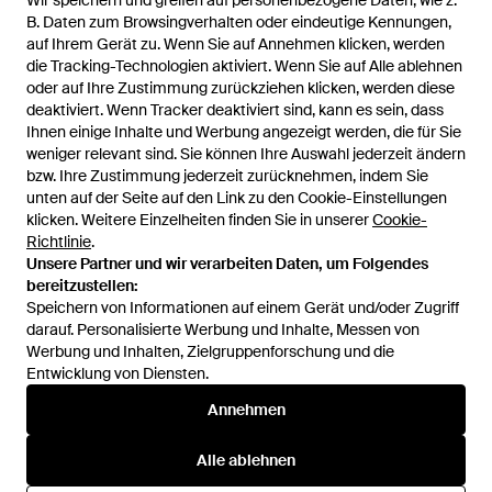
Wir speichern und greifen auf personenbezogene Daten, wie z.
Wir speichern und greifen auf personenbezogene Daten, wie z.
266,95 €
257,95 €
B. Daten zum Browsingverhalten oder eindeutige Kennungen,
B. Daten zum Browsingverhalten oder eindeutige Kennungen,
auf Ihrem Gerät zu. Wenn Sie auf Annehmen klicken, werden
auf Ihrem Gerät zu. Wenn Sie auf Annehmen klicken, werden
Mackage
Mackage
die Tracking-Technologien aktiviert. Wenn Sie auf Alle ablehnen
die Tracking-Technologien aktiviert. Wenn Sie auf Alle ablehnen
'Krys R' Hoodie - Schwarz
'Krys R' Hoodie - Blau
oder auf Ihre Zustimmung zurückziehen klicken, werden diese
oder auf Ihre Zustimmung zurückziehen klicken, werden diese
Von
Balardi
Von
Balardi
deaktiviert. Wenn Tracker deaktiviert sind, kann es sein, dass
deaktiviert. Wenn Tracker deaktiviert sind, kann es sein, dass
AUSVERKAUFT
AUSVERKAUFT
Ihnen einige Inhalte und Werbung angezeigt werden, die für Sie
Ihnen einige Inhalte und Werbung angezeigt werden, die für Sie
weniger relevant sind. Sie können Ihre Auswahl jederzeit ändern
weniger relevant sind. Sie können Ihre Auswahl jederzeit ändern
bzw. Ihre Zustimmung jederzeit zurücknehmen, indem Sie
bzw. Ihre Zustimmung jederzeit zurücknehmen, indem Sie
unten auf der Seite auf den Link zu den Cookie-Einstellungen
unten auf der Seite auf den Link zu den Cookie-Einstellungen
klicken. Weitere Einzelheiten finden Sie in unserer
klicken. Weitere Einzelheiten finden Sie in unserer
Cookie-
Cookie-
Richtlinie
Richtlinie
.
.
Unsere Partner und wir verarbeiten Daten, um Folgendes
Unsere Partner und wir verarbeiten Daten, um Folgendes
bereitzustellen:
bereitzustellen:
Speichern von Informationen auf einem Gerät und/oder Zugriff
Speichern von Informationen auf einem Gerät und/oder Zugriff
darauf. Personalisierte Werbung und Inhalte, Messen von
darauf. Personalisierte Werbung und Inhalte, Messen von
Werbung und Inhalten, Zielgruppenforschung und die
Werbung und Inhalten, Zielgruppenforschung und die
Entwicklung von Diensten.
Entwicklung von Diensten.
International
Annehmen
Annehmen
Alle ablehnen
Alle ablehnen
Hilfe und Informationen