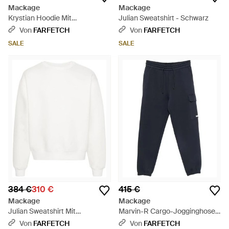
Mackage
Mackage
Krystian Hoodie Mit
Julian Sweatshirt - Schwarz
Kängurutasche - Grau
Von
FARFETCH
Von
FARFETCH
SALE
SALE
384 €
310 €
415 €
Mackage
Mackage
Julian Sweatshirt Mit
Marvin-R Cargo-Jogginghose
Vorstehendem Logo - Weiß
Mit Logo-Print - Blau
Von
FARFETCH
Von
FARFETCH