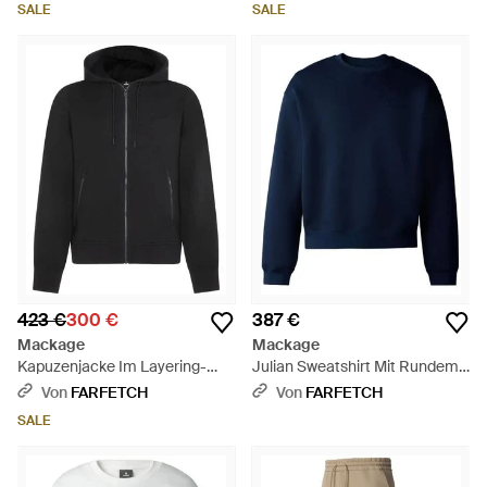
SALE
SALE
423 €
300 €
387 €
Mackage
Mackage
Kapuzenjacke Im Layering-
Julian Sweatshirt Mit Rundem
Look - Schwarz
Ausschnitt - Blau
Von
FARFETCH
Von
FARFETCH
SALE