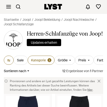
Startseite
Joop!
Joop! Bekleidung
Joop! Nachtwäsche
Joop! Schlafanzüge
Herren-Schlafanzüge von Joop!
Updates erhalten
Sale
Kategorie
Größe
Preis
Farbe
3
Sortieren nach
12
Ergebnisse
von
1
Partner
Provisionen und andere an Lyst gezahlte Leistungen können das
Ranking des Artikels bei dieser Suche beeinflussen. Weitere
Informationen darüber, wie wir Artikel einstufen, finden Sie
hier
.