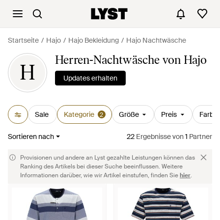
Startseite
Hajo
Hajo Bekleidung
Hajo Nachtwäsche
Herren-Nachtwäsche von Hajo
H
Updates erhalten
Sale
Kategorie
Größe
Preis
Farbe
2
Sortieren nach
22
Ergebnisse
von
1
Partner
Provisionen und andere an Lyst gezahlte Leistungen können das
Ranking des Artikels bei dieser Suche beeinflussen. Weitere
Informationen darüber, wie wir Artikel einstufen, finden Sie
hier
.