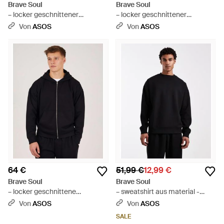
Brave Soul
Brave Soul
– locker geschnittener
– locker geschnittener
kapuzenpullover - Braun
kapuzenpullover - Blau
Von
ASOS
Von
ASOS
64 €
51,99 €
12,99 €
Brave Soul
Brave Soul
– locker geschnittene
– sweatshirt aus material -
kapuzenjacke - Blau
Schwarz
Von
ASOS
Von
ASOS
SALE