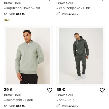
Brave Soul
Brave Soul
– kapuzenpullover - Rot
– kapuzenjacke - Pink
Von
ASOS
Von
ASOS
SALE
39 €
58 €
Brave Soul
Brave Soul
– sweatshirt - Grau
– set - Grün
Von
ASOS
Von
ASOS