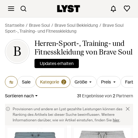
Startseite
Brave Soul
Brave Soul Bekleidung
Brave Soul
Sport-, Training- und Fitnesskleidung
Herren-Sport-, Training- und
B
Fitnesskleidung von Brave Soul
Updates erhalten
Sale
Kategorie
Größe
Preis
Farbe
2
Sortieren nach
31
Ergebnisse
von
2
Partnern
Provisionen und andere an Lyst gezahlte Leistungen können das
Ranking des Artikels bei dieser Suche beeinflussen. Weitere
Informationen darüber, wie wir Artikel einstufen, finden Sie
hier
.