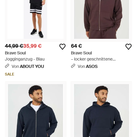
44,99 €
35,99 €
64 €
Brave Soul
Brave Soul
Jogginganzug - Blau
– locker geschnittene
kapuzenjacke - Braun
Von
ABOUT YOU
Von
ASOS
SALE