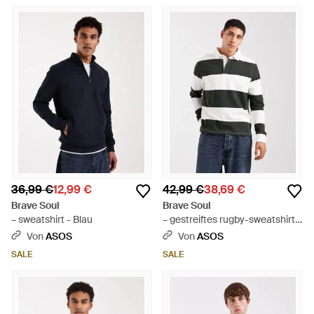
36,99 €
12,99 €
42,99 €
38,69 €
Brave Soul
Brave Soul
– sweatshirt - Blau
– gestreiftes rugby-sweatshirt -
Weiß
Von
ASOS
Von
ASOS
SALE
SALE