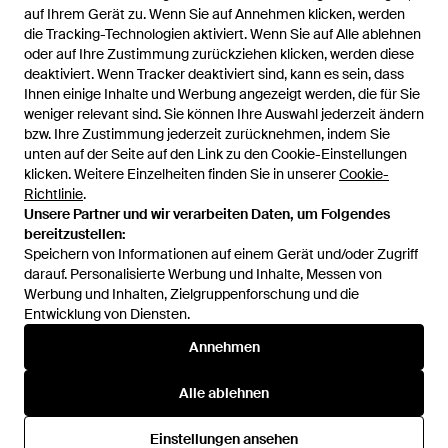
auf Ihrem Gerät zu. Wenn Sie auf Annehmen klicken, werden
auf Ihrem Gerät zu. Wenn Sie auf Annehmen klicken, werden
Brave Soul
die Tracking-Technologien aktiviert. Wenn Sie auf Alle ablehnen
die Tracking-Technologien aktiviert. Wenn Sie auf Alle ablehnen
– kapuzenpullover aus teddyfell
oder auf Ihre Zustimmung zurückziehen klicken, werden diese
oder auf Ihre Zustimmung zurückziehen klicken, werden diese
- Natur
Von
ASOS
deaktiviert. Wenn Tracker deaktiviert sind, kann es sein, dass
deaktiviert. Wenn Tracker deaktiviert sind, kann es sein, dass
AUSVERKAUFT
Ihnen einige Inhalte und Werbung angezeigt werden, die für Sie
Ihnen einige Inhalte und Werbung angezeigt werden, die für Sie
weniger relevant sind. Sie können Ihre Auswahl jederzeit ändern
weniger relevant sind. Sie können Ihre Auswahl jederzeit ändern
bzw. Ihre Zustimmung jederzeit zurücknehmen, indem Sie
bzw. Ihre Zustimmung jederzeit zurücknehmen, indem Sie
unten auf der Seite auf den Link zu den Cookie-Einstellungen
unten auf der Seite auf den Link zu den Cookie-Einstellungen
klicken. Weitere Einzelheiten finden Sie in unserer
klicken. Weitere Einzelheiten finden Sie in unserer
Cookie-
Cookie-
Richtlinie
Richtlinie
.
.
Unsere Partner und wir verarbeiten Daten, um Folgendes
Unsere Partner und wir verarbeiten Daten, um Folgendes
bereitzustellen:
bereitzustellen:
Speichern von Informationen auf einem Gerät und/oder Zugriff
Speichern von Informationen auf einem Gerät und/oder Zugriff
darauf. Personalisierte Werbung und Inhalte, Messen von
darauf. Personalisierte Werbung und Inhalte, Messen von
Werbung und Inhalten, Zielgruppenforschung und die
Werbung und Inhalten, Zielgruppenforschung und die
Entwicklung von Diensten.
Entwicklung von Diensten.
International
Annehmen
Annehmen
Alle ablehnen
Alle ablehnen
Hilfe und Informationen
Einstellungen ansehen
Einstellungen ansehen