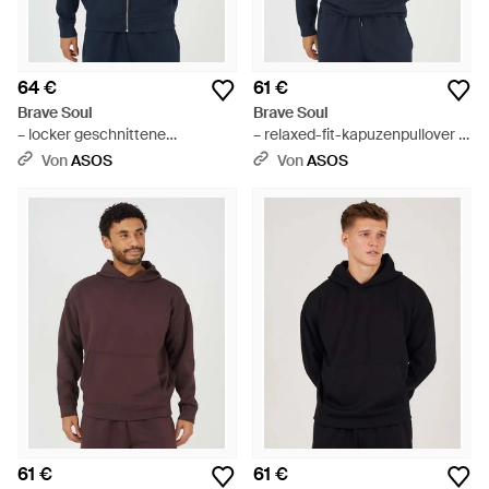
64 €
61 €
Brave Soul
Brave Soul
– locker geschnittene
– relaxed-fit-kapuzenpullover -
kapuzenjacke - Blau
Blau
Von
ASOS
Von
ASOS
61 €
61 €