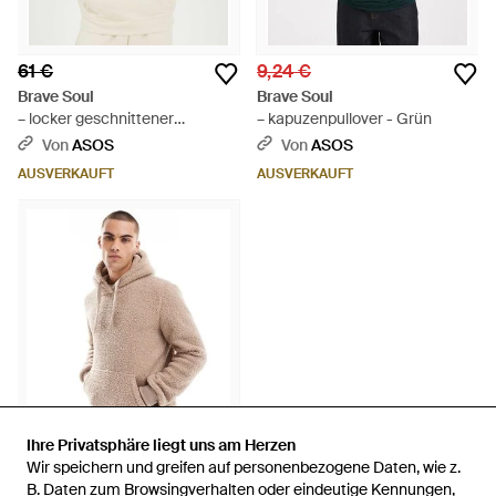
61 €
9,24 €
Brave Soul
Brave Soul
– locker geschnittener
– kapuzenpullover - Grün
kapuzenpullover - Natur
Von
ASOS
Von
ASOS
AUSVERKAUFT
AUSVERKAUFT
Ihre Privatsphäre liegt uns am Herzen
Ihre Privatsphäre liegt uns am Herzen
Wir speichern und greifen auf personenbezogene Daten, wie z.
Wir speichern und greifen auf personenbezogene Daten, wie z.
24,04 €
B. Daten zum Browsingverhalten oder eindeutige Kennungen,
B. Daten zum Browsingverhalten oder eindeutige Kennungen,