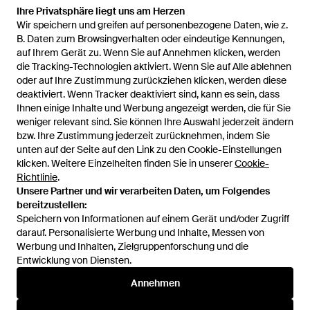
Ihre Privatsphäre liegt uns am Herzen
Ihre Privatsphäre liegt uns am Herzen
Wir speichern und greifen auf personenbezogene Daten, wie z.
Wir speichern und greifen auf personenbezogene Daten, wie z.
650 €
B. Daten zum Browsingverhalten oder eindeutige Kennungen,
B. Daten zum Browsingverhalten oder eindeutige Kennungen,
auf Ihrem Gerät zu. Wenn Sie auf Annehmen klicken, werden
auf Ihrem Gerät zu. Wenn Sie auf Annehmen klicken, werden
Bottega Veneta
die Tracking-Technologien aktiviert. Wenn Sie auf Alle ablehnen
die Tracking-Technologien aktiviert. Wenn Sie auf Alle ablehnen
Handschuhe Herren - Schwarz
oder auf Ihre Zustimmung zurückziehen klicken, werden diese
oder auf Ihre Zustimmung zurückziehen klicken, werden diese
Von
GIGLIO.COM
deaktiviert. Wenn Tracker deaktiviert sind, kann es sein, dass
deaktiviert. Wenn Tracker deaktiviert sind, kann es sein, dass
AUSVERKAUFT
Ihnen einige Inhalte und Werbung angezeigt werden, die für Sie
Ihnen einige Inhalte und Werbung angezeigt werden, die für Sie
weniger relevant sind. Sie können Ihre Auswahl jederzeit ändern
weniger relevant sind. Sie können Ihre Auswahl jederzeit ändern
bzw. Ihre Zustimmung jederzeit zurücknehmen, indem Sie
bzw. Ihre Zustimmung jederzeit zurücknehmen, indem Sie
unten auf der Seite auf den Link zu den Cookie-Einstellungen
unten auf der Seite auf den Link zu den Cookie-Einstellungen
klicken. Weitere Einzelheiten finden Sie in unserer
klicken. Weitere Einzelheiten finden Sie in unserer
Cookie-
Cookie-
Richtlinie
Richtlinie
.
.
Unsere Partner und wir verarbeiten Daten, um Folgendes
Unsere Partner und wir verarbeiten Daten, um Folgendes
bereitzustellen:
bereitzustellen:
Speichern von Informationen auf einem Gerät und/oder Zugriff
Speichern von Informationen auf einem Gerät und/oder Zugriff
darauf. Personalisierte Werbung und Inhalte, Messen von
darauf. Personalisierte Werbung und Inhalte, Messen von
Werbung und Inhalten, Zielgruppenforschung und die
Werbung und Inhalten, Zielgruppenforschung und die
Entwicklung von Diensten.
Entwicklung von Diensten.
International
Annehmen
Annehmen