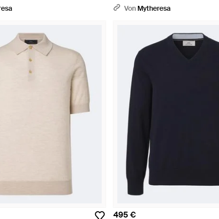
resa
Von
Mytheresa
495 €