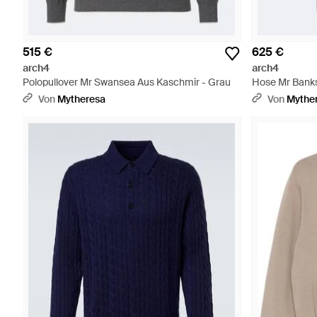
515 €
625 €
arch4
arch4
Polopullover Mr Swansea Aus Kaschmir - Grau
Hose Mr Banks
Von
Mytheresa
Von
Mythe