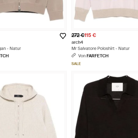
272 €
115 €
arch4
gan - Natur
Mr Salvatore Poloshirt - Natur
ETCH
Von
FARFETCH
SALE