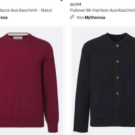
arch4
scot Aus Kaschmir - Natur
Pullover Mr Harrison Aus Kaschmir
resa
Von
Mytheresa