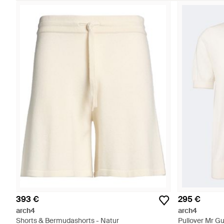
393 €
295 €
arch4
arch4
Shorts & Bermudashorts - Natur
Pullover Mr G