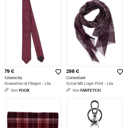
79 €
298 €
Givenchy
Corneliani
Krawatten & Fliegen - Lila
Schal Mit Logo-Print - Lila
Von
YOOX
Von
FARFETCH