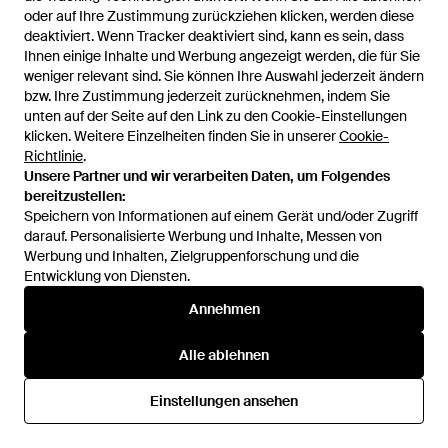
oder auf Ihre Zustimmung zurückziehen klicken, werden diese
oder auf Ihre Zustimmung zurückziehen klicken, werden diese
deaktiviert. Wenn Tracker deaktiviert sind, kann es sein, dass
deaktiviert. Wenn Tracker deaktiviert sind, kann es sein, dass
Ihnen einige Inhalte und Werbung angezeigt werden, die für Sie
Ihnen einige Inhalte und Werbung angezeigt werden, die für Sie
294 €
70 €
68 €
weniger relevant sind. Sie können Ihre Auswahl jederzeit ändern
weniger relevant sind. Sie können Ihre Auswahl jederzeit ändern
bzw. Ihre Zustimmung jederzeit zurücknehmen, indem Sie
bzw. Ihre Zustimmung jederzeit zurücknehmen, indem Sie
Ferragamo
ZEGNA
unten auf der Seite auf den Link zu den Cookie-Einstellungen
unten auf der Seite auf den Link zu den Cookie-Einstellungen
Krawatte Mit Tiere-Print - Lila
Schal - Lila
klicken. Weitere Einzelheiten finden Sie in unserer
klicken. Weitere Einzelheiten finden Sie in unserer
Cookie-
Cookie-
Von
FARFETCH
Von
YOOX
Richtlinie
Richtlinie
.
.
SALE
Unsere Partner und wir verarbeiten Daten, um Folgendes
Unsere Partner und wir verarbeiten Daten, um Folgendes
bereitzustellen:
bereitzustellen:
Speichern von Informationen auf einem Gerät und/oder Zugriff
Speichern von Informationen auf einem Gerät und/oder Zugriff
darauf. Personalisierte Werbung und Inhalte, Messen von
darauf. Personalisierte Werbung und Inhalte, Messen von
Werbung und Inhalten, Zielgruppenforschung und die
Werbung und Inhalten, Zielgruppenforschung und die
Entwicklung von Diensten.
Entwicklung von Diensten.
Annehmen
Annehmen
Alle ablehnen
Alle ablehnen
Einstellungen ansehen
Einstellungen ansehen