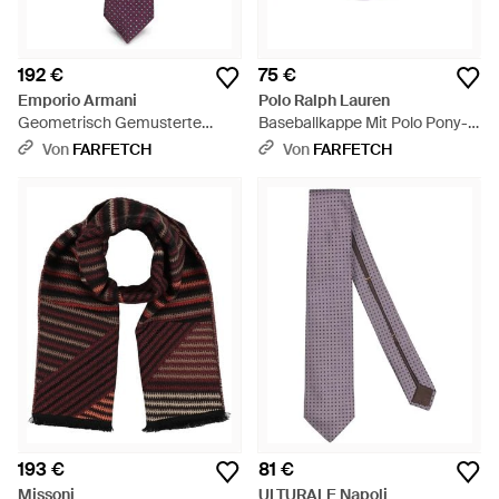
192 €
75 €
Emporio Armani
Polo Ralph Lauren
Geometrisch Gemusterte
Baseballkappe Mit Polo Pony-
Seidenkrawatte - Lila
Stickerei - Lila
Von
FARFETCH
Von
FARFETCH
193 €
81 €
Missoni
ULTURALE Napoli