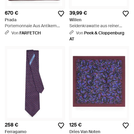
670 €
39,99 €
Prada
Willen
Portemonnaie Aus Antikem
Seidenkrawatte aus reiner
Leder - Lila
Seide (7,5 cm) - Lila
Von
FARFETCH
Von
Peek & Cloppenburg
AT
258 €
125 €
Ferragamo
Dries Van Noten