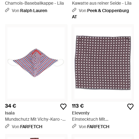
Chamois-Baseballkappe - Lila
Kawatte aus reiner Seide - Lila
Von
Ralph Lauren
Von
Peek & Cloppenburg
AT
34 €
113 €
Isaia
Eleventy
Mundschutz Mit Vichy-Karo -
Einstecktuch Mit
Lila
Geometrischem Print - Lila
Von
FARFETCH
Von
FARFETCH