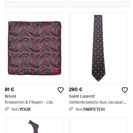
81 €
290 €
Brioni
Saint Laurent
Krawatten & Fliegen - Lila
Seidenkrawatte Aus Jacquard -
Lila
Von
YOOX
Von
FARFETCH