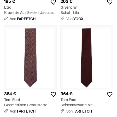
195 €
203 €
Etro
Givenchy
Krawatte Aus Seiden-Jacquard
Schal - Lila
Mit Paisley-Motiv - Lila
Von
FARFETCH
Von
YOOX
364 €
364 €
Tom Ford
Tom Ford
Geometrisch Gemusterte
Seidenkrawatte Mit
Krawatte - Lila
Hahnentrittmuster - Lila
Von
FARFETCH
Von
FARFETCH