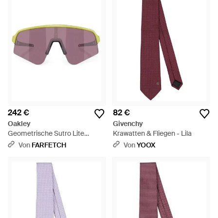
242 €
82 €
Oakley
Givenchy
Geometrische Sutro Lite
Krawatten & Fliegen - Lila
Sweep Sonnenbrille - Lila
Von
FARFETCH
Von
YOOX