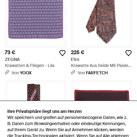
73 €
225 €
ZEGNA
Etro
Krawatten & Fliegen - Lila
Krawatte Aus Seide Mit Paisley-
Print - Lila
Von
YOOX
Von
FARFETCH
Ihre Privatsphäre liegt uns am Herzen
Ihre Privatsphäre liegt uns am Herzen
Wir speichern und greifen auf personenbezogene Daten, wie z.
Wir speichern und greifen auf personenbezogene Daten, wie z.
B. Daten zum Browsingverhalten oder eindeutige Kennungen,
B. Daten zum Browsingverhalten oder eindeutige Kennungen,
auf Ihrem Gerät zu. Wenn Sie auf Annehmen klicken, werden
auf Ihrem Gerät zu. Wenn Sie auf Annehmen klicken, werden
die Tracking-Technologien aktiviert. Wenn Sie auf Alle ablehnen
die Tracking-Technologien aktiviert. Wenn Sie auf Alle ablehnen