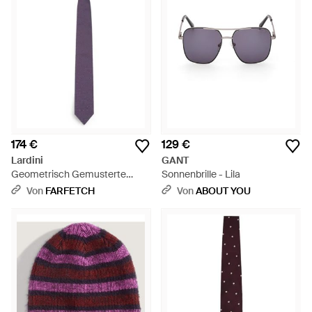
174 €
129 €
Lardini
GANT
Geometrisch Gemusterte
Sonnenbrille - Lila
Seidenkrawatte - Lila
Von
FARFETCH
Von
ABOUT YOU