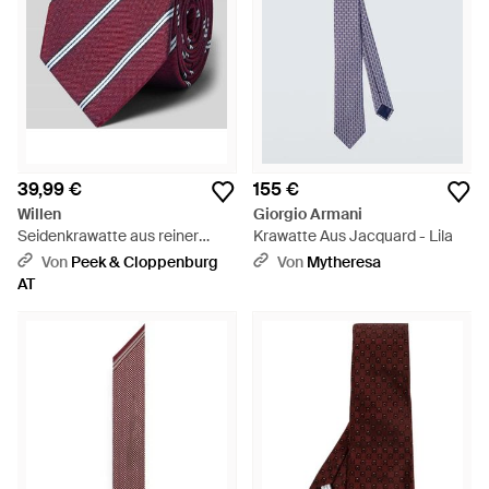
39,99 €
155 €
Willen
Giorgio Armani
Seidenkrawatte aus reiner
Krawatte Aus Jacquard - Lila
Seide (7,5 cm) - Lila
Von
Peek & Cloppenburg
Von
Mytheresa
AT