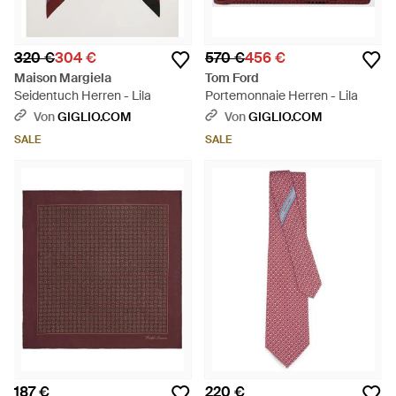
320 €
304 €
570 €
456 €
Maison Margiela
Tom Ford
Seidentuch Herren - Lila
Portemonnaie Herren - Lila
Von
GIGLIO.COM
Von
GIGLIO.COM
SALE
SALE
187 €
220 €