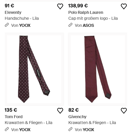
91 €
138,99 €
Eleventy
Polo Ralph Lauren
Handschuhe - Lila
Cap mit großem logo - Lila
Von
YOOX
Von
ASOS
135 €
82 €
Tom Ford
Givenchy
Krawatten & Fliegen - Lila
Krawatten & Fliegen - Lila
Von
YOOX
Von
YOOX