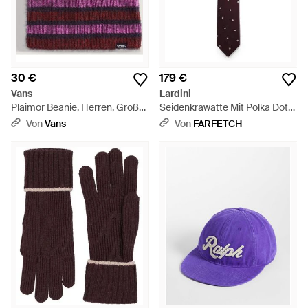
30 €
179 €
Vans
Lardini
Plaimor Beanie, Herren, Größe
Seidenkrawatte Mit Polka Dots
- Lila
- Lila
Von
Vans
Von
FARFETCH