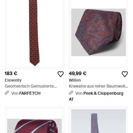
183 €
49,99 €
Eleventy
Willen
Geometrisch Gemusterte
Krawatte aus reiner Baumwolle
Seidenkrawatte - Lila
(8 cm) - Lila
Von
FARFETCH
Von
Peek & Cloppenburg
AT