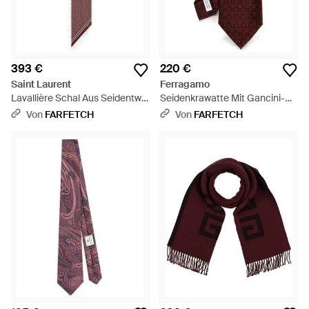
393 €
220 €
Saint Laurent
Ferragamo
Lavallière Schal Aus Seidentwill
Seidenkrawatte Mit Gancini-
- Lila
Jacquardmuster - Lila
Von
FARFETCH
Von
FARFETCH