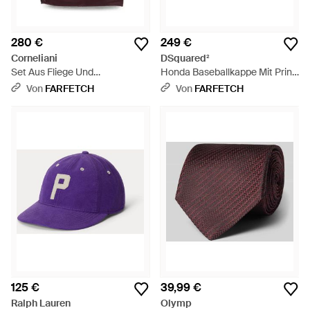
280 €
249 €
Corneliani
DSquared²
Set Aus Fliege Und
Honda Baseballkappe Mit Print
Einstecktuch Aus Seidensatin -
- Lila
Von
FARFETCH
Von
FARFETCH
Lila
125 €
39,99 €
Ralph Lauren
Olymp