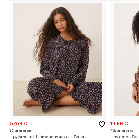
57,59 €
14,99 €
Glamorous
Glamorous
– pyjama mit blümchenmuster - Braun
– pyjama - Br