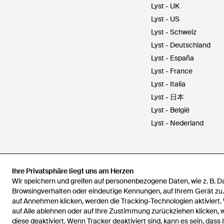
Lyst - UK
Lyst - US
Lyst - Schweiz
Lyst - Deutschland
Lyst - España
Lyst - France
Lyst - Italia
Lyst - 日本
Lyst - België
Lyst - Nederland
Ihre Privatsphäre liegt uns am Herzen
Ihre Privatsphäre liegt uns am Herzen
Wir speichern und greifen auf personenbezogene Daten, wie z. B. 
Wir speichern und greifen auf personenbezogene Daten, wie z. B. 
Browsingverhalten oder eindeutige Kennungen, auf Ihrem Gerät zu
Browsingverhalten oder eindeutige Kennungen, auf Ihrem Gerät zu
auf Annehmen klicken, werden die Tracking-Technologien aktiviert.
auf Annehmen klicken, werden die Tracking-Technologien aktiviert.
auf Alle ablehnen oder auf Ihre Zustimmung zurückziehen klicken,
auf Alle ablehnen oder auf Ihre Zustimmung zurückziehen klicken,
diese deaktiviert. Wenn Tracker deaktiviert sind, kann es sein, dass 
diese deaktiviert. Wenn Tracker deaktiviert sind, kann es sein, dass 