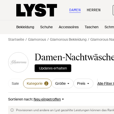
DAMEN
HERREN
Bekleidung
Schuhe
Accessoires
Taschen
Schm
Startseite
Glamorous
Glamorous Bekleidung
Glamorous N
Damen-Nachtwäsche 
Updates erhalten
Sale
Kategorie
Größe
Preis
Alle Filter
2
Sortieren nach
:
Neu eingetroffen
Provisionen und andere an Lyst gezahlte Leistungen können das Rankin