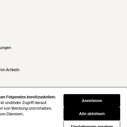
gungen
on Artikeln
 um Folgendes bereitzustellen:
 um Folgendes bereitzustellen:
Annehmen
Annehmen
t und/oder Zugriff darauf.
t und/oder Zugriff darauf.
ten nicht verkaufen oder weitergeben
en von Werbung und Inhalten,
en von Werbung und Inhalten,
Alle ablehnen
Alle ablehnen
von Diensten.
von Diensten.
verei
Companies Act 2016
Einstellungen ansehen
Einstellungen ansehen