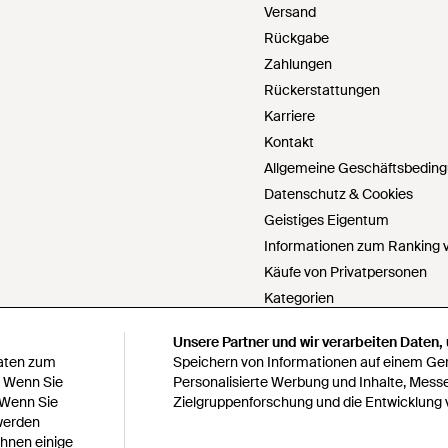
Versand
Rückgabe
Zahlungen
Rückerstattungen
Karriere
Kontakt
Allgemeine Geschäftsbedin
Datenschutz & Cookies
Geistiges Eigentum
Informationen zum Ranking v
Käufe von Privatpersonen
Kategorien
PartnerIn werden
Unsere Partner und wir verarbeiten Daten,
Unsere Partner und wir verarbeiten Daten,
Cookie Einstellungen
Daten zum
Daten zum
Speichern von Informationen auf einem Gerä
Speichern von Informationen auf einem Gerä
Meine personenbezogenen Da
. Wenn Sie
. Wenn Sie
Personalisierte Werbung und Inhalte, Mess
Personalisierte Werbung und Inhalte, Mess
 Wenn Sie
 Wenn Sie
Zielgruppenforschung und die Entwicklung 
Zielgruppenforschung und die Entwicklung 
Erklärung zur modernen Skla
 werden
 werden
Erklärung zu Paragraph 172 
Ihnen einige
Ihnen einige