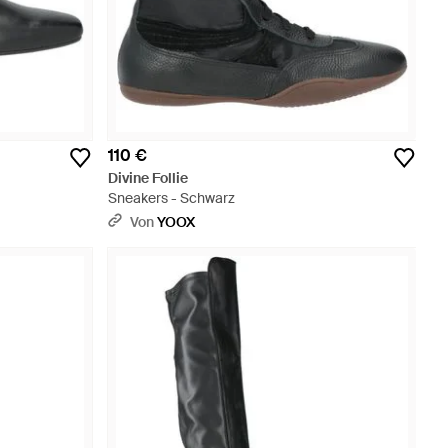
110 €
Divine Follie
Sneakers - Schwarz
Von
YOOX