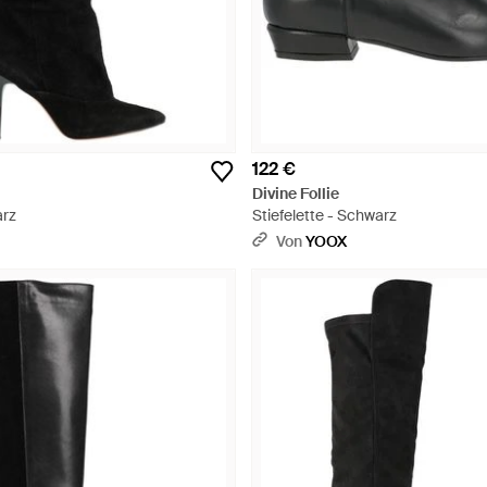
122 €
Divine Follie
arz
Stiefelette - Schwarz
Von
YOOX