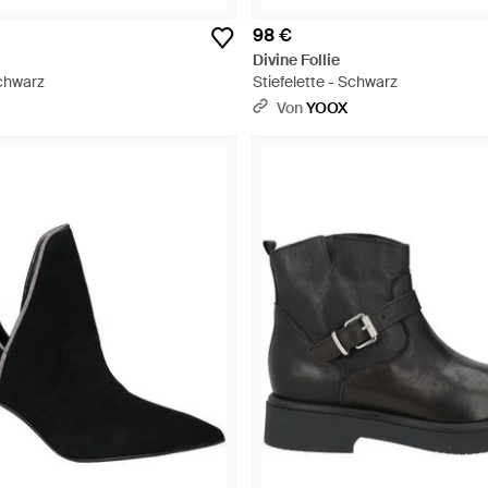
98 €
Divine Follie
Schwarz
Stiefelette - Schwarz
Von
YOOX