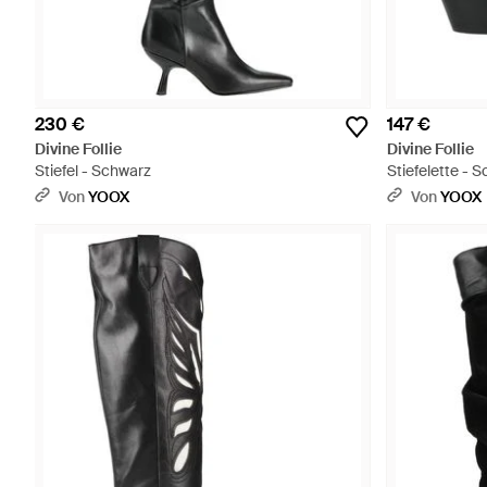
230 €
147 €
Divine Follie
Divine Follie
Stiefel - Schwarz
Stiefelette - 
Von
YOOX
Von
YOOX