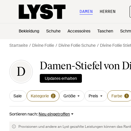
DAMEN
HERREN
Bekleidung
Schuhe
Accessoires
Taschen
Schm
Startseite
Divine Follie
Divine Follie Schuhe
Divine Follie Stie
Damen-Stiefel von Di
D
Updates erhalten
Sale
Kategorie
Größe
Preis
Farbe
2
1
Sortieren nach
:
Neu eingetroffen
Provisionen und andere an Lyst gezahlte Leistungen können das Rankin