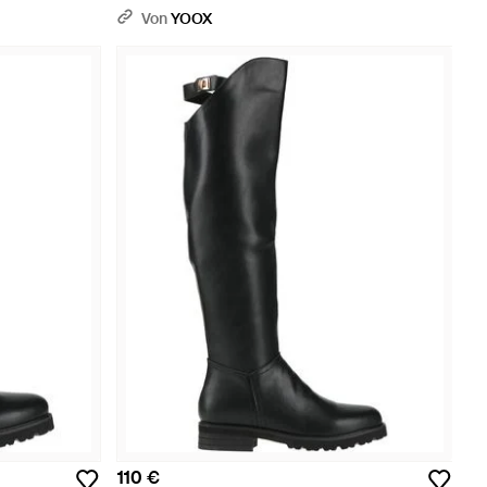
Von
YOOX
110 €