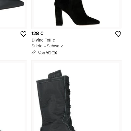
128 €
Divine Follie
Stiefel - Schwarz
Von
YOOX