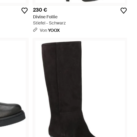
230 €
Divine Follie
Stiefel - Schwarz
Von
YOOX