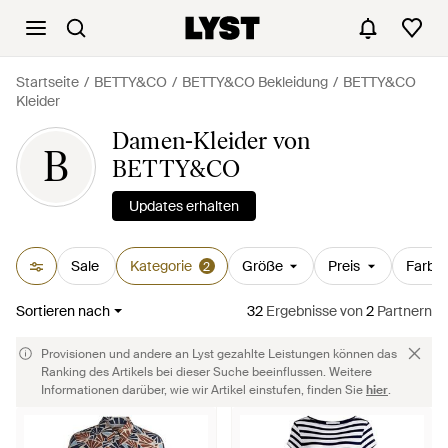
Startseite
BETTY&CO
BETTY&CO Bekleidung
BETTY&CO
Kleider
Damen-Kleider von
B
BETTY&CO
Updates erhalten
Sale
Kategorie
Größe
Preis
Farbe
2
Sortieren nach
32
Ergebnisse
von
2
Partnern
Provisionen und andere an Lyst gezahlte Leistungen können das
Ranking des Artikels bei dieser Suche beeinflussen. Weitere
Informationen darüber, wie wir Artikel einstufen, finden Sie
hier
.