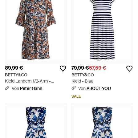
89,99 €
79,99 €
57,59 €
BETTY&CO
BETTY&CO
Kleid Langem 1/2-Arm -
Kleid - Blau
Mehrfarbig
Von
Peter Hahn
Von
ABOUT YOU
SALE