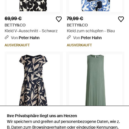
69,99 €
79,99 €
BETTY&CO
BETTY&CO
Kleid V-Ausschnitt - Schwarz
Kleid zum schlupfen - Blau
Von
Peter Hahn
Von
Peter Hahn
AUSVERKAUFT
AUSVERKAUFT
Ihre Privatsphäre liegt uns am Herzen
Ihre Privatsphäre liegt uns am Herzen
Wir speichern und greifen auf personenbezogene Daten, wie z.
Wir speichern und greifen auf personenbezogene Daten, wie z.
127,49 €
94,90 €
B. Daten zum Browsingverhalten oder eindeutige Kennungen,
B. Daten zum Browsingverhalten oder eindeutige Kennungen,