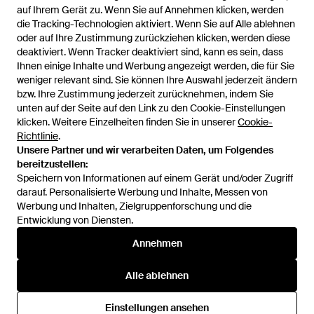
auf Ihrem Gerät zu. Wenn Sie auf Annehmen klicken, werden
auf Ihrem Gerät zu. Wenn Sie auf Annehmen klicken, werden
BETTY&CO
BETTY&CO
die Tracking-Technologien aktiviert. Wenn Sie auf Alle ablehnen
die Tracking-Technologien aktiviert. Wenn Sie auf Alle ablehnen
Kleid - Schwarz
Kleid - Grün
oder auf Ihre Zustimmung zurückziehen klicken, werden diese
oder auf Ihre Zustimmung zurückziehen klicken, werden diese
Von
ABOUT YOU
Von
ABOUT YOU
deaktiviert. Wenn Tracker deaktiviert sind, kann es sein, dass
deaktiviert. Wenn Tracker deaktiviert sind, kann es sein, dass
AUSVERKAUFT
AUSVERKAUFT
Ihnen einige Inhalte und Werbung angezeigt werden, die für Sie
Ihnen einige Inhalte und Werbung angezeigt werden, die für Sie
weniger relevant sind. Sie können Ihre Auswahl jederzeit ändern
weniger relevant sind. Sie können Ihre Auswahl jederzeit ändern
bzw. Ihre Zustimmung jederzeit zurücknehmen, indem Sie
bzw. Ihre Zustimmung jederzeit zurücknehmen, indem Sie
unten auf der Seite auf den Link zu den Cookie-Einstellungen
unten auf der Seite auf den Link zu den Cookie-Einstellungen
klicken. Weitere Einzelheiten finden Sie in unserer
klicken. Weitere Einzelheiten finden Sie in unserer
Cookie-
Cookie-
Richtlinie
Richtlinie
.
.
Unsere Partner und wir verarbeiten Daten, um Folgendes
Unsere Partner und wir verarbeiten Daten, um Folgendes
bereitzustellen:
bereitzustellen:
Speichern von Informationen auf einem Gerät und/oder Zugriff
Speichern von Informationen auf einem Gerät und/oder Zugriff
darauf. Personalisierte Werbung und Inhalte, Messen von
darauf. Personalisierte Werbung und Inhalte, Messen von
Werbung und Inhalten, Zielgruppenforschung und die
Werbung und Inhalten, Zielgruppenforschung und die
Entwicklung von Diensten.
Entwicklung von Diensten.
International
Annehmen
Annehmen
Alle ablehnen
Alle ablehnen
Hilfe und Informationen
Einstellungen ansehen
Einstellungen ansehen