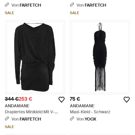
- Schwarz
Von
FARFETCH
Von
FARFETCH
SALE
SALE
344 €
253 €
75 €
ANDAMANE
ANDAMANE
Drapiertes Minikleid Mit V-
Maxi-Kleid - Schwarz
Ausschnitt - Schwarz
Von
FARFETCH
Von
YOOX
SALE