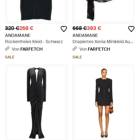
320 €
268 €
668 €
393 €
ANDAMANE
ANDAMANE
Rückenfreies Kleid - Schwarz
Drapiertes Xenia Minikleid Aus
Spitze - Schwarz
Von
FARFETCH
Von
FARFETCH
SALE
SALE