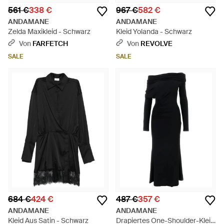
561 €
338 €
967 €
582 €
ANDAMANE
ANDAMANE
Zelda Maxikleid - Schwarz
Kleid Yolanda - Schwarz
Von
FARFETCH
Von
REVOLVE
SALE
SALE
684 €
424 €
487 €
357 €
ANDAMANE
ANDAMANE
Kleid Aus Satin - Schwarz
Drapiertes One-Shoulder-Kleid