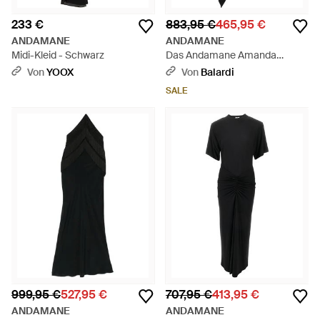
233 €
883,95 €
465,95 €
ANDAMANE
ANDAMANE
Midi-Kleid - Schwarz
Das Andamane Amanda
gerafftes Minikleid - Schwarz
Von
YOOX
Von
Balardi
SALE
999,95 €
527,95 €
707,95 €
413,95 €
ANDAMANE
ANDAMANE