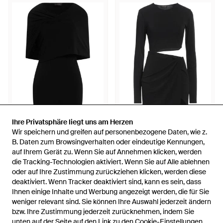
Ihre Privatsphäre liegt uns am Herzen
Ihre Privatsphäre liegt uns am Herzen
73 €
65 €
199 €
Wir speichern und greifen auf personenbezogene Daten, wie z.
Wir speichern und greifen auf personenbezogene Daten, wie z.
ANDAMANE
ANDAMANE
B. Daten zum Browsingverhalten oder eindeutige Kennungen,
B. Daten zum Browsingverhalten oder eindeutige Kennungen,
Mini-Kleid - Schwarz
Mini-Kleid - Schwarz
auf Ihrem Gerät zu. Wenn Sie auf Annehmen klicken, werden
auf Ihrem Gerät zu. Wenn Sie auf Annehmen klicken, werden
die Tracking-Technologien aktiviert. Wenn Sie auf Alle ablehnen
die Tracking-Technologien aktiviert. Wenn Sie auf Alle ablehnen
Von
YOOX
Von
YOOX
oder auf Ihre Zustimmung zurückziehen klicken, werden diese
oder auf Ihre Zustimmung zurückziehen klicken, werden diese
SALE
deaktiviert. Wenn Tracker deaktiviert sind, kann es sein, dass
deaktiviert. Wenn Tracker deaktiviert sind, kann es sein, dass
Ihnen einige Inhalte und Werbung angezeigt werden, die für Sie
Ihnen einige Inhalte und Werbung angezeigt werden, die für Sie
weniger relevant sind. Sie können Ihre Auswahl jederzeit ändern
weniger relevant sind. Sie können Ihre Auswahl jederzeit ändern
bzw. Ihre Zustimmung jederzeit zurücknehmen, indem Sie
bzw. Ihre Zustimmung jederzeit zurücknehmen, indem Sie
unten auf der Seite auf den Link zu den Cookie-Einstellungen
unten auf der Seite auf den Link zu den Cookie-Einstellungen