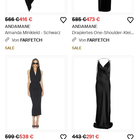
566 €
416 €
585 €
473 €
ANDAMANE
ANDAMANE
Amanda Minikleid - Schwarz
Drapiertes One-Shoulder-Kleid
- Schwarz
Von
FARFETCH
Von
FARFETCH
SALE
SALE
599 €
538 €
443 €
291 €