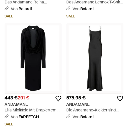
Das Andamane Reina
Das Andamane Lennox T-Shirt-
Neckholder-Midikleid mit
Midikleid - Schwarz
Von
Balardi
Von
Balardi
Fransen - Schwarz
SALE
SALE
443 €
291 €
575,95 €
ANDAMANE
ANDAMANE
Lilia Midikleid Mit Drapiertem
Die Andamane-Kleider sind
Kragen - Schwarz
schwarz
Von
FARFETCH
Von
Balardi
SALE