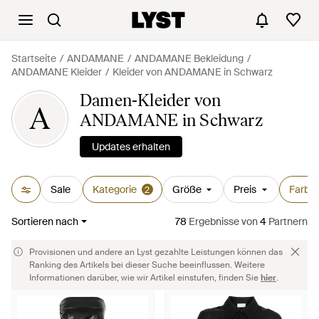
Startseite
ANDAMANE
ANDAMANE Bekleidung
ANDAMANE Kleider
Kleider von ANDAMANE in Schwarz
Damen-Kleider von
A
ANDAMANE in Schwarz
Updates erhalten
Sale
Kategorie
Größe
Preis
Farbe
2
Sortieren nach
78
Ergebnisse
von
4
Partnern
Provisionen und andere an Lyst gezahlte Leistungen können das
Ranking des Artikels bei dieser Suche beeinflussen. Weitere
Informationen darüber, wie wir Artikel einstufen, finden Sie
hier
.