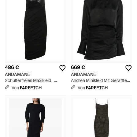
486 €
669 €
ANDAMANE
ANDAMANE
Schulterfreies Maxikleid -
Andrea Minikleid Mit Gerafften
Schwarz
Details - Schwarz
Von
FARFETCH
Von
FARFETCH