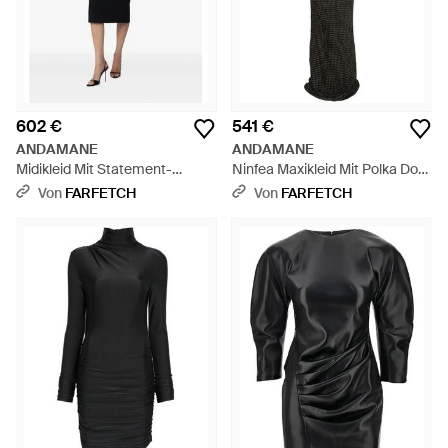
602 €
541 €
ANDAMANE
ANDAMANE
Midikleid Mit Statement-
Ninfea Maxikleid Mit Polka Dots
Schultern - Schwarz
- Schwarz
Von
FARFETCH
Von
FARFETCH