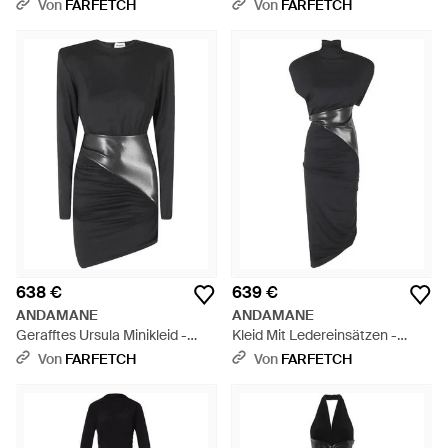
Cut-Out - Schwarz
Spitzenborten - Schwarz
Von
FARFETCH
Von
FARFETCH
638 €
639 €
ANDAMANE
ANDAMANE
Gerafftes Ursula Minikleid -
Kleid Mit Ledereinsätzen -
Schwarz
Schwarz
Von
FARFETCH
Von
FARFETCH