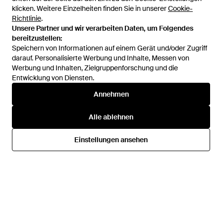
klicken. Weitere Einzelheiten finden Sie in unserer
klicken. Weitere Einzelheiten finden Sie in unserer
Cookie-
Cookie-
Richtlinie
Richtlinie
.
.
Unsere Partner und wir verarbeiten Daten, um Folgendes
Unsere Partner und wir verarbeiten Daten, um Folgendes
bereitzustellen:
bereitzustellen:
Speichern von Informationen auf einem Gerät und/oder Zugriff
Speichern von Informationen auf einem Gerät und/oder Zugriff
darauf. Personalisierte Werbung und Inhalte, Messen von
darauf. Personalisierte Werbung und Inhalte, Messen von
Werbung und Inhalten, Zielgruppenforschung und die
Werbung und Inhalten, Zielgruppenforschung und die
Entwicklung von Diensten.
Entwicklung von Diensten.
86 €
91 €
Annehmen
Annehmen
ANDAMANE
ANDAMANE
Mini-Kleid - Schwarz
Mini-Kleid - Schwarz
Alle ablehnen
Alle ablehnen
Von
YOOX
Von
YOOX
Einstellungen ansehen
Einstellungen ansehen