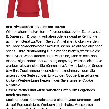
Ihre Privatsphäre liegt uns am Herzen
Ihre Privatsphäre liegt uns am Herzen
Wir speichern und greifen auf personenbezogene Daten, wie z.
Wir speichern und greifen auf personenbezogene Daten, wie z.
324 €
296 €
B. Daten zum Browsingverhalten oder eindeutige Kennungen,
B. Daten zum Browsingverhalten oder eindeutige Kennungen,
auf Ihrem Gerät zu. Wenn Sie auf Annehmen klicken, werden
auf Ihrem Gerät zu. Wenn Sie auf Annehmen klicken, werden
Amomento
die Tracking-Technologien aktiviert. Wenn Sie auf Alle ablehnen
die Tracking-Technologien aktiviert. Wenn Sie auf Alle ablehnen
Strickpullover Mit V-Ausschnitt
oder auf Ihre Zustimmung zurückziehen klicken, werden diese
oder auf Ihre Zustimmung zurückziehen klicken, werden diese
- Rot
Von
FARFETCH
deaktiviert. Wenn Tracker deaktiviert sind, kann es sein, dass
deaktiviert. Wenn Tracker deaktiviert sind, kann es sein, dass
SALE
Ihnen einige Inhalte und Werbung angezeigt werden, die für Sie
Ihnen einige Inhalte und Werbung angezeigt werden, die für Sie
weniger relevant sind. Sie können Ihre Auswahl jederzeit ändern
weniger relevant sind. Sie können Ihre Auswahl jederzeit ändern
bzw. Ihre Zustimmung jederzeit zurücknehmen, indem Sie
bzw. Ihre Zustimmung jederzeit zurücknehmen, indem Sie
unten auf der Seite auf den Link zu den Cookie-Einstellungen
unten auf der Seite auf den Link zu den Cookie-Einstellungen
klicken. Weitere Einzelheiten finden Sie in unserer
klicken. Weitere Einzelheiten finden Sie in unserer
Cookie-
Cookie-
Richtlinie
Richtlinie
.
.
Unsere Partner und wir verarbeiten Daten, um Folgendes
Unsere Partner und wir verarbeiten Daten, um Folgendes
bereitzustellen:
bereitzustellen:
Speichern von Informationen auf einem Gerät und/oder Zugriff
Speichern von Informationen auf einem Gerät und/oder Zugriff
darauf. Personalisierte Werbung und Inhalte, Messen von
darauf. Personalisierte Werbung und Inhalte, Messen von