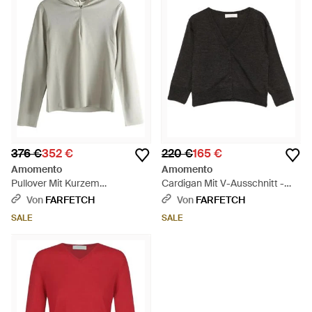
376 €
352 €
220 €
165 €
Amomento
Amomento
Pullover Mit Kurzem
Cardigan Mit V-Ausschnitt -
Reißverschluss - Grau
Schwarz
Von
FARFETCH
Von
FARFETCH
SALE
SALE