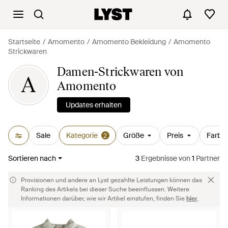
Startseite
Amomento
Amomento Bekleidung
Amomento
Strickwaren
Damen-Strickwaren von
A
Amomento
Updates erhalten
Sale
Kategorie
Größe
Preis
Farbe
2
Sortieren nach
3
Ergebnisse
von
1
Partner
Provisionen und andere an Lyst gezahlte Leistungen können das
Ranking des Artikels bei dieser Suche beeinflussen. Weitere
Informationen darüber, wie wir Artikel einstufen, finden Sie
hier
.