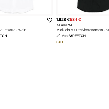
€
1.928 €
584 €
ALAINPAUL
 Baumwolle - Weiß
Midikleid Mit Dreiviertelärmeln - 
ETCH
Von
FARFETCH
SALE