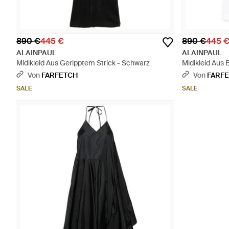
890 €
445 €
890 €
445 
ALAINPAUL
ALAINPAUL
Midikleid Aus Geripptem Strick - Schwarz
Midikleid Aus
Von
FARFETCH
Von
FARF
SALE
SALE