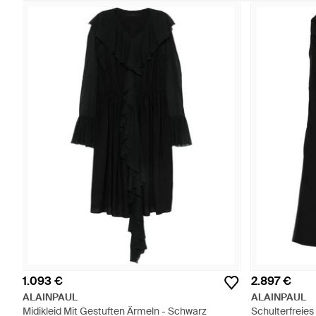
1.093 €
2.897 €
ALAINPAUL
ALAINPAUL
Midikleid Mit Gestuften Ärmeln - Schwarz
Schulterfreies