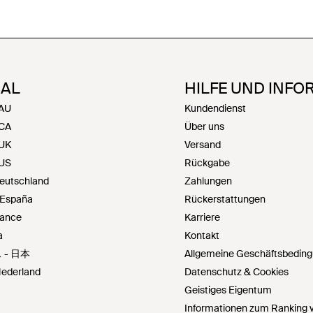
NAL
HILFE UND INFO
 AU
Kundendienst
 CA
Über uns
 UK
Versand
 US
Rückgabe
Deutschland
Zahlungen
 España
Rückerstattungen
rance
Karriere
a
Kontakt
 - 日本
Allgemeine Geschäftsbedin
ederland
Datenschutz & Cookies
Geistiges Eigentum
Informationen zum Ranking v