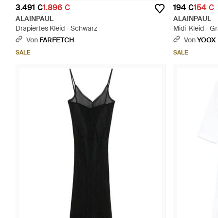
3.491 €
1.896 €
194 €
154 €
ALAINPAUL
ALAINPAUL
Drapiertes Kleid - Schwarz
Midi-Kleid - G
Von
FARFETCH
Von
YOOX
SALE
SALE