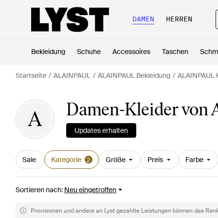
DAMEN
HERREN
Bekleidung
Schuhe
Accessoires
Taschen
Schm
Startseite
ALAINPAUL
ALAINPAUL Bekleidung
ALAINPAUL K
Damen-Kleider von
A
Updates erhalten
Sale
Kategorie
Größe
Preis
Farbe
2
Sortieren nach
:
Neu eingetroffen
Provisionen und andere an Lyst gezahlte Leistungen können das Rankin