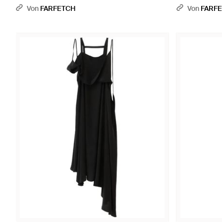
Von
FARFETCH
Von
FARF