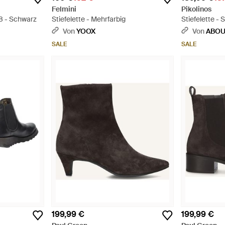
Felmini
Pikolinos
8 - Schwarz
Stiefelette - Mehrfarbig
Stiefelette -
Von
YOOX
Von
ABOU
SALE
SALE
199,99 €
199,99 €