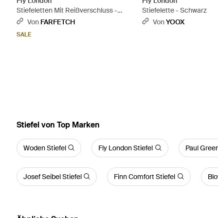
Fly London
Fly London
Stiefeletten Mit Reißverschluss -
Stiefelette - Schwarz
Schwarz
Von
FARFETCH
Von
YOOX
SALE
Stiefel von Top Marken
Woden Stiefel
Fly London Stiefel
Paul Green
Josef Seibel Stiefel
Finn Comfort Stiefel
Blo