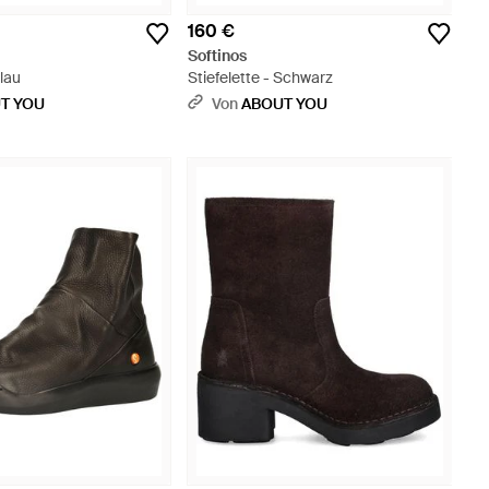
160 €
Softinos
Blau
Stiefelette - Schwarz
T YOU
Von
ABOUT YOU