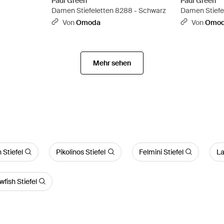
Paul Green
Paul Green
Damen Stiefeletten 8288 - Schwarz
Damen Stiefe
Von
Omoda
Von
Omo
Mehr sehen
 Stiefel
Pikolinos Stiefel
Felmini Stiefel
La
wfish Stiefel