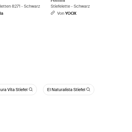
Felmini
letten 8271 - Schwarz
Stiefelette - Schwarz
da
Von
YOOX
ura Vita Stiefel
El Naturalista Stiefel