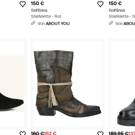
150 €
150 €
Softinos
Softinos
Stiefelette - Rot
Stiefelette -
Von
ABOUT YOU
Von
ABOU
160 €
152 €
189,95 €
13