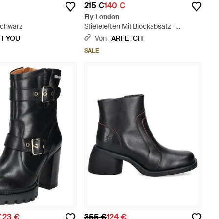
215 €
140 €
Fly London
 Schwarz
Stiefeletten Mit Blockabsatz -
Schwarz
T YOU
Von
FARFETCH
SALE
7,23 €
355 €
124 €