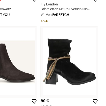
Fly London
 Schwarz
Stiefeletten Mit Reißverschluss -
Schwarz
T YOU
Von
FARFETCH
SALE
89 €