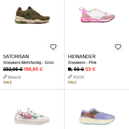
SATORISAN
HIDNANDER
Sneakers Mehrfarbig - Grün
Sneakers - Pink
232,95 €
196,95 €
93 €
53 €
Balardi
YOOX
SALE
SALE