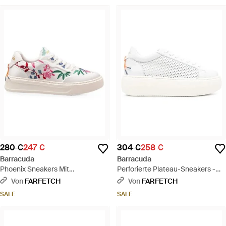
280 €
247 €
304 €
258 €
Barracuda
Barracuda
Phoenix Sneakers Mit
Perforierte Plateau-Sneakers -
Blumenstickerei - Weiß
Weiß
Von
FARFETCH
Von
FARFETCH
SALE
SALE