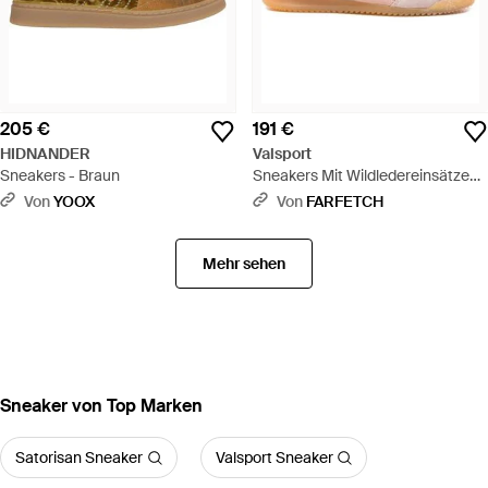
205 €
191 €
HIDNANDER
Valsport
Sneakers - Braun
Sneakers Mit Wildledereinsätzen -
Pink
Von
YOOX
Von
FARFETCH
Mehr sehen
Sneaker von Top Marken
Satorisan Sneaker
Valsport Sneaker