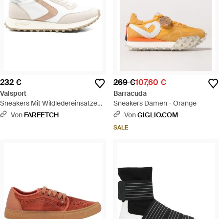
232 €
269 €
107,60 €
Valsport
Barracuda
Sneakers Mit Wildledereinsätzen -
Sneakers Damen - Orange
Weiß
Von
FARFETCH
Von
GIGLIO.COM
SALE