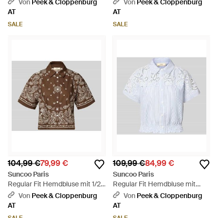
Brusttaschen Modell 'LAIKA' -
Schnürung Modell 'CALI' - Pink
Von
Peek & Cloppenburg
Von
Peek & Cloppenburg
Blau
AT
AT
SALE
SALE
104,99 €
79,99 €
109,99 €
84,99 €
Suncoo Paris
Suncoo Paris
Regular Fit Hemdbluse mit 1/2-
Regular Fit Hemdbluse mit
Arm Modell 'LUZ' - Braun
Häkelspitze Modell 'LOlITA' -
Von
Peek & Cloppenburg
Von
Peek & Cloppenburg
Weiß
AT
AT