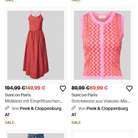
SALE
SALE
194,99 €
149,99 €
89,99 €
69,99 €
Suncoo Paris
Suncoo Paris
Midikleid mit Eingrifftaschen
Strickweste aus Viskose-Mix
Modell 'COVER' - Rot
Modell 'GABLESI' - Pink
Von
Peek & Cloppenburg
Von
Peek & Cloppenburg
AT
AT
SALE
SALE