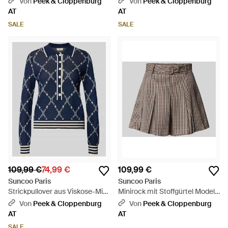
Von
Peek & Cloppenburg
Von
Peek & Cloppenburg
Natur
AT
AT
SALE
SALE
109,99 €
74,99 €
109,99 €
Suncoo Paris
Suncoo Paris
Strickpullover aus Viskose-Mix
Minirock mit Stoffgürtel Modell
mit Polokragen - Blau
'BEN' - Mehrfarbig
Von
Peek & Cloppenburg
Von
Peek & Cloppenburg
AT
AT
SALE