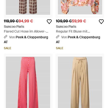
119,99 €
94,99 €
109,99 €
59,99 €
Suncoo Paris
Suncoo Paris
Flared Cut Hose im Allover-
Regular Fit Bluse mit
Look Modell 'JASPER' - Weiß
Stehkragen Modell 'LEYA' - Pink
Von
Peek & Cloppenburg
Von
Peek & Cloppenburg
AT
AT
SALE
SALE