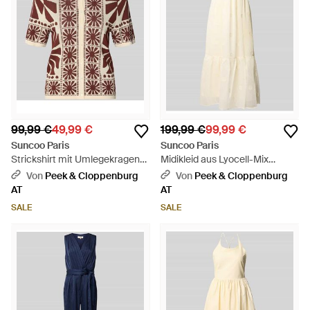
99,99 €
49,99 €
199,99 €
99,99 €
Suncoo Paris
Suncoo Paris
Strickshirt mit Umlegekragen
Midikleid aus Lyocell-Mix
Modell 'GABERA' - Mehrfarbig
Modell 'Cherish' - Natur
Von
Peek & Cloppenburg
Von
Peek & Cloppenburg
AT
AT
SALE
SALE