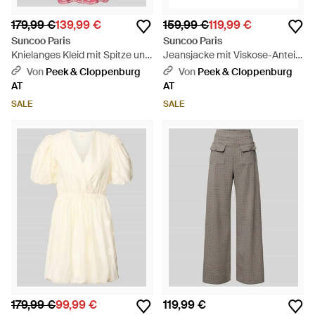
179,99 €
139,99 €
159,99 €
119,99 €
Suncoo Paris
Suncoo Paris
Knielanges Kleid mit Spitze und
Jeansjacke mit Viskose-Anteil
Gürtel Modell 'CATY' - Pink
Modell 'DENZEL' - Blau
Von
Peek & Cloppenburg
Von
Peek & Cloppenburg
AT
AT
SALE
SALE
179,99 €
99,99 €
119,99 €