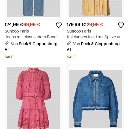
124,99 €
69,99 €
179,99 €
129,99 €
Suncoo Paris
Suncoo Paris
Jeans mit elastischem Bund
Knielanges Kleid mit Spitze und
und Eingrifftaschen Modell
Gürtel Modell 'CATLEYA' -
Von
Peek & Cloppenburg
Von
Peek & Cloppenburg
'RUDY' - Blau
Natur
AT
AT
SALE
SALE