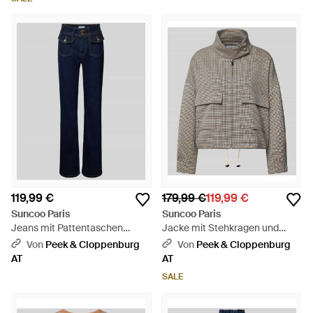
119,99 €
179,99 €
119,99 €
Suncoo Paris
Suncoo Paris
Jeans mit Pattentaschen
Jacke mit Stehkragen und
Modell 'RILEY' - Blau
Pattentaschen Modell 'DARIO' -
Von
Peek & Cloppenburg
Von
Peek & Cloppenburg
Grau
AT
AT
SALE