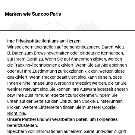
Marken wie Suncoo Paris
Ihre Privatsphäre liegt uns am Herzen
Ihre Privatsphäre liegt uns am Herzen
Wir speichern und greifen auf personenbezogene Daten, wie z.
Wir speichern und greifen auf personenbezogene Daten, wie z.
B. Daten zum Browsingverhalten oder eindeutige Kennungen,
B. Daten zum Browsingverhalten oder eindeutige Kennungen,
auf Ihrem Gerät zu. Wenn Sie auf Annehmen klicken, werden
auf Ihrem Gerät zu. Wenn Sie auf Annehmen klicken, werden
WEINMANN
Boden
ROUGE EDIT
die Tracking-Technologien aktiviert. Wenn Sie auf Alle ablehnen
die Tracking-Technologien aktiviert. Wenn Sie auf Alle ablehnen
oder auf Ihre Zustimmung zurückziehen klicken, werden diese
oder auf Ihre Zustimmung zurückziehen klicken, werden diese
deaktiviert. Wenn Tracker deaktiviert sind, kann es sein, dass
deaktiviert. Wenn Tracker deaktiviert sind, kann es sein, dass
Ihnen einige Inhalte und Werbung angezeigt werden, die für Sie
Ihnen einige Inhalte und Werbung angezeigt werden, die für Sie
weniger relevant sind. Sie können Ihre Auswahl jederzeit ändern
weniger relevant sind. Sie können Ihre Auswahl jederzeit ändern
bzw. Ihre Zustimmung jederzeit zurücknehmen, indem Sie
bzw. Ihre Zustimmung jederzeit zurücknehmen, indem Sie
unten auf der Seite auf den Link zu den Cookie-Einstellungen
unten auf der Seite auf den Link zu den Cookie-Einstellungen
Josh V
ANNARR
Whistles
klicken. Weitere Einzelheiten finden Sie in unserer
klicken. Weitere Einzelheiten finden Sie in unserer
Cookie-
Cookie-
Richtlinie
Richtlinie
.
.
Mehr anzeigen
Unsere Partner und wir verarbeiten Daten, um Folgendes
Unsere Partner und wir verarbeiten Daten, um Folgendes
bereitzustellen:
bereitzustellen:
Speichern von Informationen auf einem Gerät und/oder Zugriff
Speichern von Informationen auf einem Gerät und/oder Zugriff