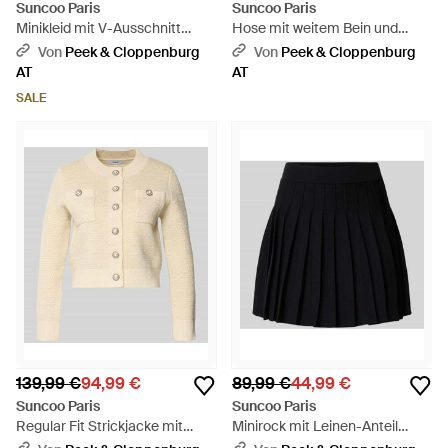
Suncoo Paris
Suncoo Paris
Minikleid mit V-Ausschnitt
Hose mit weitem Bein und
Modell 'CHAYA' - Natur
Pattentaschen Modell 'JOHN' -
Von
Peek & Cloppenburg
Von
Peek & Cloppenburg
Grau
AT
AT
SALE
139,99 €
94,99 €
89,99 €
44,99 €
Suncoo Paris
Suncoo Paris
Regular Fit Strickjacke mit
Minirock mit Leinen-Anteil
Woll-Anteil Modell 'GABOR' -
Modell 'FALDA' - Schwarz