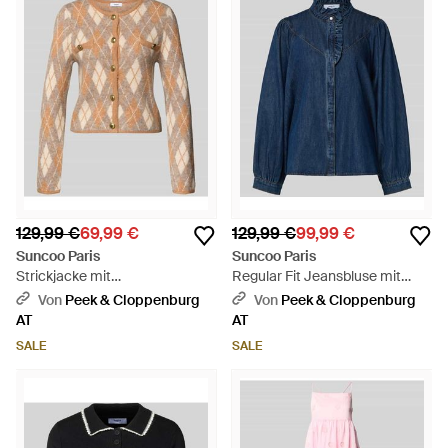
129,99 €
69,99 €
129,99 €
99,99 €
Suncoo Paris
Suncoo Paris
Strickjacke mit
Regular Fit Jeansbluse mit
Rundhalsausschnitt Modell
Rüschen Modell 'LIVELY' - Blau
Von
Peek & Cloppenburg
Von
Peek & Cloppenburg
'GUILAIN' - Weiß
AT
AT
SALE
SALE