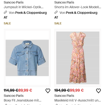
Suncoo Paris
Suncoo Paris
Jumpsuit in Wickel-Optik
Shorts im Allover-Look Modell
Modell 'TRACY' - Schwarz
'BAHIA' - Braun
Von
Peek & Cloppenburg
Von
Peek & Cloppenburg
AT
AT
SALE
SALE
114,99 €
89,99 €
194,99 €
99,99 €
Suncoo Paris
Suncoo Paris
Boxy Fit Jeansbluse mit
Maxikleid mit V-Ausschnitt und