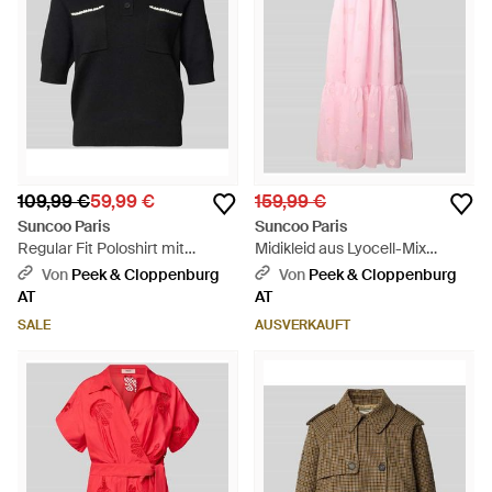
109,99 €
59,99 €
159,99 €
Suncoo Paris
Suncoo Paris
Regular Fit Poloshirt mit
Midikleid aus Lyocell-Mix
Brusttaschen Modell 'POLKA' -
Modell 'Cherish' - Pink
Von
Peek & Cloppenburg
Von
Peek & Cloppenburg
Schwarz
AT
AT
SALE
AUSVERKAUFT