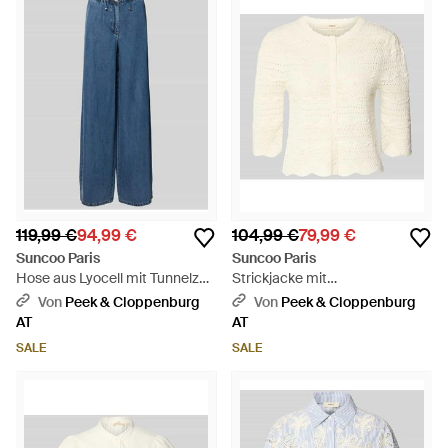
119,99 €
94,99 €
104,99 €
79,99 €
Suncoo Paris
Suncoo Paris
Hose aus Lyocell mit Tunnelzug
Strickjacke mit
Modell 'REESE' - Blau
Rundhalsausschnitt Modell
Von
Peek & Cloppenburg
Von
Peek & Cloppenburg
'GANACH' - Natur
AT
AT
SALE
SALE