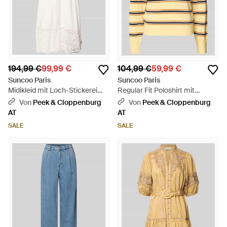
194,99 €
99,99 €
104,99 €
59,99 €
Suncoo Paris
Suncoo Paris
Midikleid mit Loch-Stickerei
Regular Fit Poloshirt mit
Modell 'Cecily' - Weiß
Knopfleiste Modell 'PREGO' -
Von
Peek & Cloppenburg
Von
Peek & Cloppenburg
Natur
AT
AT
SALE
SALE