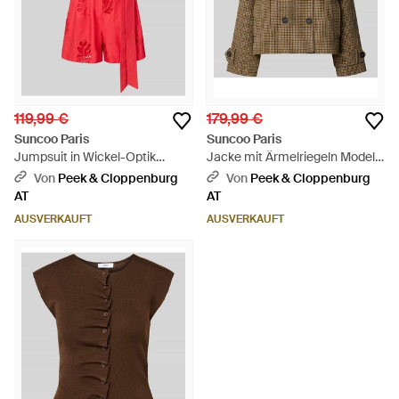
119,99 €
179,99 €
Suncoo Paris
Suncoo Paris
Jumpsuit in Wickel-Optik
Jacke mit Ärmelriegeln Modell
Modell 'TRACY' - Rot
'ERIN' - Grün
Von
Peek & Cloppenburg
Von
Peek & Cloppenburg
AT
AT
AUSVERKAUFT
AUSVERKAUFT