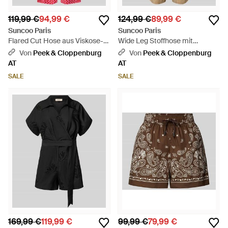
119,99 €
94,99 €
124,99 €
89,99 €
Suncoo Paris
Suncoo Paris
Flared Cut Hose aus Viskose-
Wide Leg Stoffhose mit
Mix im Allover-Look Modell
Bindegürtel Modell 'JEFF' -
Von
Peek & Cloppenburg
Von
Peek & Cloppenburg
'JONAS' - Pink
Natur
AT
AT
SALE
SALE
169,99 €
119,99 €
99,99 €
79,99 €