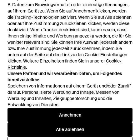
B. Daten zum Browsingverhalten oder eindeutige Kennungen,
B. Daten zum Browsingverhalten oder eindeutige Kennungen,
auf Ihrem Gerät zu. Wenn Sie auf Annehmen klicken, werden
auf Ihrem Gerät zu. Wenn Sie auf Annehmen klicken, werden
Pantofola D Oro
2Star
Alberto Guardiani
die Tracking-Technologien aktiviert. Wenn Sie auf Alle ablehnen
die Tracking-Technologien aktiviert. Wenn Sie auf Alle ablehnen
oder auf Ihre Zustimmung zurückziehen klicken, werden diese
oder auf Ihre Zustimmung zurückziehen klicken, werden diese
deaktiviert. Wenn Tracker deaktiviert sind, kann es sein, dass
deaktiviert. Wenn Tracker deaktiviert sind, kann es sein, dass
Ihnen einige Inhalte und Werbung angezeigt werden, die für Sie
Ihnen einige Inhalte und Werbung angezeigt werden, die für Sie
weniger relevant sind. Sie können Ihre Auswahl jederzeit ändern
weniger relevant sind. Sie können Ihre Auswahl jederzeit ändern
bzw. Ihre Zustimmung jederzeit zurücknehmen, indem Sie
bzw. Ihre Zustimmung jederzeit zurücknehmen, indem Sie
unten auf der Seite auf den Link zu den Cookie-Einstellungen
unten auf der Seite auf den Link zu den Cookie-Einstellungen
Satorisan
Rucoline
HIDNANDER
klicken. Weitere Einzelheiten finden Sie in unserer
klicken. Weitere Einzelheiten finden Sie in unserer
Cookie-
Cookie-
Richtlinie
Richtlinie
.
.
Mehr anzeigen
Unsere Partner und wir verarbeiten Daten, um Folgendes
Unsere Partner und wir verarbeiten Daten, um Folgendes
bereitzustellen:
bereitzustellen:
Speichern von Informationen auf einem Gerät und/oder Zugriff
Speichern von Informationen auf einem Gerät und/oder Zugriff
darauf. Personalisierte Werbung und Inhalte, Messen von
darauf. Personalisierte Werbung und Inhalte, Messen von
Werbung und Inhalten, Zielgruppenforschung und die
Werbung und Inhalten, Zielgruppenforschung und die
Entwicklung von Diensten.
Entwicklung von Diensten.
International
Annehmen
Annehmen
Alle ablehnen
Alle ablehnen
Hilfe und Informationen