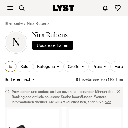
Startseite
Nira Rubens
Nira Rubens
N
Updates erhalten
Sale
Kategorie
Größe
Preis
Farbe
Sortieren nach
9
Ergebnisse
von
1
Partner
Provisionen und andere an Lyst gezahlte Leistungen können das
Ranking des Artikels bei dieser Suche beeinflussen. Weitere
Informationen darüber, wie wir Artikel einstufen, finden Sie
hier
.