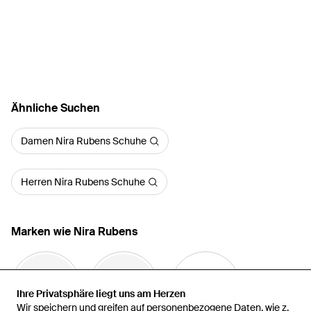
Ähnliche Suchen
Damen Nira Rubens Schuhe
Herren Nira Rubens Schuhe
Marken wie Nira Rubens
Ihre Privatsphäre liegt uns am Herzen
Ihre Privatsphäre liegt uns am Herzen
Wir speichern und greifen auf personenbezogene Daten, wie z.
Wir speichern und greifen auf personenbezogene Daten, wie z.