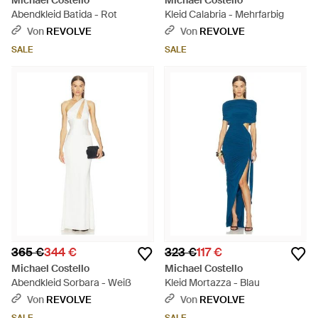
Michael Costello
Michael Costello
Abendkleid Batida - Rot
Kleid Calabria - Mehrfarbig
Von
REVOLVE
Von
REVOLVE
SALE
SALE
365 €
344 €
323 €
117 €
Michael Costello
Michael Costello
Abendkleid Sorbara - Weiß
Kleid Mortazza - Blau
Von
REVOLVE
Von
REVOLVE