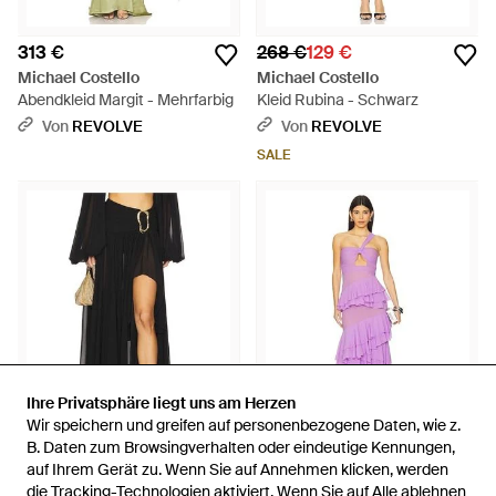
313 €
268 €
129 €
Michael Costello
Michael Costello
Abendkleid Margit - Mehrfarbig
Kleid Rubina - Schwarz
Von
REVOLVE
Von
REVOLVE
SALE
Ihre Privatsphäre liegt uns am Herzen
Ihre Privatsphäre liegt uns am Herzen
Wir speichern und greifen auf personenbezogene Daten, wie z.
Wir speichern und greifen auf personenbezogene Daten, wie z.
B. Daten zum Browsingverhalten oder eindeutige Kennungen,
B. Daten zum Browsingverhalten oder eindeutige Kennungen,
260 €
auf Ihrem Gerät zu. Wenn Sie auf Annehmen klicken, werden
auf Ihrem Gerät zu. Wenn Sie auf Annehmen klicken, werden
208 €
389 €
367 €
die Tracking-Technologien aktiviert. Wenn Sie auf Alle ablehnen
die Tracking-Technologien aktiviert. Wenn Sie auf Alle ablehnen