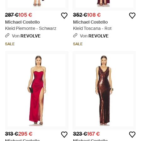
287 €
105 €
352 €
108 €
Michael Costello
Michael Costello
Kleid Piemonte - Schwarz
Kleid Toscana - Rot
Von
REVOLVE
Von
REVOLVE
SALE
SALE
313 €
295 €
323 €
167 €