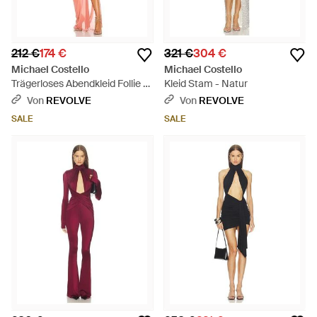
212 €
174 €
321 €
304 €
Michael Costello
Michael Costello
Trägerloses Abendkleid Follie -
Kleid Stam - Natur
Orange
Von
REVOLVE
Von
REVOLVE
SALE
SALE