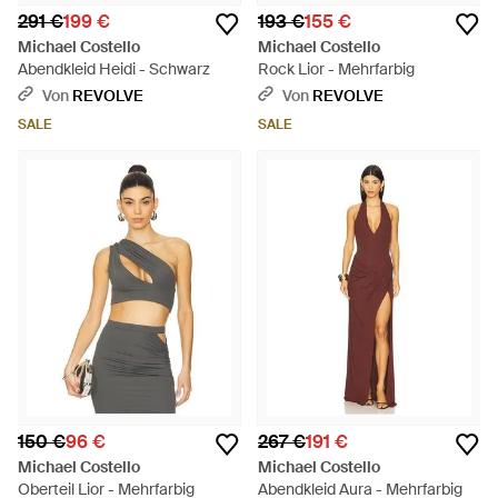
291 €
199 €
193 €
155 €
Michael Costello
Michael Costello
Abendkleid Heidi - Schwarz
Rock Lior - Mehrfarbig
Von
REVOLVE
Von
REVOLVE
SALE
SALE
150 €
96 €
267 €
191 €
Michael Costello
Michael Costello
Oberteil Lior - Mehrfarbig
Abendkleid Aura - Mehrfarbig