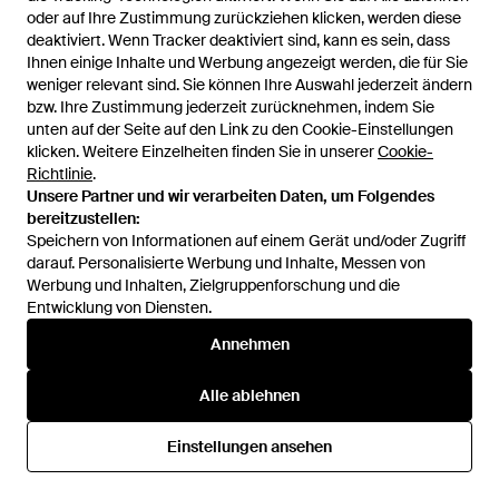
Michael Costello
Michael Costello
oder auf Ihre Zustimmung zurückziehen klicken, werden diese
oder auf Ihre Zustimmung zurückziehen klicken, werden diese
Rock Blair - Schwarz
Kleid Ariella - Lila
deaktiviert. Wenn Tracker deaktiviert sind, kann es sein, dass
deaktiviert. Wenn Tracker deaktiviert sind, kann es sein, dass
Von
REVOLVE
Von
REVOLVE
Ihnen einige Inhalte und Werbung angezeigt werden, die für Sie
Ihnen einige Inhalte und Werbung angezeigt werden, die für Sie
SALE
SALE
weniger relevant sind. Sie können Ihre Auswahl jederzeit ändern
weniger relevant sind. Sie können Ihre Auswahl jederzeit ändern
bzw. Ihre Zustimmung jederzeit zurücknehmen, indem Sie
bzw. Ihre Zustimmung jederzeit zurücknehmen, indem Sie
unten auf der Seite auf den Link zu den Cookie-Einstellungen
unten auf der Seite auf den Link zu den Cookie-Einstellungen
klicken. Weitere Einzelheiten finden Sie in unserer
klicken. Weitere Einzelheiten finden Sie in unserer
Cookie-
Cookie-
Richtlinie
Richtlinie
.
.
Unsere Partner und wir verarbeiten Daten, um Folgendes
Unsere Partner und wir verarbeiten Daten, um Folgendes
bereitzustellen:
bereitzustellen:
Speichern von Informationen auf einem Gerät und/oder Zugriff
Speichern von Informationen auf einem Gerät und/oder Zugriff
darauf. Personalisierte Werbung und Inhalte, Messen von
darauf. Personalisierte Werbung und Inhalte, Messen von
Werbung und Inhalten, Zielgruppenforschung und die
Werbung und Inhalten, Zielgruppenforschung und die
Entwicklung von Diensten.
Entwicklung von Diensten.
Annehmen
Annehmen
303 €
120 €
205 €
165 €
Alle ablehnen
Alle ablehnen
Michael Costello
Michael Costello
Kleid Amelie - Schwarz
Oberteil Blair - Schwarz
Einstellungen ansehen
Einstellungen ansehen
Von
REVOLVE
Von
REVOLVE