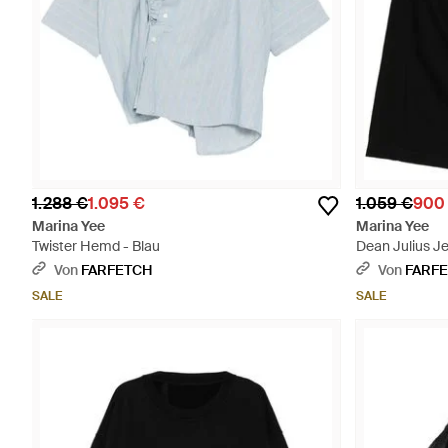
1.288 €
1.095 €
1.059 €
900
Marina Yee
Marina Yee
Twister Hemd - Blau
Dean Julius J
Von
FARFETCH
Von
FARF
SALE
SALE