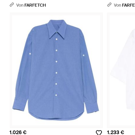
Von
FARFETCH
Von
FARF
1.026 €
1.233 €