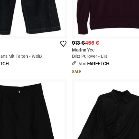
913 €
456 €
Marina Yee
ans Mit Falten - Weiß
Blitz Pullover - Lila
ETCH
Von
FARFETCH
SALE