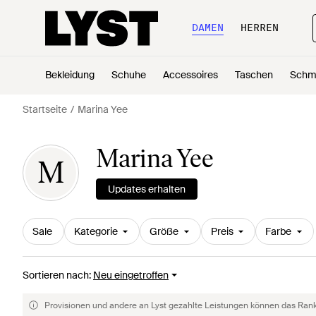
DAMEN
HERREN
Bekleidung
Schuhe
Accessoires
Taschen
Schm
Startseite
Marina Yee
Marina Yee
M
Updates erhalten
Sale
Kategorie
Größe
Preis
Farbe
Sortieren nach
:
Neu eingetroffen
Provisionen und andere an Lyst gezahlte Leistungen können das Rankin