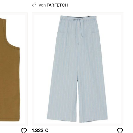
Von
FARFETCH
1.323 €