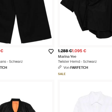
 €
1.288 €
1.095 €
Marina Yee
eans - Schwarz
Twister Hemd - Schwarz
ETCH
Von
FARFETCH
SALE