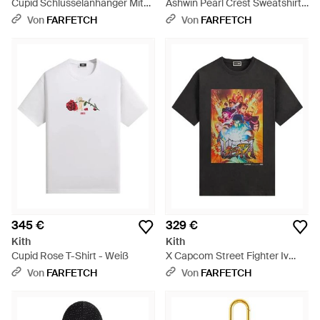
Cupid Schlüsselanhänger Mit
Ashwin Pearl Crest Sweatshirt -
Print - Weiß
Schwarz
Von
FARFETCH
Von
FARFETCH
345 €
329 €
Kith
Kith
Cupid Rose T-Shirt - Weiß
X Capcom Street Fighter Iv
Ultra T-Shirt - Schwarz
Von
FARFETCH
Von
FARFETCH