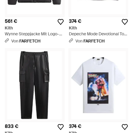
561 €
374 €
Kith
Kith
Wynne Steppjacke Mit Logo-
Depeche Mode Devotional Tour
Print - Schwarz
Alex T-Shirt - Schwarz
Von
FARFETCH
Von
FARFETCH
833 €
374 €