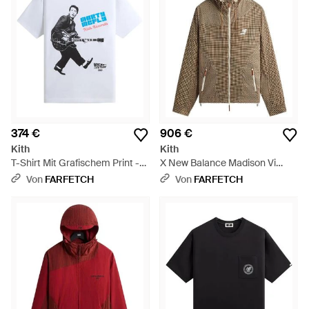
374 €
906 €
Kith
Kith
T-Shirt Mit Grafischem Print -
X New Balance Madison Vi
Weiß
Jacke - Natur
Von
FARFETCH
Von
FARFETCH