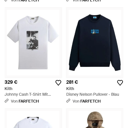
Von
FARFETCH
Von
FARFETCH
329 €
281 €
Kith
Kith
Johnny Cash T-Shirt Mit
Disney Nelson Pullover - Blau
Grafischem Print - Weiß
Von
FARFETCH
Von
FARFETCH