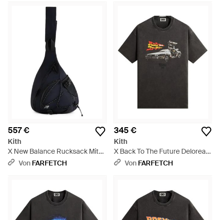
557 €
345 €
Kith
Kith
X New Balance Rucksack Mit
X Back To The Future Delorean
Logo - Schwarz
T-Shirt - Schwarz
Von
FARFETCH
Von
FARFETCH