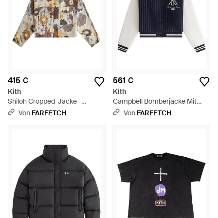
415 €
561 €
Kith
Kith
Shiloh Cropped-Jacke -
Campbell Bomberjacke Mit
Mettallic
Nadelstreifen - Blau
Von
FARFETCH
Von
FARFETCH