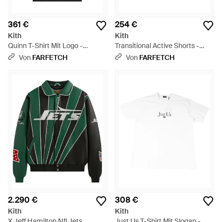
361 €
254 €
Kith
Kith
Quinn T-Shirt Mit Logo -
Transitional Active Shorts -
Schwarz
Schwarz
Von
FARFETCH
Von
FARFETCH
2.290 €
308 €
Kith
Kith
X Jeff Hamilton Nfl Jets
Just Us T-Shirt Mit Slogan -