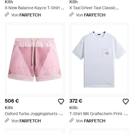
Kith
Kith
X New Balance Kayce T-Shirt -
X Taxi Driver Taxi Classic
Pink
Vintage T-Shirt Mit Print -
Von
FARFETCH
Von
FARFETCH
Schwarz
506 €
372 €
Kith
Kith
Oxford Turbo Joggingshorts -
T-Shirt Mit Grafischem Print -
Pink
Weiß
Von
FARFETCH
Von
FARFETCH