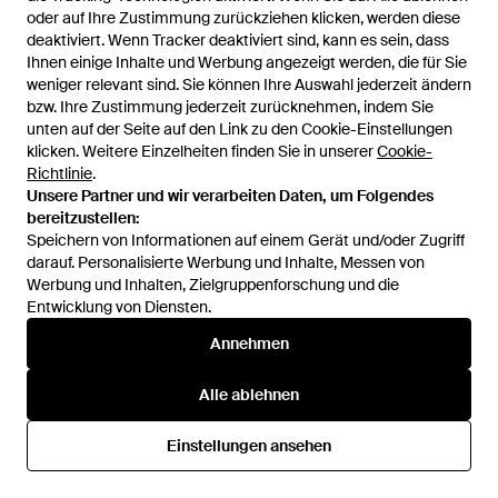
oder auf Ihre Zustimmung zurückziehen klicken, werden diese
oder auf Ihre Zustimmung zurückziehen klicken, werden diese
deaktiviert. Wenn Tracker deaktiviert sind, kann es sein, dass
deaktiviert. Wenn Tracker deaktiviert sind, kann es sein, dass
Ihnen einige Inhalte und Werbung angezeigt werden, die für Sie
Ihnen einige Inhalte und Werbung angezeigt werden, die für Sie
weniger relevant sind. Sie können Ihre Auswahl jederzeit ändern
weniger relevant sind. Sie können Ihre Auswahl jederzeit ändern
bzw. Ihre Zustimmung jederzeit zurücknehmen, indem Sie
bzw. Ihre Zustimmung jederzeit zurücknehmen, indem Sie
unten auf der Seite auf den Link zu den Cookie-Einstellungen
unten auf der Seite auf den Link zu den Cookie-Einstellungen
klicken. Weitere Einzelheiten finden Sie in unserer
klicken. Weitere Einzelheiten finden Sie in unserer
Cookie-
Cookie-
Richtlinie
Richtlinie
.
.
Unsere Partner und wir verarbeiten Daten, um Folgendes
Unsere Partner und wir verarbeiten Daten, um Folgendes
bereitzustellen:
bereitzustellen:
281 €
281 €
Speichern von Informationen auf einem Gerät und/oder Zugriff
Speichern von Informationen auf einem Gerät und/oder Zugriff
Kith
Kith
darauf. Personalisierte Werbung und Inhalte, Messen von
darauf. Personalisierte Werbung und Inhalte, Messen von
T-Shirt Mit Logo-Print - Weiß
Osaka T-Shirt Mit Logo - Weiß
Werbung und Inhalten, Zielgruppenforschung und die
Werbung und Inhalten, Zielgruppenforschung und die
Von
FARFETCH
Von
FARFETCH
Entwicklung von Diensten.
Entwicklung von Diensten.
Annehmen
Annehmen
Alle ablehnen
Alle ablehnen
Einstellungen ansehen
Einstellungen ansehen