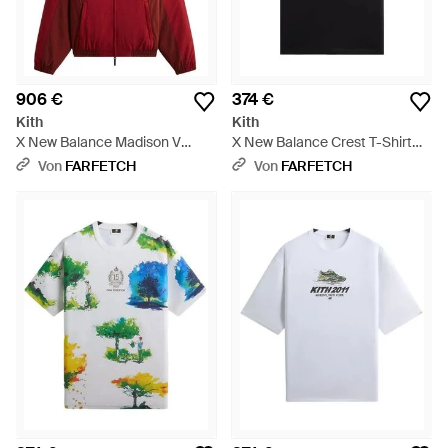
906 €
374 €
Kith
Kith
X New Balance Madison V
X New Balance Crest T-Shirt
Jacke - Rot
Mit Tasche - Schwarz
Von
FARFETCH
Von
FARFETCH