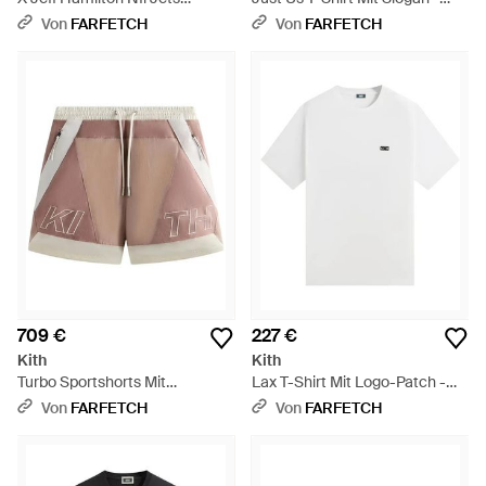
Collegejacke - Grün
Weiß
Von
FARFETCH
Von
FARFETCH
709 €
227 €
Kith
Kith
Turbo Sportshorts Mit
Lax T-Shirt Mit Logo-Patch -
Einsätzen - Pink
Weiß
Von
FARFETCH
Von
FARFETCH