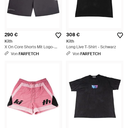
290 €
308 €
Kith
Kith
X On Core Shorts Mit Logo-
Long Live T-Shirt - Schwarz
Print - Blau
Von
FARFETCH
Von
FARFETCH