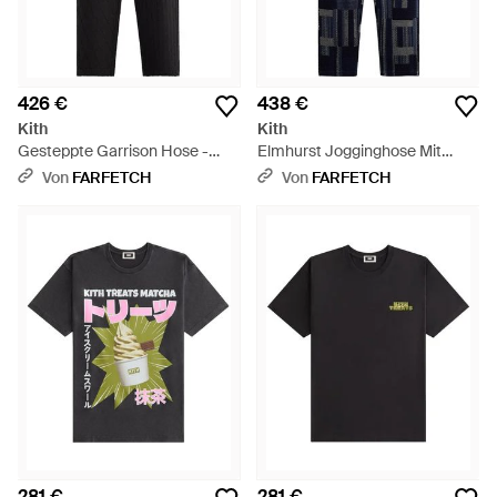
426 €
438 €
Kith
Kith
Gesteppte Garrison Hose -
Elmhurst Jogginghose Mit
Schwarz
Geometrischem Strick - Blau
Von
FARFETCH
Von
FARFETCH
281 €
281 €