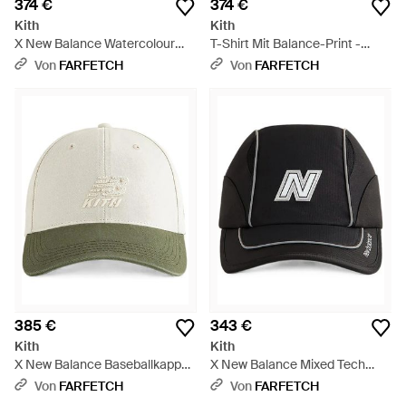
374 €
374 €
Kith
Kith
X New Balance Watercolour
T-Shirt Mit Balance-Print -
Quinn T-Shirt - Blau
Weiß
Von
FARFETCH
Von
FARFETCH
385 €
343 €
Kith
Kith
X New Balance Baseballkappe
X New Balance Mixed Tech
Aus Gewaschenem Twill - Grün
Griffey Baseballkappe -
Von
FARFETCH
Von
FARFETCH
Schwarz