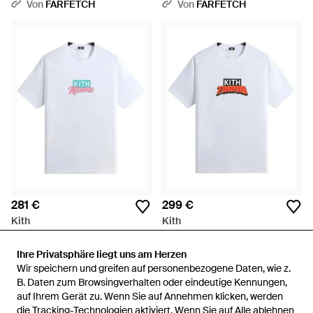
Grafischem Print - Schwarz
Weiß
Von
FARFETCH
Von
FARFETCH
281 €
299 €
Kith
Kith
Miami Classic T-Shirt Mit Logo
T-Shirt Mit Tokyo-Print - Weiß
- Weiß
Von
FARFETCH
Von
FARFETCH
Ihre Privatsphäre liegt uns am Herzen
Ihre Privatsphäre liegt uns am Herzen
Wir speichern und greifen auf personenbezogene Daten, wie z.
Wir speichern und greifen auf personenbezogene Daten, wie z.
B. Daten zum Browsingverhalten oder eindeutige Kennungen,
B. Daten zum Browsingverhalten oder eindeutige Kennungen,
auf Ihrem Gerät zu. Wenn Sie auf Annehmen klicken, werden
auf Ihrem Gerät zu. Wenn Sie auf Annehmen klicken, werden
die Tracking-Technologien aktiviert. Wenn Sie auf Alle ablehnen
die Tracking-Technologien aktiviert. Wenn Sie auf Alle ablehnen