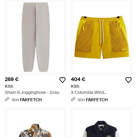
269 €
404 €
Kith
Kith
Shain Iii Jogginghose - Grau
X Columbia Wind
Joggingshorts Mit Mesh-
Von
FARFETCH
Von
FARFETCH
Einsatz - Gelb