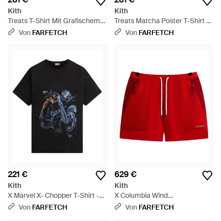
Kith
Kith
Treats T-Shirt Mit Grafischem
Treats Matcha Poster T-Shirt -
Print - Schwarz
Schwarz
Von
FARFETCH
Von
FARFETCH
221 €
629 €
Kith
Kith
X Marvel X- Chopper T-Shirt -
X Columbia Wind
Schwarz
Joggingshorts Mit Mesh-
Von
FARFETCH
Von
FARFETCH
Einsatz - Rot