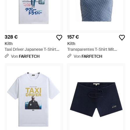
328 €
157 €
Kith
Kith
Taxi Driver Japanese T-Shirt
Transparentes T-Shirt Mit
Mit Poster-Print - Weiß
Monogramm - Blau
Von
FARFETCH
Von
FARFETCH