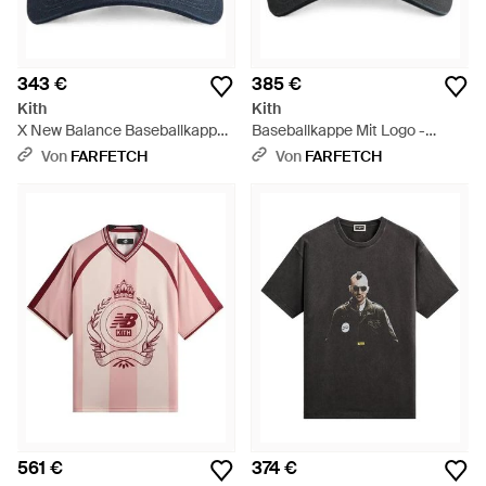
343 €
385 €
Kith
Kith
X New Balance Baseballkappe
Baseballkappe Mit Logo -
Aus Gewaschenem Twill - Weiß
Schwarz
Von
FARFETCH
Von
FARFETCH
561 €
374 €