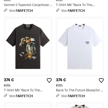
Kith
Kith
Sennet Ii Tapered-Cargohose -
T-Shirt Mit "Back To The
Schwarz
Future"-Print - Weiß
Von
FARFETCH
Von
FARFETCH
374 €
374 €
Kith
Kith
T-Shirt Mit "Back To The
Back To The Future Blueprint T-
Future"-Print - Schwarz
Shirt - Weiß
Von
FARFETCH
Von
FARFETCH