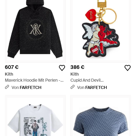
607 €
386 €
Kith
Kith
Maverick Hoodie Mit Perlen -
Cupid And Devil
Schwarz
Schlüsselanhänger Mit Print -
Von
FARFETCH
Von
FARFETCH
Weiß