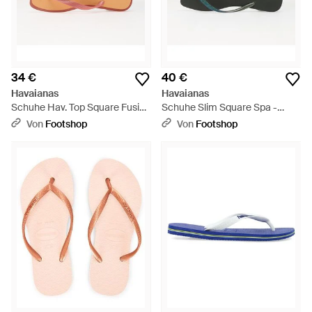
34 €
40 €
Havaianas
Havaianas
Schuhe Hav. Top Square Fusion
Schuhe Slim Square Spa -
Canyon Clay/ Peach -
Grün
Von
Footshop
Von
Footshop
Mehrfarbig