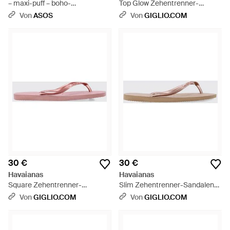
– maxi-puff – boho-
Top Glow Zehentrenner-
zehenstegsandalen - Blau
Sandalen Von Aus Pvc Mit
Von
ASOS
Von
GIGLIO.COM
Strasssteinen - Braun
30 €
30 €
Havaianas
Havaianas
Square Zehentrenner-
Slim Zehentrenner-Sandalen
Sandalen Von Aus Gummi Mit
Aus Gummi Mit Niedrigem
Von
GIGLIO.COM
Von
GIGLIO.COM
Eckiger Spitze - Pink
Absatz Und Logo - Pink