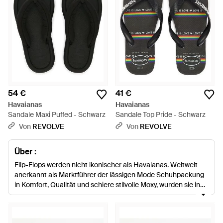
54 €
41 €
Havaianas
Havaianas
Sandale Maxi Puffed - Schwarz
Sandale Top Pride - Schwarz
Von
REVOLVE
Von
REVOLVE
Über :
Flip-Flops werden nicht ikonischer als Havaianas. Weltweit
anerkannt als Marktführer der lässigen Mode Schuhpackung
in Komfort, Qualität und schiere stilvolle Moxy, wurden sie in
fast jedem Land der Welt repliziert, aber nur die Originale
haben das inhärente Gefühl der brasilianischen Strand cool
und tadellose Herstellungsqualität der Marke.