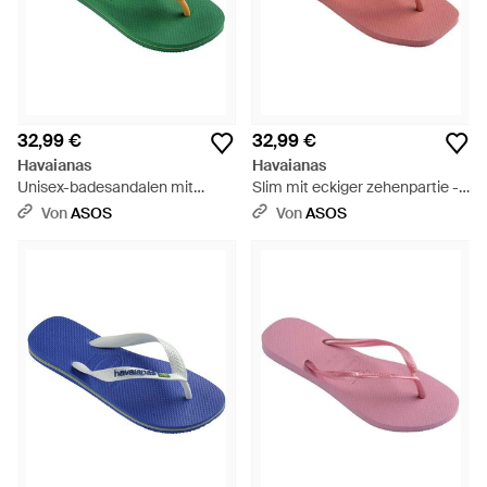
32,99 €
32,99 €
Havaianas
Havaianas
Unisex-badesandalen mit
Slim mit eckiger zehenpartie -
brasilien-logo - Grün
Pink
Von
ASOS
Von
ASOS