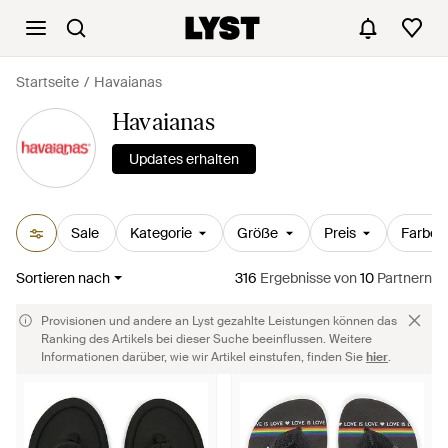
Startseite
Havaianas
Havaianas
Updates erhalten
Sale
Kategorie
Größe
Preis
Farbe
Sortieren nach
316
Ergebnisse
von
10
Partnern
Provisionen und andere an Lyst gezahlte Leistungen können das
Ranking des Artikels bei dieser Suche beeinflussen. Weitere
Informationen darüber, wie wir Artikel einstufen, finden Sie
hier
.