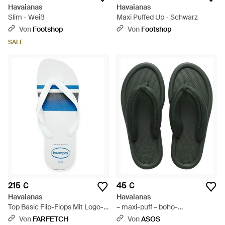
Havaianas
Havaianas
Slim - Weiß
Maxi Puffed Up - Schwarz
Von
Footshop
Von
Footshop
SALE
215 €
45 €
Havaianas
Havaianas
Top Basic Flip-Flops Mit Logo-
– maxi-puff – boho-
Prägung - Blau
zehenstegsandalen - Grün
Von
FARFETCH
Von
ASOS