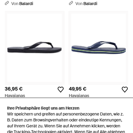
Von
Balardi
Von
Balardi
36,95 €
49,95 €
Havaianas
Havaianas
Flache Schuhe schwarz - Blau
Flache Schuhe blau
Ihre Privatsphäre liegt uns am Herzen
Ihre Privatsphäre liegt uns am Herzen
Von
Balardi
Von
Balardi
Wir speichern und greifen auf personenbezogene Daten, wie z.
Wir speichern und greifen auf personenbezogene Daten, wie z.
B. Daten zum Browsingverhalten oder eindeutige Kennungen,
B. Daten zum Browsingverhalten oder eindeutige Kennungen,
auf Ihrem Gerät zu. Wenn Sie auf Annehmen klicken, werden
auf Ihrem Gerät zu. Wenn Sie auf Annehmen klicken, werden
die Tracking-Technologien aktiviert. Wenn Sie auf Alle ablehnen
die Tracking-Technologien aktiviert. Wenn Sie auf Alle ablehnen