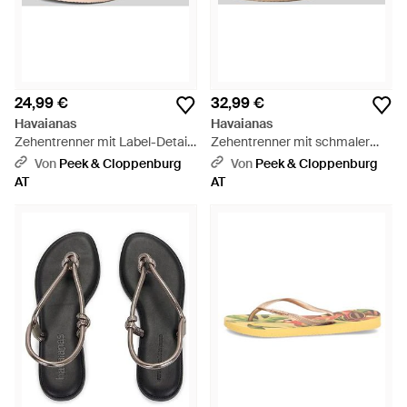
24,99 €
32,99 €
Havaianas
Havaianas
Zehentrenner mit Label-Detail
Zehentrenner mit schmaler
- Pink
Passform Modell 'ANIMALS' -
Von
Peek & Cloppenburg
Von
Peek & Cloppenburg
Pink
AT
AT