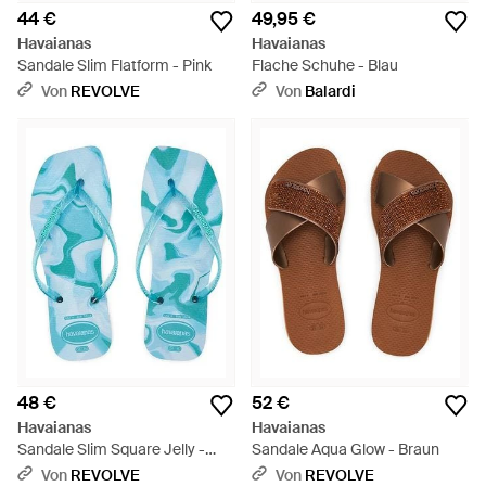
44 €
49,95 €
Havaianas
Havaianas
Sandale Slim Flatform - Pink
Flache Schuhe - Blau
Von
REVOLVE
Von
Balardi
48 €
52 €
Havaianas
Havaianas
Sandale Slim Square Jelly -
Sandale Aqua Glow - Braun
Blau
Von
REVOLVE
Von
REVOLVE