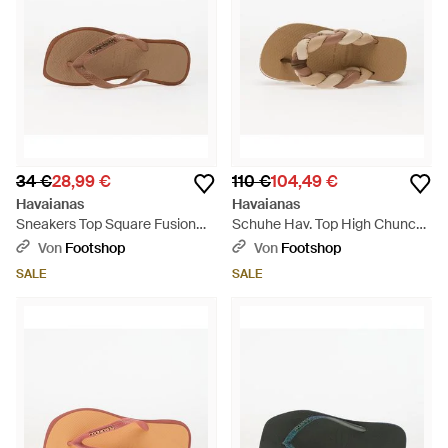
34 €
28,99 €
110 €
104,49 €
Havaianas
Havaianas
Sneakers Top Square Fusion
Schuhe Hav. Top High Chuncky
Eur - Braun
B - Braun
Von
Footshop
Von
Footshop
SALE
SALE