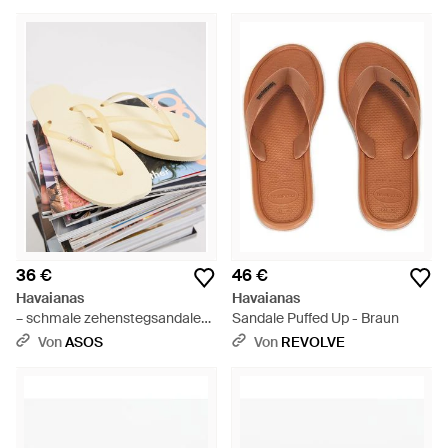
36 €
46 €
Havaianas
Havaianas
– schmale zehenstegsandalen
Sandale Puffed Up - Braun
- Natur
Von
ASOS
Von
REVOLVE