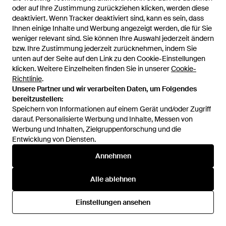
oder auf Ihre Zustimmung zurückziehen klicken, werden diese
oder auf Ihre Zustimmung zurückziehen klicken, werden diese
deaktiviert. Wenn Tracker deaktiviert sind, kann es sein, dass
deaktiviert. Wenn Tracker deaktiviert sind, kann es sein, dass
Ihnen einige Inhalte und Werbung angezeigt werden, die für Sie
Ihnen einige Inhalte und Werbung angezeigt werden, die für Sie
weniger relevant sind. Sie können Ihre Auswahl jederzeit ändern
weniger relevant sind. Sie können Ihre Auswahl jederzeit ändern
bzw. Ihre Zustimmung jederzeit zurücknehmen, indem Sie
bzw. Ihre Zustimmung jederzeit zurücknehmen, indem Sie
unten auf der Seite auf den Link zu den Cookie-Einstellungen
unten auf der Seite auf den Link zu den Cookie-Einstellungen
klicken. Weitere Einzelheiten finden Sie in unserer
klicken. Weitere Einzelheiten finden Sie in unserer
Cookie-
Cookie-
Richtlinie
Richtlinie
.
.
Unsere Partner und wir verarbeiten Daten, um Folgendes
Unsere Partner und wir verarbeiten Daten, um Folgendes
bereitzustellen:
bereitzustellen:
36,95 €
49,95 €
Speichern von Informationen auf einem Gerät und/oder Zugriff
Speichern von Informationen auf einem Gerät und/oder Zugriff
Havaianas
Havaianas
darauf. Personalisierte Werbung und Inhalte, Messen von
darauf. Personalisierte Werbung und Inhalte, Messen von
Flache Schuhe - Pink
Flache Schuhe - Pink
Werbung und Inhalten, Zielgruppenforschung und die
Werbung und Inhalten, Zielgruppenforschung und die
Von
Balardi
Von
Balardi
Entwicklung von Diensten.
Entwicklung von Diensten.
Annehmen
Annehmen
Alle ablehnen
Alle ablehnen
Einstellungen ansehen
Einstellungen ansehen