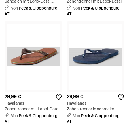
Sandalen mit Logo-Detail
Zehentrenner mit Label-Detail
Modell 'Luna' - Natur
- Natur
Von
Peek & Cloppenburg
Von
Peek & Cloppenburg
AT
AT
29,99 €
29,99 €
Havaianas
Havaianas
Zehentrenner mit Label-Detail
Zehentrenner in schmaler
Modell 'BRASIL' - Pink
Passform mit Label-Detail -
Von
Peek & Cloppenburg
Von
Peek & Cloppenburg
Blau
AT
AT