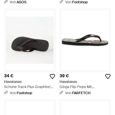
zehenpartie - Lila
Schwarz
Von
ASOS
Von
Footshop
34 €
39 €
Havaianas
Havaianas
Schuhe Track Plus Graphite/
Ginga Flip-Flops Mit
Graphite - Schwarz
Blumenprint - Weiß
Von
Footshop
Von
FARFETCH