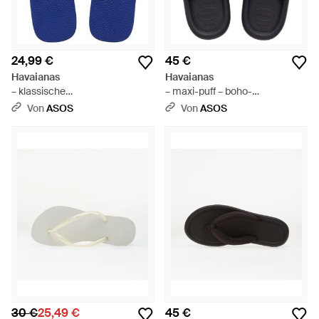
24,99 €
45 €
Havaianas
Havaianas
– klassische
– maxi-puff – boho-
zehenstegsandalen - Blau
zehenstegsandalen - Blau
Von
ASOS
Von
ASOS
30 €
25,49 €
45 €