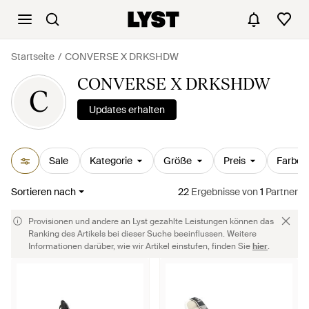
Startseite
CONVERSE X DRKSHDW
CONVERSE X DRKSHDW
C
Updates erhalten
Sale
Kategorie
Größe
Preis
Farbe
Sortieren nach
22
Ergebnisse
von
1
Partner
Provisionen und andere an Lyst gezahlte Leistungen können das
Ranking des Artikels bei dieser Suche beeinflussen. Weitere
Informationen darüber, wie wir Artikel einstufen, finden Sie
hier
.