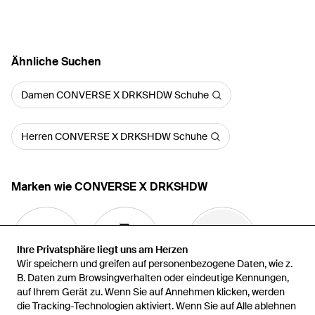
Ähnliche Suchen
Damen CONVERSE X DRKSHDW Schuhe
Herren CONVERSE X DRKSHDW Schuhe
Marken wie CONVERSE X DRKSHDW
Ihre Privatsphäre liegt uns am Herzen
Ihre Privatsphäre liegt uns am Herzen
Wir speichern und greifen auf personenbezogene Daten, wie z.
Wir speichern und greifen auf personenbezogene Daten, wie z.
B. Daten zum Browsingverhalten oder eindeutige Kennungen,
B. Daten zum Browsingverhalten oder eindeutige Kennungen,
auf Ihrem Gerät zu. Wenn Sie auf Annehmen klicken, werden
auf Ihrem Gerät zu. Wenn Sie auf Annehmen klicken, werden
Rick Owens
Converse
Maison Mihara Yasuhiro
die Tracking-Technologien aktiviert. Wenn Sie auf Alle ablehnen
die Tracking-Technologien aktiviert. Wenn Sie auf Alle ablehnen