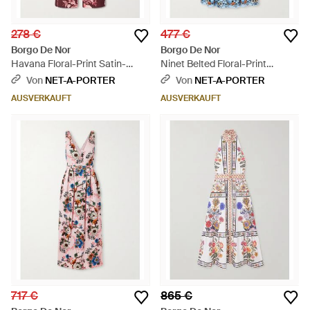
278 €
477 €
Borgo De Nor
Borgo De Nor
Havana Floral-Print Satin-
Ninet Belted Floral-Print
Trimmed Crepe De Chine
Cotton-Poplin Midi Dress - Blau
Von
NET-A-PORTER
Von
NET-A-PORTER
Jacquard Pants - Rot
AUSVERKAUFT
AUSVERKAUFT
717 €
865 €