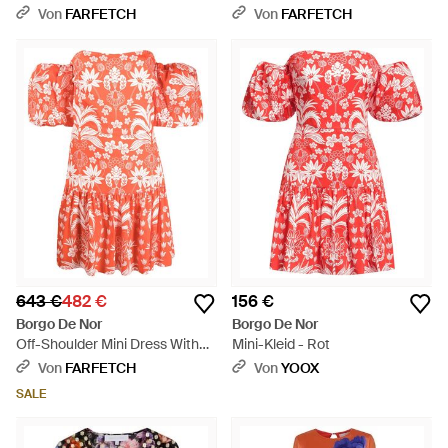
Gürtel - Blau
Von
FARFETCH
Von
FARFETCH
643 €
482 €
156 €
Borgo De Nor
Borgo De Nor
Off-Shoulder Mini Dress With
Mini-Kleid - Rot
Puff Sleeves - Rot
Von
FARFETCH
Von
YOOX
SALE