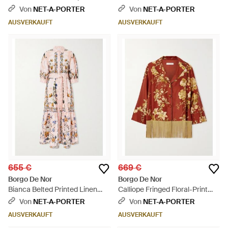
Dress - Weiß
Cotton-Blend Jacquard Maxi
Von
NET-A-PORTER
Von
NET-A-PORTER
Dress - Weiß
AUSVERKAUFT
AUSVERKAUFT
655 €
669 €
Borgo De Nor
Borgo De Nor
Bianca Belted Printed Linen
Calliope Fringed Floral-Print
And Cotton-Blend Midi Dress -
Silk-Twill Shirt - Rot
Von
NET-A-PORTER
Von
NET-A-PORTER
Pink
AUSVERKAUFT
AUSVERKAUFT