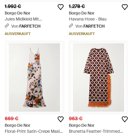
1.992 €
1.278 €
Borgo De Nor
Borgo De Nor
Jules Midikleid Mit
Havana Hose - Blau
Blumengürtel - Weiß
Von
FARFETCH
Von
FARFETCH
AUSVERKAUFT
AUSVERKAUFT
669 €
963 €
Borgo De Nor
Borgo De Nor
Floral-Print Satin-Crepe Maxi
Brunetta Feather-Trimmed