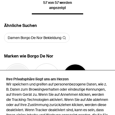
57 von 57 werden
angezeigt
Ähnliche Suchen
Damen Borgo De Nor Bekleidung
Marken wie Borgo De Nor
Ihre Privatsphäre liegt uns am Herzen
Ihre Privatsphäre liegt uns am Herzen
Wir speichern und greifen auf personenbezogene Daten, wie z.
Wir speichern und greifen auf personenbezogene Daten, wie z.
B. Daten zum Browsingverhalten oder eindeutige Kennungen,
B. Daten zum Browsingverhalten oder eindeutige Kennungen,
auf Ihrem Gerät zu. Wenn Sie auf Annehmen klicken, werden
auf Ihrem Gerät zu. Wenn Sie auf Annehmen klicken, werden
Samantha Sung
Saloni
CAMILLA
die Tracking-Technologien aktiviert. Wenn Sie auf Alle ablehnen
die Tracking-Technologien aktiviert. Wenn Sie auf Alle ablehnen
oder auf Ihre Zustimmung zurückziehen klicken, werden diese
oder auf Ihre Zustimmung zurückziehen klicken, werden diese
deaktiviert. Wenn Tracker deaktiviert sind, kann es sein, dass
deaktiviert. Wenn Tracker deaktiviert sind, kann es sein, dass