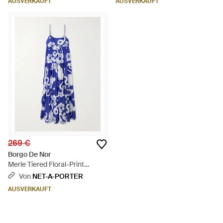
AUSVERKAUFT
AUSVERKAUFT
Grün
269 €
Borgo De Nor
Merle Tiered Floral-Print
Cotton-Poplin Maxi Dress -
Von
NET-A-PORTER
Blau
AUSVERKAUFT