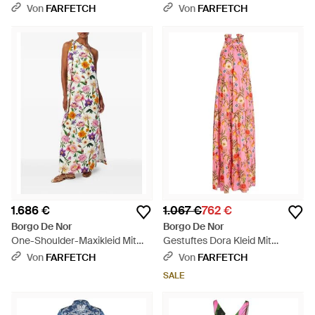
Blau
Mit Blumenprint - Weiß
Von
FARFETCH
Von
FARFETCH
1.686 €
1.067 €
762 €
Borgo De Nor
Borgo De Nor
One-Shoulder-Maxikleid Mit
Gestuftes Dora Kleid Mit
Blumenprint - Weiß
Blumenprint - Weiß
Von
FARFETCH
Von
FARFETCH
SALE