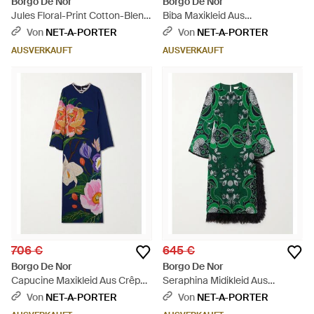
Borgo De Nor
Borgo De Nor
Jules Floral-Print Cotton-Blend
Biba Maxikleid Aus
Cloqué Midi Dress - Weiß
Baumwollpopeline Mit
Von
NET-A-PORTER
Von
NET-A-PORTER
Blumenprint - Weiß
AUSVERKAUFT
AUSVERKAUFT
706 €
645 €
Borgo De Nor
Borgo De Nor
Capucine Maxikleid Aus Crêpe
Seraphina Midikleid Aus
De Chine Mit Blumenprint Und
Bedrucktem Crêpe De Chine
Von
NET-A-PORTER
Von
NET-A-PORTER
Verzierung - Blau
Mit Federn Und Kristallen -