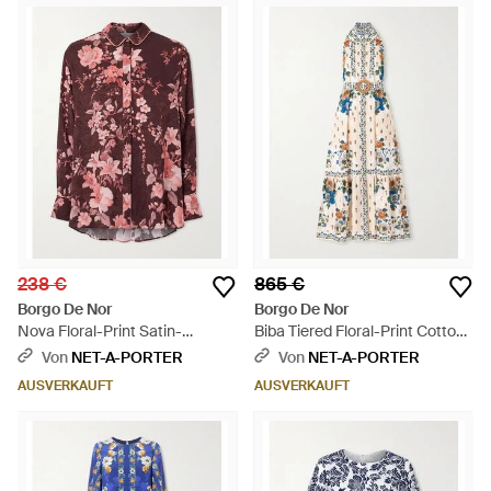
238 €
865 €
Borgo De Nor
Borgo De Nor
Nova Floral-Print Satin-
Biba Tiered Floral-Print Cotton-
Jacquard Shirt - Rot
Poplin Maxi Dress - Weiß
Von
NET-A-PORTER
Von
NET-A-PORTER
AUSVERKAUFT
AUSVERKAUFT