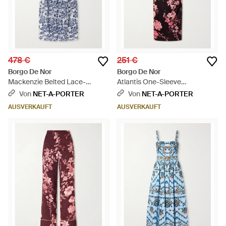
478 €
251 €
Borgo De Nor
Borgo De Nor
Mackenzie Belted Lace-
Atlantis One-Sleeve
Paneled Cotton-Blend Midi
Embellished Printed Satin Midi
Von
NET-A-PORTER
Von
NET-A-PORTER
Dress - Blau
Dress - Weiß
AUSVERKAUFT
AUSVERKAUFT