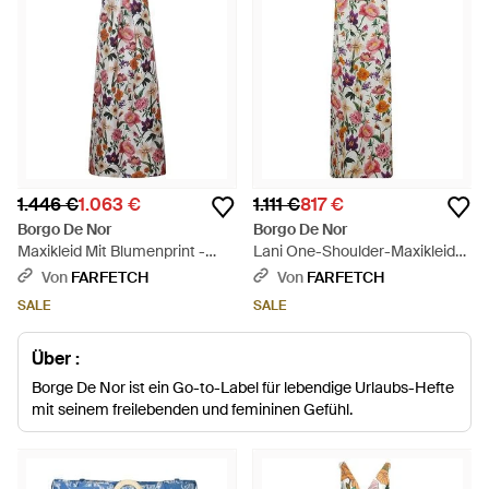
1.446 €
1.063 €
1.111 €
817 €
Borgo De Nor
Borgo De Nor
Maxikleid Mit Blumenprint -
Lani One-Shoulder-Maxikleid
Weiß
Aus Blumen-Jacquard - Weiß
Von
FARFETCH
Von
FARFETCH
SALE
SALE
Über :
Borge De Nor ist ein Go-to-Label für lebendige Urlaubs-Hefte
mit seinem freilebenden und femininen Gefühl.