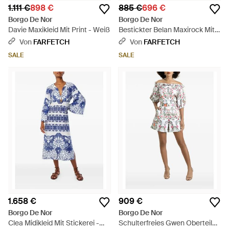
1.111 €
898 €
885 €
696 €
Borgo De Nor
Borgo De Nor
Davie Maxikleid Mit Print - Weiß
Bestickter Belan Maxirock Mit
Spitzenbesatz - Weiß
Von
FARFETCH
Von
FARFETCH
SALE
SALE
1.658 €
909 €
Borgo De Nor
Borgo De Nor
Clea Midikleid Mit Stickerei -
Schulterfreies Gwen Oberteil