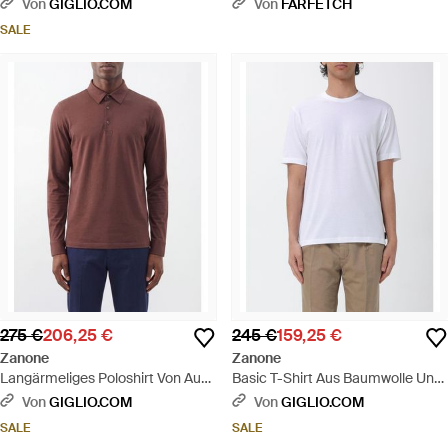
Seide - Schwarz
Baumwolle - Blau
Von
GIGLIO.COM
Von
FARFETCH
SALE
275 €
206,25 €
245 €
159,25 €
Zanone
Zanone
Langärmeliges Poloshirt Von Aus
Basic T-Shirt Aus Baumwolle Und
100% Baumwolle Mit
Seide - Weiß
Von
GIGLIO.COM
Von
GIGLIO.COM
Klassischem Kragen - Lila
SALE
SALE