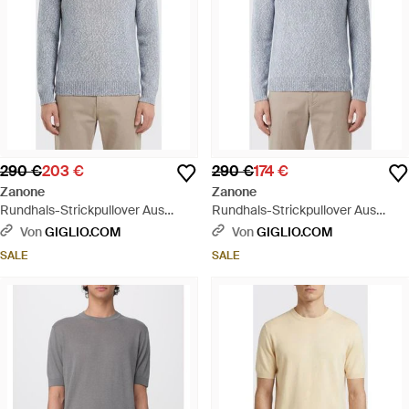
290 €
203 €
290 €
174 €
Zanone
Zanone
Rundhals-Strickpullover Aus
Rundhals-Strickpullover Aus
Baumwolle - Grau
Baumwolle - Blau
Von
GIGLIO.COM
Von
GIGLIO.COM
SALE
SALE