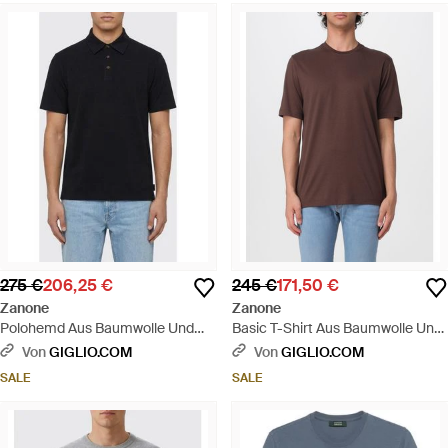
275 €
206,25 €
245 €
171,50 €
Zanone
Zanone
Polohemd Aus Baumwolle Und
Basic T-Shirt Aus Baumwolle Und
Seide - Schwarz
Seide - Braun
Von
GIGLIO.COM
Von
GIGLIO.COM
SALE
SALE