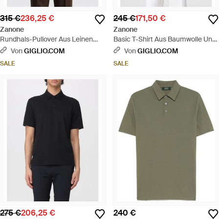
315 €
236,25 €
245 €
171,50 €
Zanone
Zanone
Rundhals-Pullover Aus Leinen
Basic T-Shirt Aus Baumwolle Und
Und Baumwolle - Natur
Seide - Schwarz
Von
GIGLIO.COM
Von
GIGLIO.COM
SALE
SALE
275 €
206,25 €
240 €