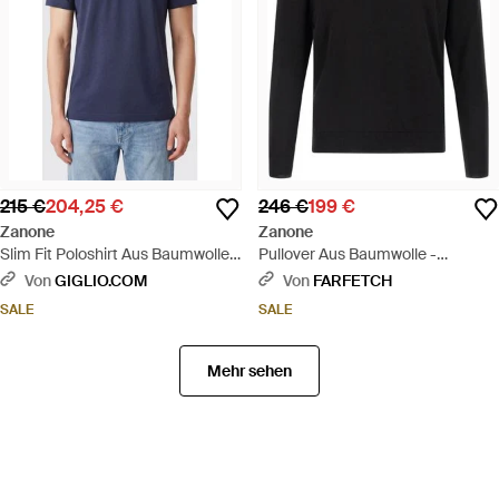
215 €
204,25 €
246 €
199 €
Zanone
Zanone
Slim Fit Poloshirt Aus Baumwolle
Pullover Aus Baumwolle -
Mit Drei-Knopf-Leiste - Blau
Schwarz
Von
GIGLIO.COM
Von
FARFETCH
SALE
SALE
Mehr sehen