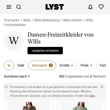
Startseite
Willa
Willa Bekleidung
Willa Kleider
Willa
Freizeitkleider
Damen-Freizeitkleider von
W
Willa
Updates erhalten
Sale
Kategorie
Größe
Preis
Farbe
3
Sortieren nach
185
Ergebnisse
von
2
Partnern
Provisionen und andere an Lyst gezahlte Leistungen können das
Ranking des Artikels bei dieser Suche beeinflussen. Weitere
Informationen darüber, wie wir Artikel einstufen, finden Sie
hier
.