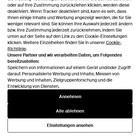
oder auf Ihre Zustimmung zurückziehen klicken, werden diese
oder auf Ihre Zustimmung zurückziehen klicken, werden diese
deaktiviert. Wenn Tracker deaktiviert sind, kann es sein, dass
deaktiviert. Wenn Tracker deaktiviert sind, kann es sein, dass
Ihnen einige Inhalte und Werbung angezeigt werden, die für Sie
Ihnen einige Inhalte und Werbung angezeigt werden, die für Sie
weniger relevant sind. Sie können Ihre Auswahl jederzeit ändern
weniger relevant sind. Sie können Ihre Auswahl jederzeit ändern
bzw. Ihre Zustimmung jederzeit zurücknehmen, indem Sie
bzw. Ihre Zustimmung jederzeit zurücknehmen, indem Sie
unten auf der Seite auf den Link zu den Cookie-Einstellungen
unten auf der Seite auf den Link zu den Cookie-Einstellungen
klicken. Weitere Einzelheiten finden Sie in unserer
klicken. Weitere Einzelheiten finden Sie in unserer
Cookie-
Cookie-
119,95 €
101,96 €
119,95 €
95,96 €
Richtlinie
Richtlinie
.
.
Willa
Willa
Unsere Partner und wir verarbeiten Daten, um Folgendes
Unsere Partner und wir verarbeiten Daten, um Folgendes
Kleid Ariane - Blau
Kleid Alva - Weiß
bereitzustellen:
bereitzustellen:
Von
ABOUT YOU
Von
ABOUT YOU
Speichern von Informationen auf einem Gerät und/oder Zugriff
Speichern von Informationen auf einem Gerät und/oder Zugriff
SALE
darauf. Personalisierte Werbung und Inhalte, Messen von
darauf. Personalisierte Werbung und Inhalte, Messen von
SALE
Werbung und Inhalten, Zielgruppenforschung und die
Werbung und Inhalten, Zielgruppenforschung und die
Entwicklung von Diensten.
Entwicklung von Diensten.
Annehmen
Annehmen
Alle ablehnen
Alle ablehnen
Einstellungen ansehen
Einstellungen ansehen