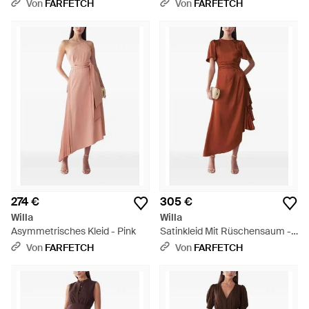
Grün
Von
FARFETCH
Von
FARFETCH
274 €
305 €
Willa
Willa
Asymmetrisches Kleid - Pink
Satinkleid Mit Rüschensaum -
Braun
Von
FARFETCH
Von
FARFETCH