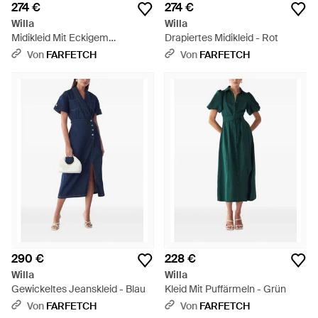
274 €
274 €
Willa
Willa
Midikleid Mit Eckigem
Drapiertes Midikleid - Rot
Ausschnitt - Rot
Von
FARFETCH
Von
FARFETCH
290 €
228 €
Willa
Willa
Gewickeltes Jeanskleid - Blau
Kleid Mit Puffärmeln - Grün
Von
FARFETCH
Von
FARFETCH