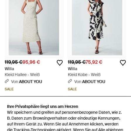
119,95 €
95,96 €
119,95 €
75,92 €
Willa
Willa
Kleid Hallee - Weiß
Kleid Kobe - Weiß
Von
ABOUT YOU
Von
ABOUT YOU
SALE
SALE
Ihre Privatsphäre liegt uns am Herzen
Ihre Privatsphäre liegt uns am Herzen
Wir speichern und greifen auf personenbezogene Daten, wie z.
Wir speichern und greifen auf personenbezogene Daten, wie z.
B. Daten zum Browsingverhalten oder eindeutige Kennungen,
B. Daten zum Browsingverhalten oder eindeutige Kennungen,
auf Ihrem Gerät zu. Wenn Sie auf Annehmen klicken, werden
auf Ihrem Gerät zu. Wenn Sie auf Annehmen klicken, werden
die Tracking-Technologien aktiviert. Wenn Sie auf Alle ablehnen
die Tracking-Technologien aktiviert. Wenn Sie auf Alle ablehnen