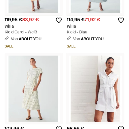
119,95 €
83,97 €
114,95 €
71,92 €
Willa
Willa
Kleid Carol - Weiß
Kleid - Blau
Von
ABOUT YOU
Von
ABOUT YOU
SALE
SALE
103,46 €
98,96 €