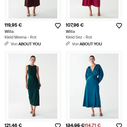
119,95 €
107,96 €
Willa
Willa
Kleid Meena - Rot
Kleid Sez - Rot
Von
ABOUT YOU
Von
ABOUT YOU
121,46 €
134,95 €
114,71 €