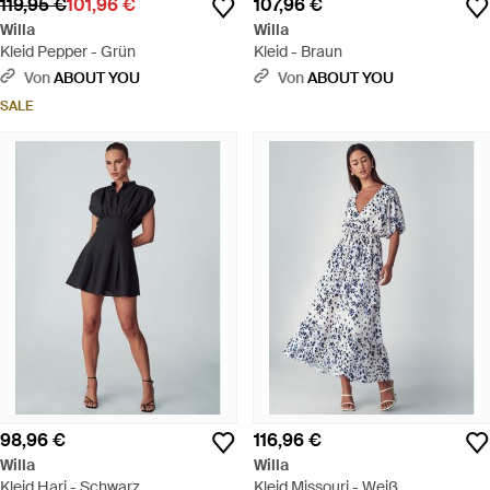
119,95 €
101,96 €
107,96 €
Willa
Willa
Kleid Pepper - Grün
Kleid - Braun
Von
ABOUT YOU
Von
ABOUT YOU
SALE
98,96 €
116,96 €
Willa
Willa
Kleid Hari - Schwarz
Kleid Missouri - Weiß