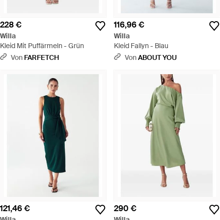
228 €
116,96 €
Willa
Willa
Kleid Mit Puffärmeln - Grün
Kleid Fallyn - Blau
Von
FARFETCH
Von
ABOUT YOU
121,46 €
290 €
Willa
Willa