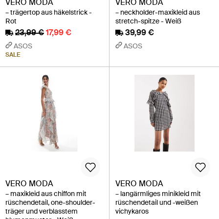
VERO MODA
VERO MODA
– trägertop aus häkelstrick -
– neckholder-maxikleid aus
Rot
stretch-spitze - Weiß
23,99 €
17,99 €
39,99 €
ASOS
ASOS
SALE
VERO MODA
VERO MODA
– maxikleid aus chiffon mit
– langärmliges minikleid mit
rüschendetail, one-shoulder-
rüschendetail und -weißen
träger und verblasstem
vichykaros