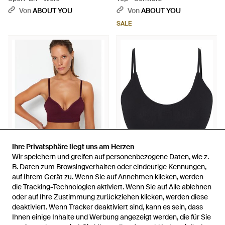
Von
ABOUT YOU
Von
ABOUT YOU
SALE
Ihre Privatsphäre liegt uns am Herzen
Ihre Privatsphäre liegt uns am Herzen
Wir speichern und greifen auf personenbezogene Daten, wie z.
Wir speichern und greifen auf personenbezogene Daten, wie z.
13,90 €
10,90 €
B. Daten zum Browsingverhalten oder eindeutige Kennungen,
B. Daten zum Browsingverhalten oder eindeutige Kennungen,
auf Ihrem Gerät zu. Wenn Sie auf Annehmen klicken, werden
auf Ihrem Gerät zu. Wenn Sie auf Annehmen klicken, werden
Trendyol
Trendyol
die Tracking-Technologien aktiviert. Wenn Sie auf Alle ablehnen
die Tracking-Technologien aktiviert. Wenn Sie auf Alle ablehnen
Trendyol Bh - Rot
Trendyol Bh - Schwarz
oder auf Ihre Zustimmung zurückziehen klicken, werden diese
oder auf Ihre Zustimmung zurückziehen klicken, werden diese
Von
ABOUT YOU
Von
ABOUT YOU
deaktiviert. Wenn Tracker deaktiviert sind, kann es sein, dass
deaktiviert. Wenn Tracker deaktiviert sind, kann es sein, dass
AUSVERKAUFT
AUSVERKAUFT
Ihnen einige Inhalte und Werbung angezeigt werden, die für Sie
Ihnen einige Inhalte und Werbung angezeigt werden, die für Sie