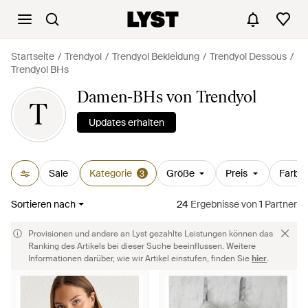
Startseite
Trendyol
Trendyol Bekleidung
Trendyol Dessous
Trendyol BHs
Damen-BHs von Trendyol
T
Updates erhalten
Sale
Kategorie
Größe
Preis
Farbe
3
Sortieren nach
24
Ergebnisse
von
1
Partner
Provisionen und andere an Lyst gezahlte Leistungen können das
Ranking des Artikels bei dieser Suche beeinflussen. Weitere
Informationen darüber, wie wir Artikel einstufen, finden Sie
hier
.