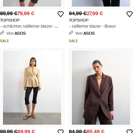
89,99 €
79,99 €
94,99 €
27,99 €
TOPSHOP
TOPSHOP
– schlichter, taillierter blazer -
– taillierter blazer - Braun
Grau
Von
ASOS
Von
ASOS
SALE
SALE
99,99 €
69,99 €
94,99 €
85,49 €