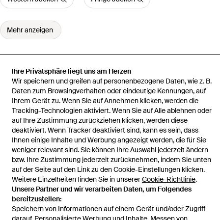
Mehr anzeigen
Ihre Privatsphäre liegt uns am Herzen
Wir speichern und greifen auf personenbezogene Daten, wie z. B.
Startseite
Damen Jacken
TOPSHOP Jacken
– taillierter blazer
Daten zum Browsingverhalten oder eindeutige Kennungen, auf
Ihrem Gerät zu. Wenn Sie auf Annehmen klicken, werden die
Tracking-Technologien aktiviert. Wenn Sie auf Alle ablehnen oder
auf Ihre Zustimmung zurückziehen klicken, werden diese
deaktiviert. Wenn Tracker deaktiviert sind, kann es sein, dass
Hilfe und Informationen
Ihnen einige Inhalte und Werbung angezeigt werden, die für Sie
weniger relevant sind. Sie können Ihre Auswahl jederzeit ändern
bzw. Ihre Zustimmung jederzeit zurücknehmen, indem Sie unten
auf der Seite auf den Link zu den Cookie-Einstellungen klicken.
Weitere Einzelheiten finden Sie in unserer
Cookie-Richtlinie
.
Unsere Partner und wir verarbeiten Daten, um Folgendes
bereitzustellen:
Speichern von Informationen auf einem Gerät und/oder Zugriff
darauf. Personalisierte Werbung und Inhalte, Messen von