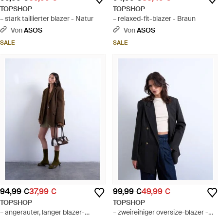
TOPSHOP
TOPSHOP
– stark taillierter blazer - Natur
– relaxed-fit-blazer - Braun
Von
ASOS
Von
ASOS
SALE
SALE
94,99 €
37,99 €
99,99 €
49,99 €
TOPSHOP
TOPSHOP
– angerauter, langer blazer-
– zweireihiger oversize-blazer -