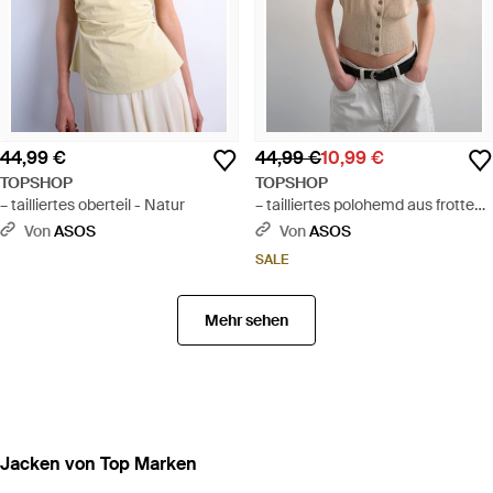
44,99 €
44,99 €
10,99 €
TOPSHOP
TOPSHOP
– tailliertes oberteil - Natur
– tailliertes polohemd aus frottee-
feinstrick - Natur
Von
ASOS
Von
ASOS
SALE
Mehr sehen
Jacken von Top Marken