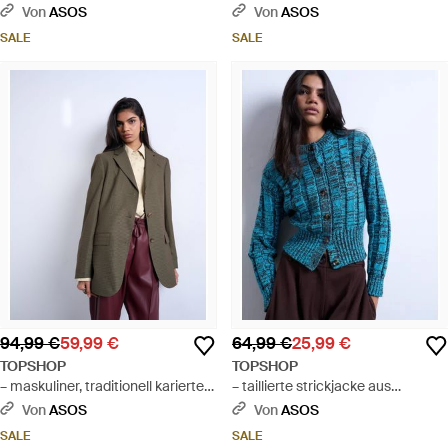
mantel - Braun
Blau
Von
ASOS
Von
ASOS
SALE
SALE
94,99 €
59,99 €
64,99 €
25,99 €
TOPSHOP
TOPSHOP
– maskuliner, traditionell karierter
– taillierte strickjacke aus
blazer - Braun
grobstrick - Blau
Von
ASOS
Von
ASOS
SALE
SALE