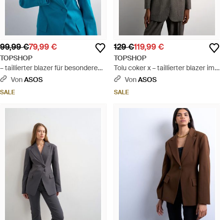
99,99 €
79,99 €
129 €
119,99 €
TOPSHOP
TOPSHOP
– taillierter blazer für besondere
Tolu coker x – taillierter blazer im
anlässe aus leinenmix - Blau
80er-stil - Grau
Von
ASOS
Von
ASOS
SALE
SALE