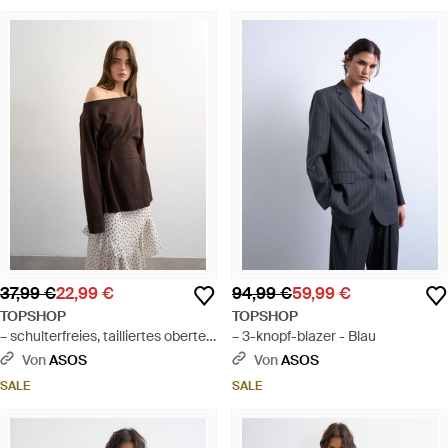
37,99 €
22,99 €
94,99 €
59,99 €
TOPSHOP
TOPSHOP
– schulterfreies, tailliertes oberteil
– 3-knopf-blazer - Blau
- Braun
Von
ASOS
Von
ASOS
SALE
SALE