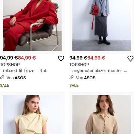
94,99 €
84,99 €
94,99 €
64,99 €
TOPSHOP
TOPSHOP
– relaxed-fit-blazer - Rot
– angerauter blazer-mantel -
Weiß
Von
ASOS
Von
ASOS
SALE
SALE