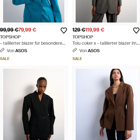
99,99 €
79,99 €
129 €
119,99 €
TOPSHOP
TOPSHOP
– taillierter blazer für besondere
Tolu coker x – taillierter blazer im
anlässe aus leinenmix - Blau
80er-stil - Grau
Von
ASOS
Von
ASOS
SALE
SALE