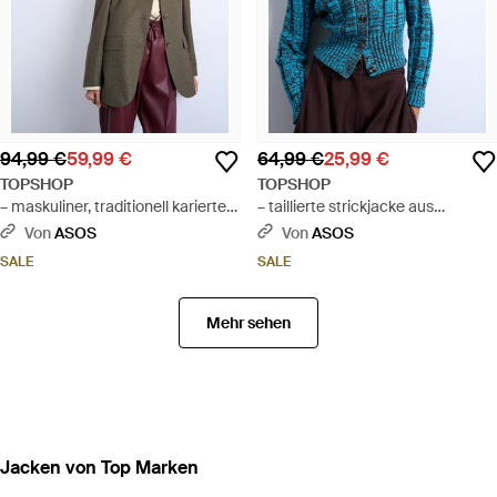
94,99 €
59,99 €
64,99 €
25,99 €
TOPSHOP
TOPSHOP
– maskuliner, traditionell karierter
– taillierte strickjacke aus
blazer - Braun
grobstrick - Blau
Von
ASOS
Von
ASOS
SALE
SALE
Mehr sehen
Jacken von Top Marken