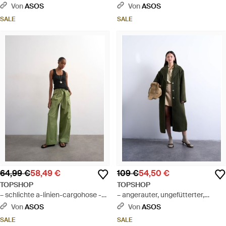
Weiß
Von
ASOS
Von
ASOS
SALE
SALE
64,99 €
58,49 €
109 €
54,50 €
TOPSHOP
TOPSHOP
– schlichte a-linien-cargohose -
– angerauter, ungefütterter,
Grün
schlichter mantel - Weiß
Von
ASOS
Von
ASOS
SALE
SALE