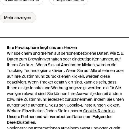
Mehr anzeigen
Ihre Privatsphäre liegt uns am Herzen
Startseite
Damen Jacken
TOPSHOP Jacken
– schlichter,
Wir speichern und greifen auf personenbezogene Daten, wie z. B.
taillierter blazer
Daten zum Browsingverhalten oder eindeutige Kennungen, auf
Ihrem Gerät zu. Wenn Sie auf Annehmen klicken, werden die
Tracking-Technologien aktiviert. Wenn Sie auf Alle ablehnen oder
auf Ihre Zustimmung zurückziehen klicken, werden diese
deaktiviert. Wenn Tracker deaktiviert sind, kann es sein, dass
Hilfe und Informationen
Ihnen einige Inhalte und Werbung angezeigt werden, die für Sie
weniger relevant sind. Sie können Ihre Auswahl jederzeit ändern
bzw. Ihre Zustimmung jederzeit zurücknehmen, indem Sie unten
auf der Seite auf den Link zu den Cookie-Einstellungen klicken.
Weitere Einzelheiten finden Sie in unserer
Cookie-Richtlinie
.
Unsere Partner und wir verarbeiten Daten, um Folgendes
bereitzustellen:
Speichern von Informationen auf einem Gerät und/oder Zugriff