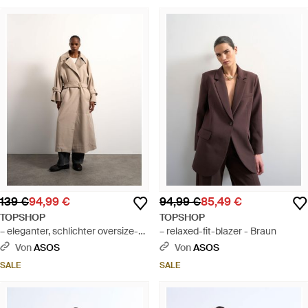
139 €
94,99 €
94,99 €
85,49 €
TOPSHOP
TOPSHOP
– eleganter, schlichter oversize-
– relaxed-fit-blazer - Braun
trenchcoat mit tiefem
Von
ASOS
Von
ASOS
armausschnitt - Weiß
SALE
SALE