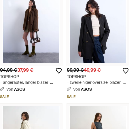
94,99 €
37,99 €
99,99 €
49,99 €
TOPSHOP
TOPSHOP
– angerauter, langer blazer-
– zweireihiger oversize-blazer -
mantel - Braun
Blau
Von
ASOS
Von
ASOS
SALE
SALE