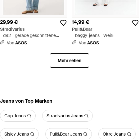
29,99 €
14,99 €
Stradivarius
Pull&Bear
– d92 – gerade geschnittene
– baggy-jeans - Weiß
jeans aus em denim mit weitem
Von
ASOS
Von
ASOS
bein - Blau
Mehr sehen
Jeans von Top Marken
Gap Jeans
Stradivarius Jeans
Sisley Jeans
Pull&Bear Jeans
Oltre Jeans