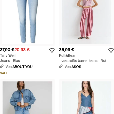
37,90 €
20,93 €
35,99 €
Tally Weijl
Pull&Bear
Jeans - Blau
– gestreifte barrel-jeans - Rot
Von
ABOUT YOU
Von
ASOS
SALE