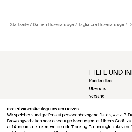
Startseite
Damen Hosenanzüge
Tagliatore Hosenanzüge
D
HILFE UND I
Kundendienst
Über uns
Versand
Rückgabe
Ihre Privatsphäre liegt uns am Herzen
Zahlungen
Wir speichern und greifen auf personenbezogene Daten, wie z. B. 
Rückerstattungen
Browsingverhalten oder eindeutige Kennungen, auf Ihrem Gerät zu
auf Annehmen klicken, werden die Tracking-Technologien aktiviert.
Karriere