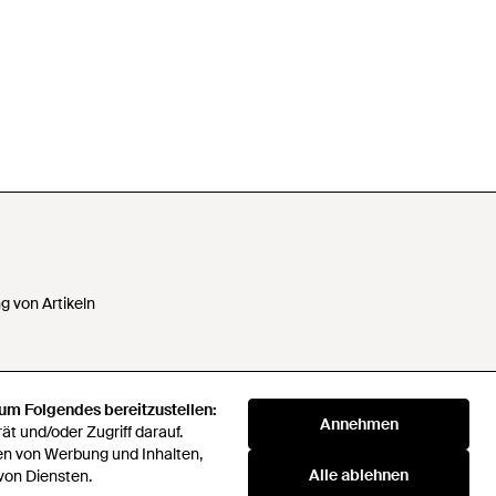
 von Artikeln
 um Folgendes bereitzustellen:
 Daten nicht verkaufen oder
Annehmen
t und/oder Zugriff darauf.
en von Werbung und Inhalten,
Alle ablehnen
von Diensten.
klaverei