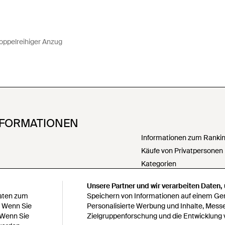
oppelreihiger Anzug
NFORMATIONEN
Informationen zum Ranking
Käufe von Privatpersonen
Kategorien
PartnerIn werden
Unsere Partner und wir verarbeiten Daten,
Meine personenbezogenen
Daten zum
Speichern von Informationen auf einem Gerä
weitergeben
. Wenn Sie
Personalisierte Werbung und Inhalte, Mess
 Wenn Sie
Zielgruppenforschung und die Entwicklung 
Erklärung zur modernen S