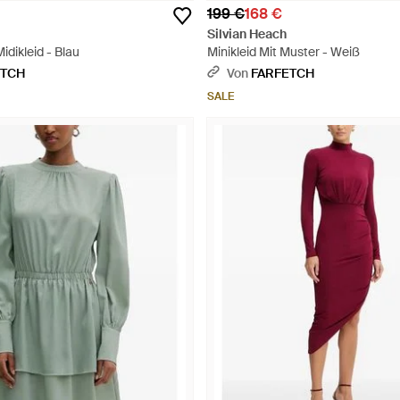
199 €
168 €
Silvian Heach
dikleid - Blau
Minikleid Mit Muster - Weiß
ETCH
Von
FARFETCH
SALE