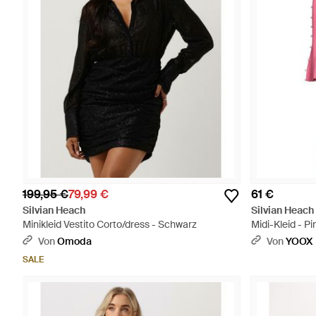
199,95 €
79,99 €
61 €
Silvian Heach
Silvian Heach
Minikleid Vestito Corto/dress - Schwarz
Midi-Kleid - Pi
Von
Omoda
Von
YOOX
SALE