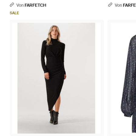
Von
FARFETCH
Von
FARF
SALE