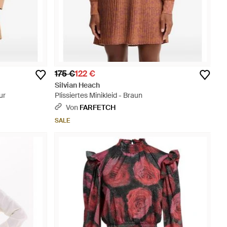
175 €
122 €
Silvian Heach
ur
Plissiertes Minikleid - Braun
Von
FARFETCH
SALE