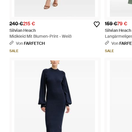
240 €
215 €
159 €
79 €
Silvian Heach
Silvian Heach
Midikleid Mit Blumen-Print - Weiß
Langärmeliges
Von
FARFETCH
Von
FARF
SALE
SALE