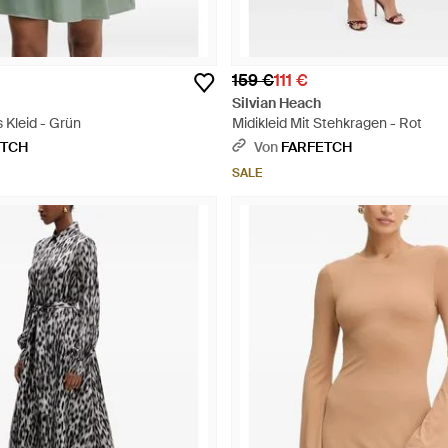
159 €
111 €
Silvian Heach
 Kleid - Grün
Midikleid Mit Stehkragen - Rot
ETCH
Von
FARFETCH
SALE