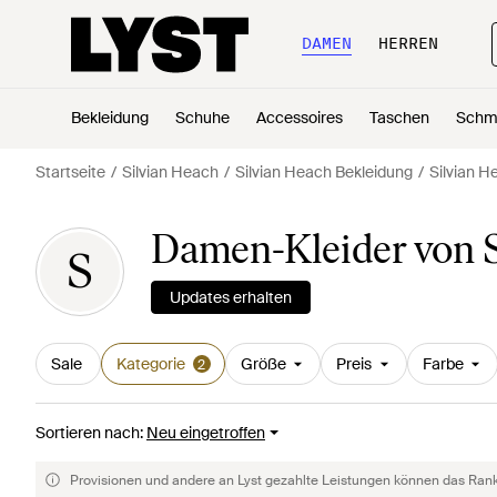
DAMEN
HERREN
Bekleidung
Schuhe
Accessoires
Taschen
Schm
Startseite
Silvian Heach
Silvian Heach Bekleidung
Silvian H
Damen-Kleider von S
S
Updates erhalten
Sale
Kategorie
Größe
Preis
Farbe
2
Sortieren nach
:
Neu eingetroffen
Provisionen und andere an Lyst gezahlte Leistungen können das Rankin