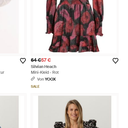
64 €
57 €
Silvian Heach
tur
Mini-Kleid - Rot
Von
YOOX
SALE