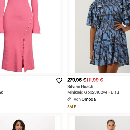
279,95 €
111,99 €
Silvian Heach
nk
Minikleid Gpp23182ve - Blau
Von
Omoda
SALE