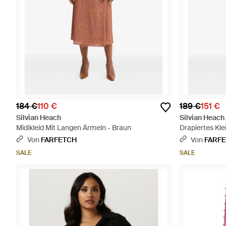
184 €
110 €
189 €
151 €
Silvian Heach
Silvian Heach
Midikleid Mit Langen Ärmeln - Braun
Drapiertes Klei
Von
FARFETCH
Von
FARF
SALE
SALE