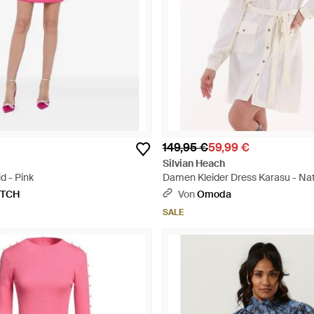
149,95 €
59,99 €
Silvian Heach
d - Pink
Damen Kleider Dress Karasu - Na
ETCH
Von
Omoda
SALE