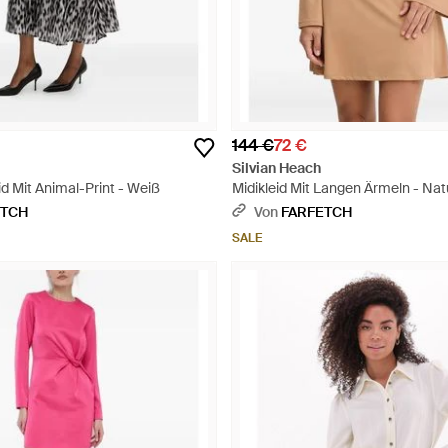
144 €
72 €
Silvian Heach
id Mit Animal-Print - Weiß
Midikleid Mit Langen Ärmeln - Nat
ETCH
Von
FARFETCH
SALE