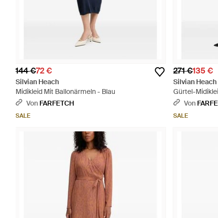
144 €
72 €
271 €
135 €
Silvian Heach
Silvian Heach
Midikleid Mit Ballonärmeln - Blau
Gürtel-Midikle
Von
FARFETCH
Von
FARF
SALE
SALE