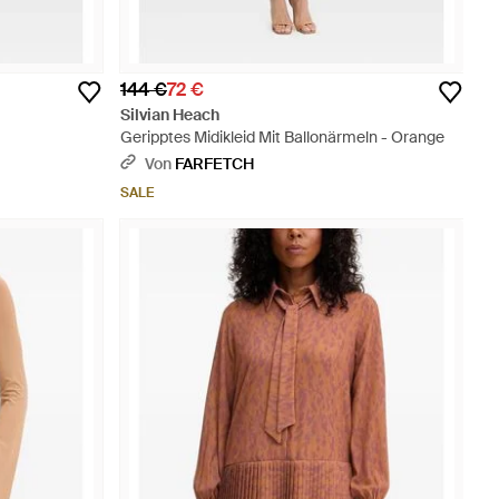
144 €
72 €
Silvian Heach
Geripptes Midikleid Mit Ballonärmeln - Orange
Von
FARFETCH
SALE