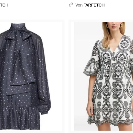
ETCH
Von
FARFETCH