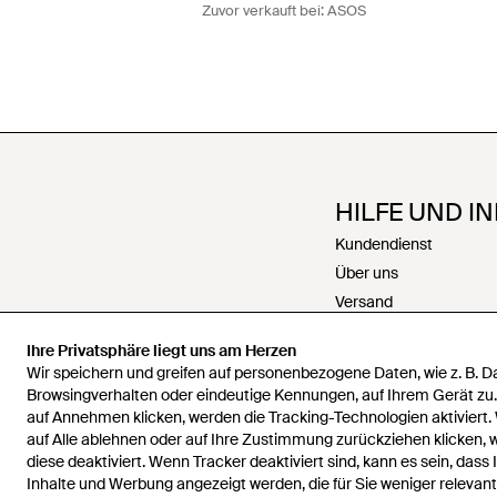
Zuvor verkauft bei:
ASOS
HILFE UND I
Kundendienst
Über uns
Versand
Rückgabe
Ihre Privatsphäre liegt uns am Herzen
Zahlungen
Wir speichern und greifen auf personenbezogene Daten, wie z. B. 
Rückerstattungen
Browsingverhalten oder eindeutige Kennungen, auf Ihrem Gerät zu
Karriere
auf Annehmen klicken, werden die Tracking-Technologien aktiviert.
auf Alle ablehnen oder auf Ihre Zustimmung zurückziehen klicken,
Kontakt
diese deaktiviert. Wenn Tracker deaktiviert sind, kann es sein, dass 
Allgemeine Geschäfts
Inhalte und Werbung angezeigt werden, die für Sie weniger relevant 