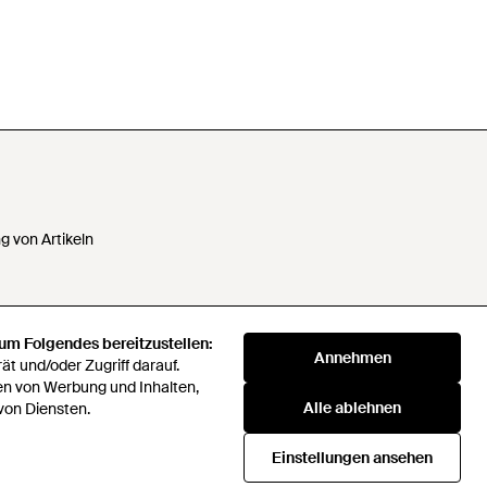
 von Artikeln
 um Folgendes bereitzustellen:
 Daten nicht verkaufen oder
Annehmen
t und/oder Zugriff darauf.
en von Werbung und Inhalten,
Alle ablehnen
klaverei
von Diensten.
72 Companies Act 2016
Einstellungen ansehen
Beschaffungsstrategie