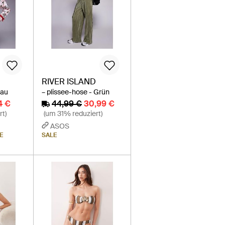
RIVER ISLAND
rau
– plissee-hose - Grün
74 €
44,99 €
30,99 €
rt)
(um 31% reduziert)
ASOS
E
SALE