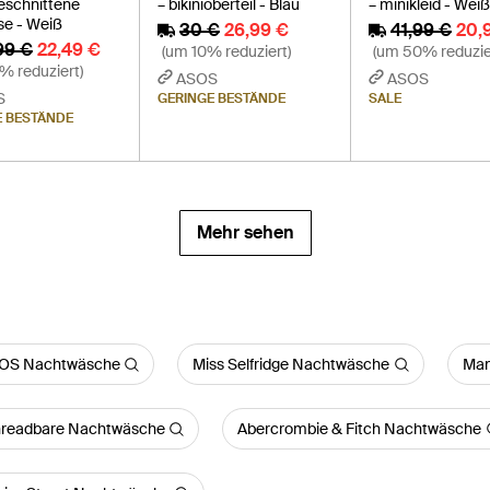
geschnittene
– bikinioberteil - Blau
– minikleid - Wei
se - Weiß
30 €
26,99 €
41,99 €
20,
99 €
22,49 €
(um 10% reduziert)
(um 50% reduzie
% reduziert)
ASOS
ASOS
S
GERINGE BESTÄNDE
SALE
E BESTÄNDE
Mehr sehen
OS Nachtwäsche
Miss Selfridge Nachtwäsche
Man
readbare Nachtwäsche
Abercrombie & Fitch Nachtwäsche