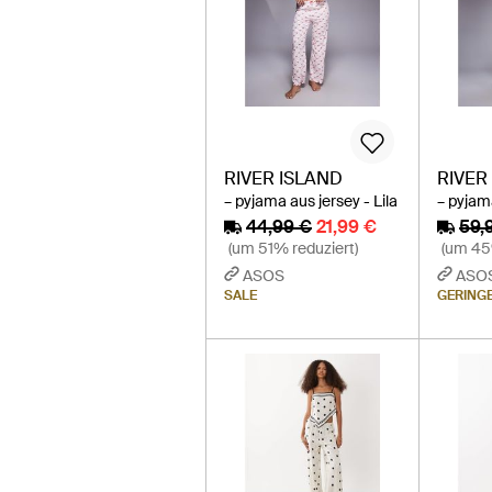
RIVER ISLAND
RIVER
– pyjama aus jersey - Lila
– pyjam
44,99 €
21,99 €
59,
(um 51% reduziert)
(um 45
ASOS
ASO
SALE
GERING