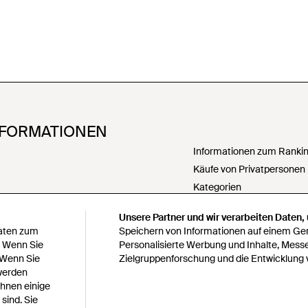
NFORMATIONEN
Informationen zum Ranking
Käufe von Privatpersonen
Kategorien
PartnerIn werden
Unsere Partner und wir verarbeiten Daten,
Meine personenbezogenen
Daten zum
Speichern von Informationen auf einem Gerä
weitergeben
. Wenn Sie
Personalisierte Werbung und Inhalte, Mess
Erklärung zur modernen S
 Wenn Sie
Zielgruppenforschung und die Entwicklung 
 werden
Erklärung zu Paragraph 1
Ihnen einige
bedingungen
Verantwortungsbewusste 
sind. Sie