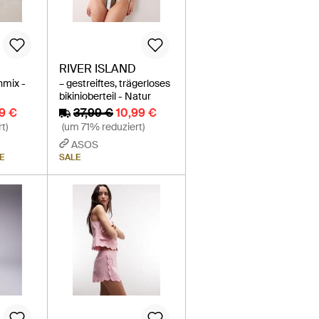
RIVER ISLAND
nmix -
– gestreiftes, trägerloses
bikinioberteil - Natur
19 €
37,99 €
10,99 €
t)
(um 71% reduziert)
ASOS
E
SALE