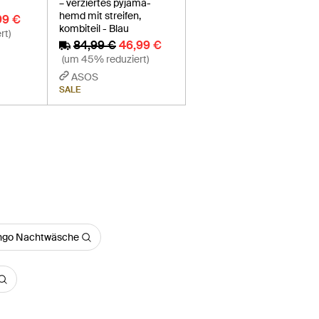
ß
– verziertes pyjama-
hemd mit streifen,
99 €
kombiteil - Blau
rt)
84,99 €
46,99 €
(um 45% reduziert)
ASOS
SALE
go Nachtwäsche