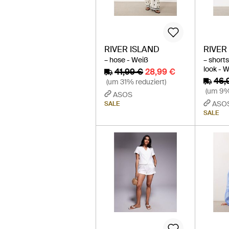
RIVER ISLAND
RIVER
– hose - Weiß
– short
look - 
41,99 €
28,99 €
46,
(um 31% reduziert)
(um 9%
ASOS
ASO
SALE
SALE