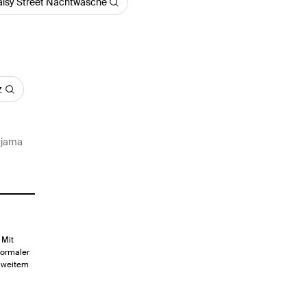
isy Street Nachtwäsche
z
yjama
 Mit
normaler
t weitem