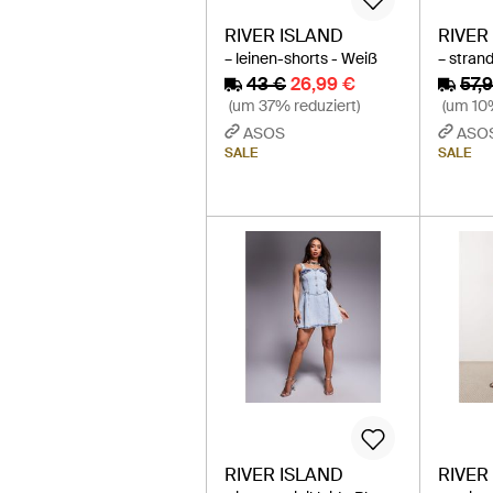
RIVER ISLAND
RIVER
– leinen-shorts - Weiß
– stran
43 €
26,99 €
57,
(um 37% reduziert)
(um 10%
ASOS
ASO
SALE
SALE
RIVER ISLAND
RIVER