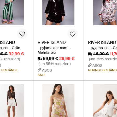
 ISLAND
RIVER ISLAND
RIVER ISLAND
a-set - Grün
– pyjama aus samt -
– pyjama-set - G
Mehrfarbig
99 €
32,99 €
46,99 €
11,
59,99 €
26,99 €
% reduziert)
(um 75% reduzie
(um 55% reduziert)
S
ASOS
ASOS
E BESTÄNDE
GERINGE BESTÄND
SALE