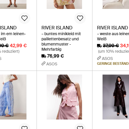
 ISLAND
RIVER ISLAND
RIVER ISLAND
s im em leinen-
– buntes minikleid mit
– weste aus leine
Weiß
paillettenbesatz und
Weiß
blumenmuster -
99 €
42,99 €
37,99 €
34,
Mehrfarbig
 reduziert)
(um 10% reduzier
76,99 €
S
ASOS
ASOS
GERINGE BESTÄND