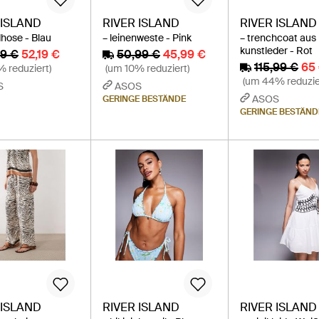
 ISLAND
RIVER ISLAND
RIVER ISLAND
dhose - Blau
– leinenweste - Pink
– trenchcoat aus
kunstleder - Rot
99 €
52,19 €
50,99 €
45,99 €
115,99 €
65
 reduziert)
(um 10% reduziert)
(um 44% reduzie
S
ASOS
ASOS
GERINGE BESTÄNDE
GERINGE BESTÄND
 ISLAND
RIVER ISLAND
RIVER ISLAND