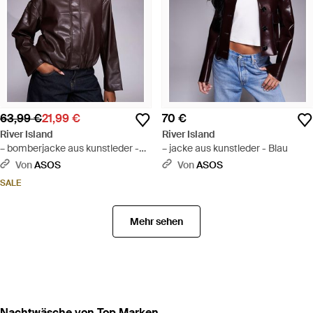
63,99 €
21,99 €
70 €
River Island
River Island
– bomberjacke aus kunstleder -
– jacke aus kunstleder - Blau
Braun
Von
ASOS
Von
ASOS
SALE
Mehr sehen
Nachtwäsche von Top Marken