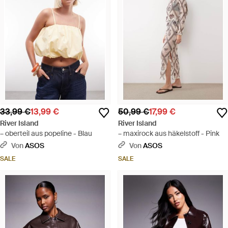
33,99 €
13,99 €
50,99 €
17,99 €
River Island
River Island
– oberteil aus popeline - Blau
– maxirock aus häkelstoff - Pink
Von
ASOS
Von
ASOS
SALE
SALE