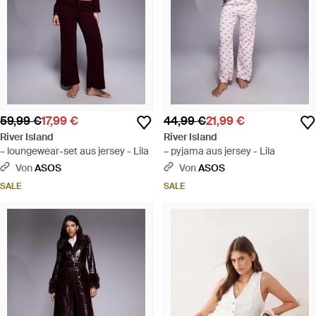
59,99 €
17,99 €
44,99 €
21,99 €
River Island
River Island
– loungewear-set aus jersey - Lila
– pyjama aus jersey - Lila
Von
ASOS
Von
ASOS
SALE
SALE