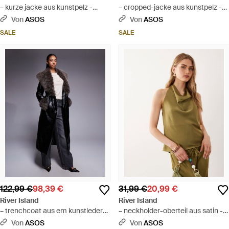
– kurze jacke aus kunstpelz -
– cropped-jacke aus kunstpelz -
Schwarz
Braun
Von
ASOS
Von
ASOS
SALE
SALE
122,99 €
98,39 €
31,99 €
20,99 €
River Island
River Island
– trenchcoat aus em kunstleder
– neckholder-oberteil aus satin -
mit kunstpelzkragen - Grau
Grün
Von
ASOS
Von
ASOS