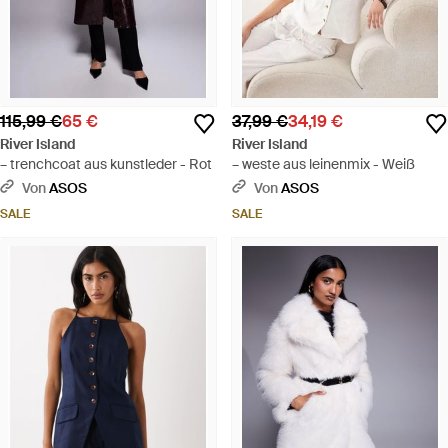
115,99 €
65 €
37,99 €
34,19 €
River Island
River Island
– trenchcoat aus kunstleder - Rot
– weste aus leinenmix - Weiß
Von
ASOS
Von
ASOS
SALE
SALE