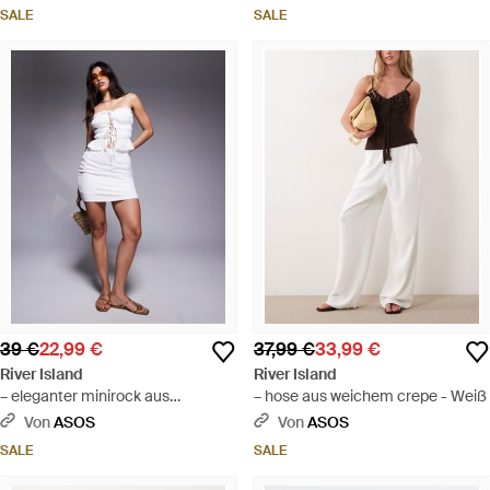
SALE
SALE
39 €
22,99 €
37,99 €
33,99 €
River Island
River Island
– eleganter minirock aus
– hose aus weichem crepe - Weiß
leinenmix - Grau
Von
ASOS
Von
ASOS
SALE
SALE