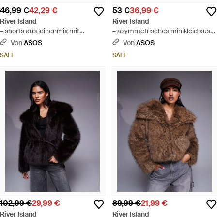
46,99 €
42,29 €
53 €
36,99 €
River Island
River Island
– shorts aus leinenmix mit
– asymmetrisches minikleid aus
bogenkante, kombiteil - Pink
netzstoff - Rot
Von
ASOS
Von
ASOS
SALE
SALE
102,99 €
29,99 €
89,99 €
21,99 €
River Island
River Island