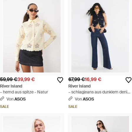
59,99 €
39,99 €
67,99 €
16,99 €
River Island
River Island
– hemd aus spitze - Natur
– schlagjeans aus dunklem denim
mit hohem bund und taschen-
Von
ASOS
Von
ASOS
detail - Blau
SALE
SALE