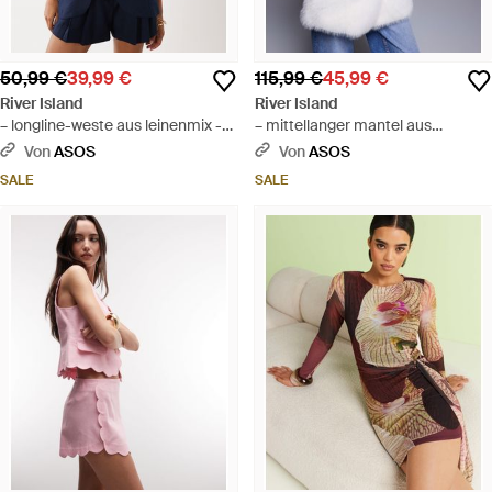
50,99 €
39,99 €
115,99 €
45,99 €
River Island
River Island
– longline-weste aus leinenmix -
– mittellanger mantel aus
Blau
kunstpelz - Grau
Von
ASOS
Von
ASOS
SALE
SALE